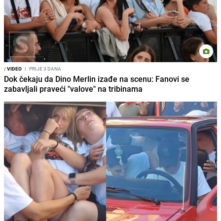
/
VIDEO
I
PRIJE 3 DANA
Dok čekaju da Dino Merlin izađe na scenu: Fanovi se
zabavljali praveći "valove" na tribinama