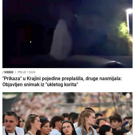
/
VIDEO
I
PRIJE 1 DAN
"Prikaza" u Krajini pojedine preplašila, druge nasmijala:
Objavljen snimak iz "ukletog korita"