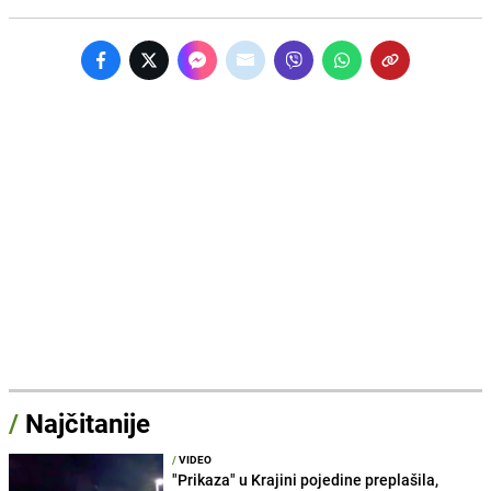
/
Najčitanije
/
VIDEO
"Prikaza" u Krajini pojedine preplašila,