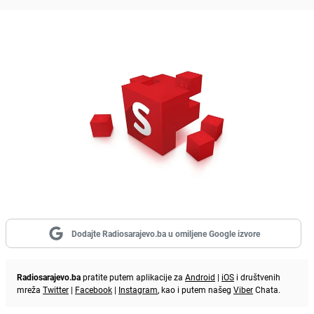
Dodajte Radiosarajevo.ba u omiljene Google izvore
Radiosarajevo.ba
pratite putem aplikacije za
Android
|
iOS
i društvenih
mreža
Twitter
|
Facebook
|
Instagram
, kao i putem našeg
Viber
Chata.