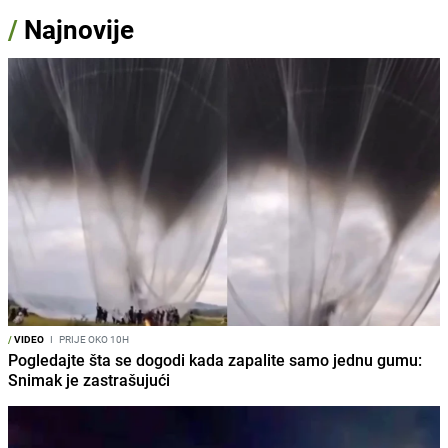
/
Najnovije
/
VIDEO
I
PRIJE OKO 10H
Pogledajte šta se dogodi kada zapalite samo jednu gumu:
Snimak je zastrašujući