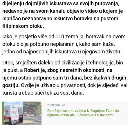
dijeljenju dojmljivih iskustava sa svojih putovanja,
nedavno je na svom kanalu objavio video u kojem je
ispričao nezaboravno iskustvo boravka na pustom
filipinskom otoku.
Iako je posjetio više od 110 zemalja, boravak na ovom
otoku bio je potpuno neplaniran i, kako sam kaže,
jedno od najposebnijih iskustava u njegovom životu.
Otok, smješten daleko od civilizacije i tehnologije, bio
je pust, a
Robert je, zbog nesretnih okolnosti, na
njemu ostao potpuno sam tri dana, bez ikakvih drugih
gostiju.
Ovdje je uživao u privatnosti, dok je sljedeći val
turista trebao stići tek za šest dana.
TRENDING
EuroExpress o navodima iz Bugojna: Tvrde da
njihova vozila nisu učestvovala u incidentu