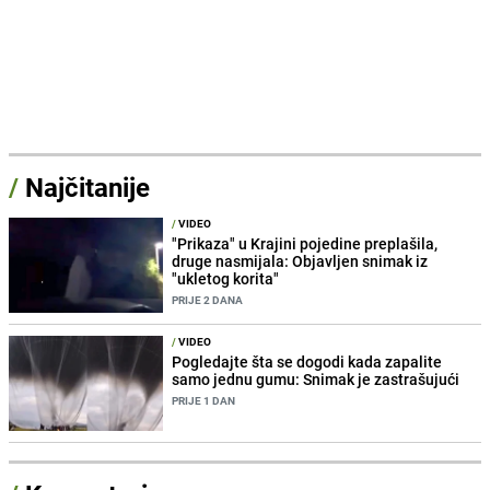
/
Najčitanije
/
VIDEO
"Prikaza" u Krajini pojedine preplašila,
druge nasmijala: Objavljen snimak iz
"ukletog korita"
PRIJE 2 DANA
/
VIDEO
Pogledajte šta se dogodi kada zapalite
samo jednu gumu: Snimak je zastrašujući
PRIJE 1 DAN