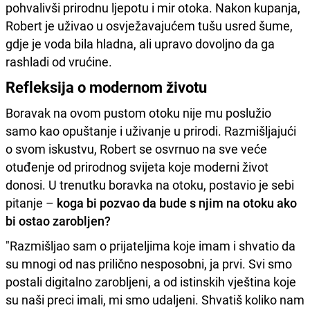
pohvalivši prirodnu ljepotu i mir otoka. Nakon kupanja,
Robert je uživao u osvježavajućem tušu usred šume,
gdje je voda bila hladna, ali upravo dovoljno da ga
rashladi od vrućine.
Refleksija o modernom životu
Boravak na ovom pustom otoku nije mu poslužio
samo kao opuštanje i uživanje u prirodi. Razmišljajući
o svom iskustvu, Robert se osvrnuo na sve veće
otuđenje od prirodnog svijeta koje moderni život
donosi. U trenutku boravka na otoku, postavio je sebi
pitanje –
koga bi pozvao da bude s njim na otoku ako
bi ostao zarobljen?
"Razmišljao sam o prijateljima koje imam i shvatio da
su mnogi od nas prilično nesposobni, ja prvi. Svi smo
postali digitalno zarobljeni, a od istinskih vještina koje
su naši preci imali, mi smo udaljeni. Shvatiš koliko nam