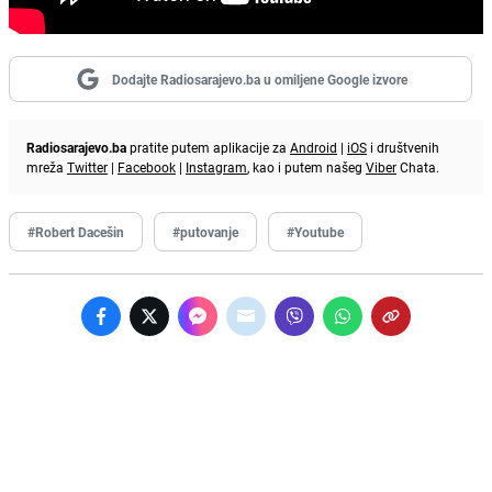
Dodajte Radiosarajevo.ba u omiljene Google izvore
Radiosarajevo.ba
pratite putem aplikacije za
Android
|
iOS
i društvenih
mreža
Twitter
|
Facebook
|
Instagram
, kao i putem našeg
Viber
Chata.
#Robert Dacešin
#putovanje
#Youtube