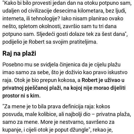
"Kako bi bilo provesti jedan dan na otoku potpuno sam,
udaljen od civilizacije desecima kilometara, bez ljudi,
interneta, ili tehnologije? Iako nisam planirao ovako
nešto, spletom okolnosti, završio sam tu tri dana
potpuno sam. Sljedeći gosti dolaze tek za šest dana",
podijelio je Robert sa svojim pratiteljima.
Raj na plaži
Posebno mu se svidjela činjenica da je cijelu plažu
imao samo za sebe, što je doživio kao pravo iskustvo
raja. Otok je bio prepun kokosa, a
Robert je uživao u
privatnoj pješčanoj plaži, na kojoj nije morao dijeliti
prostor ni s kim.
"Za mene je to bila prava definicija raja: kokos
posvuda, male kolibice, ali najbolji dio – privatna plaža,
samo za mene. More je nestvarno, savršeno za
kupanje, i cijeli otok je poput džungle", rekao je,