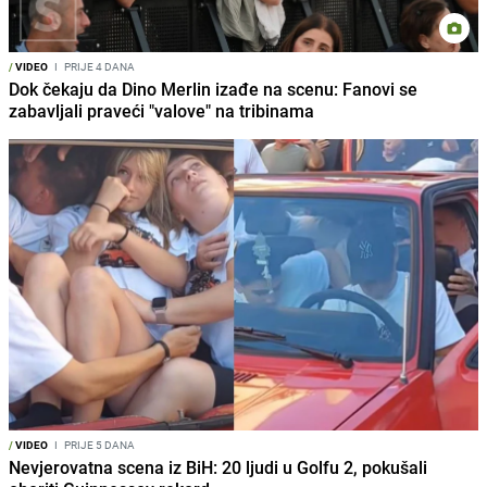
/
VIDEO
I
PRIJE 4 DANA
Dok čekaju da Dino Merlin izađe na scenu: Fanovi se
zabavljali praveći "valove" na tribinama
/
VIDEO
I
PRIJE 5 DANA
Nevjerovatna scena iz BiH: 20 ljudi u Golfu 2, pokušali