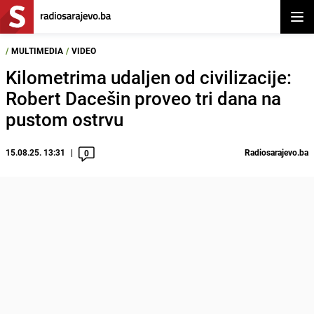
Otvor
/
MULTIMEDIA
/
VIDEO
Kilometrima udaljen od civilizacije:
Robert Dacešin proveo tri dana na
pustom ostrvu
15.08.25. 13:31
Radiosarajevo.ba
0