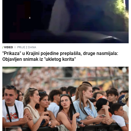
/
VIDEO
I
PRIJE 2 DANA
"Prikaza" u Krajini pojedine preplašila, druge nasmijala:
Objavljen snimak iz "ukletog korita"