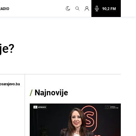
RADIO
90,2 FM
je?
osarajevo.ba
/
Najnovije