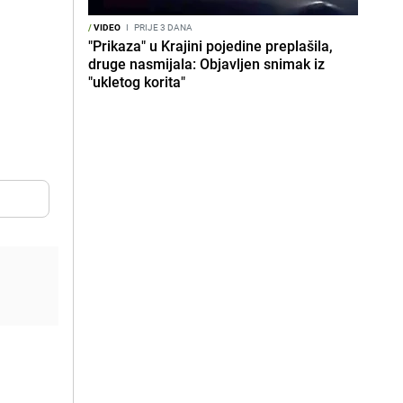
/
VIDEO
I
PRIJE 3 DANA
"Prikaza" u Krajini pojedine preplašila,
druge nasmijala: Objavljen snimak iz
"ukletog korita"