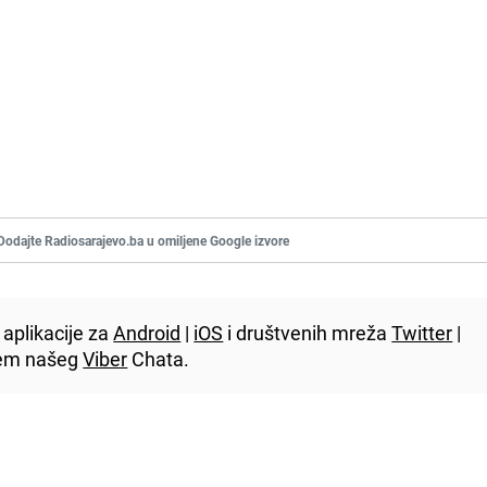
Dodajte Radiosarajevo.ba u omiljene Google izvore
aplikacije za
Android
|
iOS
i društvenih mreža
Twitter
|
utem našeg
Viber
Chata.