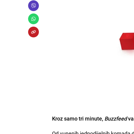
Kroz samo tri minute,
Buzzfeed
va
Od vunenih jednodijelnih komada do