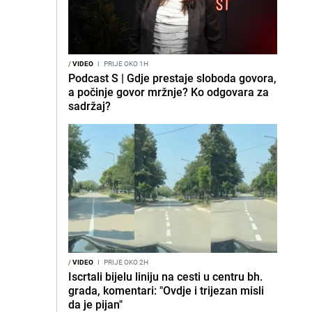
/
VIDEO
I
PRIJE OKO 1H
Podcast S | Gdje prestaje sloboda govora,
a počinje govor mržnje? Ko odgovara za
sadržaj?
/
VIDEO
I
PRIJE OKO 2H
Iscrtali bijelu liniju na cesti u centru bh.
grada, komentari: "Ovdje i trijezan misli
da je pijan"