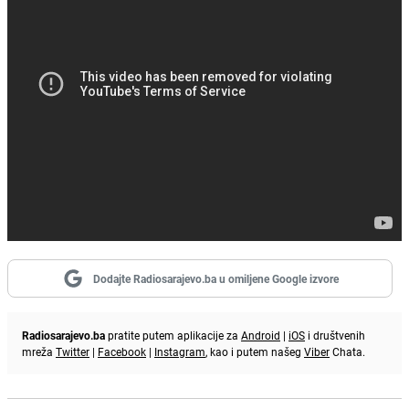
Dodajte Radiosarajevo.ba u omiljene Google izvore
Radiosarajevo.ba
pratite putem aplikacije za
Android
|
iOS
i društvenih
mreža
Twitter
|
Facebook
|
Instagram
, kao i putem našeg
Viber
Chata.