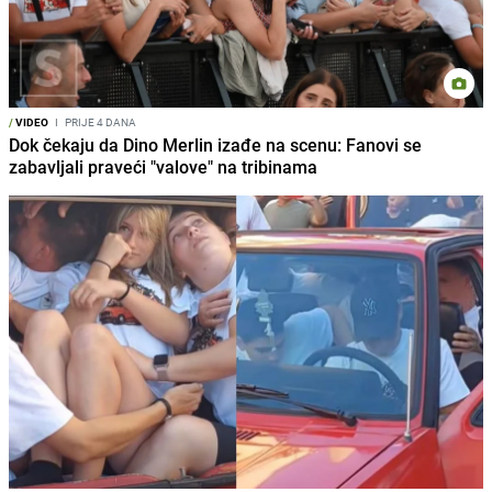
/
VIDEO
I
PRIJE 4 DANA
Dok čekaju da Dino Merlin izađe na scenu: Fanovi se
zabavljali praveći "valove" na tribinama