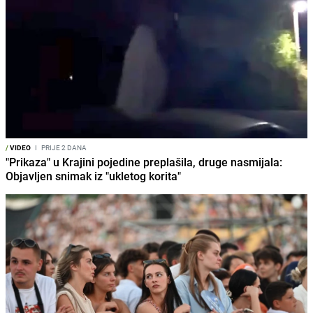
/
VIDEO
I
PRIJE 2 DANA
"Prikaza" u Krajini pojedine preplašila, druge nasmijala:
Objavljen snimak iz "ukletog korita"