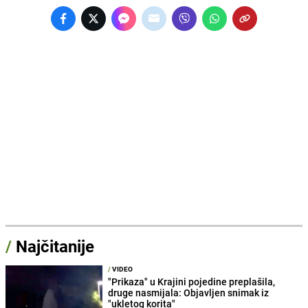
/
Najčitanije
/
VIDEO
"Prikaza" u Krajini pojedine preplašila,
druge nasmijala: Objavljen snimak iz
"ukletog korita"