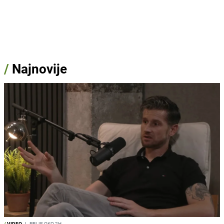
/
Najnovije
/
VIDEO
I
PRIJE OKO 2H