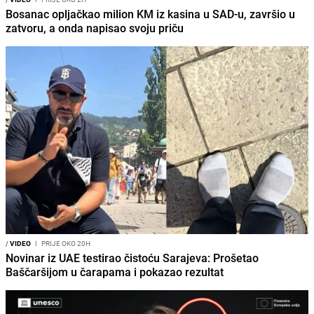
Bosanac opljačkao milion KM iz kasina u SAD-u, završio u
zatvoru, a onda napisao svoju priču
/
VIDEO
I
PRIJE OKO 20H
Novinar iz UAE testirao čistoću Sarajeva: Prošetao
Baščaršijom u čarapama i pokazao rezultat