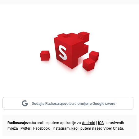
Dodajte Radiosarajevo.ba u omiljene Google izvore
Radiosarajevo.ba
pratite putem aplikacije za
Android
|
iOS
i društvenih
mreža
Twitter
|
Facebook
|
Instagram
, kao i putem našeg
Viber
Chata.