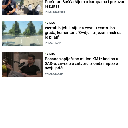
Prošetao Baščaršijom u čarapama i pokazao
rezultat
PRIJE OKO 20H
/
VIDEO
Iscrtali bijelu liniju na cesti u centru bh.
grada, komentari: "Ovdje i trijezan misli da
je pijan"
PRIJE 1 DAN
/
VIDEO
Bosanac opljačkao milion KM iz kasina u
SAD-u, završio u zatvoru, a onda napisao
svoju priču
PRIJE OKO 2H