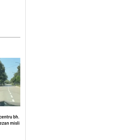
u centru bh.
jezan misli