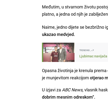
Međutim, u stvarnom životu postoje s
platno, a jedna od njih je zabiljež
Naime, jedno dijete se bezbrižno i
ukazao medvjed.
TRENDING
Ljubimac navijača 
Opasna životinja je krenula prema 
je munjevitom reakcijom
otjerao 
U izjavi za
ABC News
, vlasnik has
dobrim mesnim odreskom".