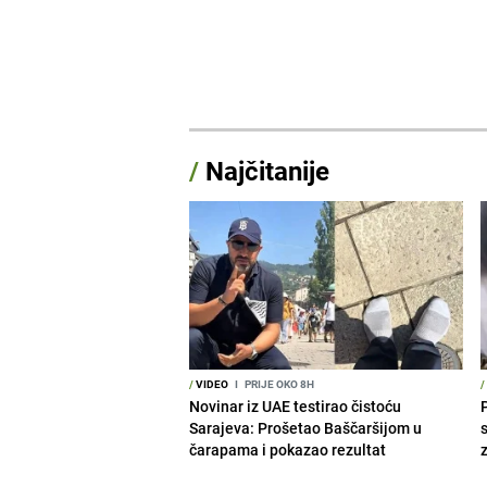
/
Najčitanije
/
VIDEO
I
PRIJE OKO 8H
/
Novinar iz UAE testirao čistoću
Sarajeva: Prošetao Baščaršijom u
čarapama i pokazao rezultat