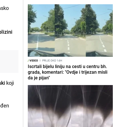
lmsko
lizini
/
VIDEO
I
PRIJE OKO 14H
Iscrtali bijelu liniju na cesti u centru bh.
grada, komentari: "Ovdje i trijezan misli
da je pijan"
ski
koji
rađen