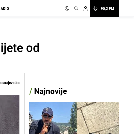
RADIO
90,2 FM
ijete od
osarajevo.ba
/
Najnovije