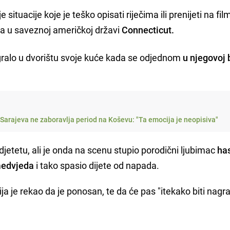
ituacije koje je teško opisati riječima ili prenijeti na fi
ena u saveznoj američkoj državi
Connecticut.
gralo u dvorištu svoje kuće kada se odjednom
u njegovoj b
Sarajeva ne zaboravlja period na Koševu: "Ta emocija je neopisiva"
djetetu, ali je onda na scenu stupio porodični ljubimac
ha
medvjeda
i tako spasio dijete od napada.
kija je rekao da je ponosan, te da će pas "itekako biti nag