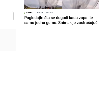
/
VIDEO
I
PRIJE 2 DANA
Pogledajte šta se dogodi kada zapalite
samo jednu gumu: Snimak je zastrašujući