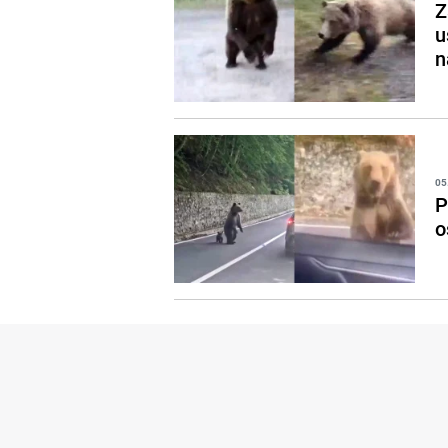
Z
u
n
05
P
o