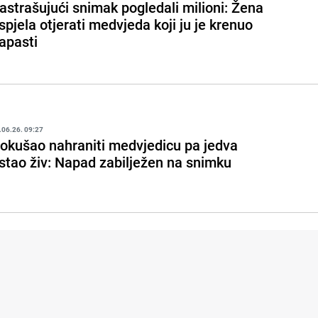
astrašujući snimak pogledali milioni: Žena
spjela otjerati medvjeda koji ju je krenuo
apasti
.06.26. 09:27
okušao nahraniti medvjedicu pa jedva
stao živ: Napad zabilježen na snimku