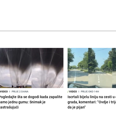
VIDEO
I
PRIJE 2 DANA
/
VIDEO
I
PRIJE OKO 14H
Pogledajte šta se dogodi kada zapalite
Iscrtali bijelu liniju na cesti 
samo jednu gumu: Snimak je
grada, komentari: "Ovdje i tri
zastrašujući
da je pijan"