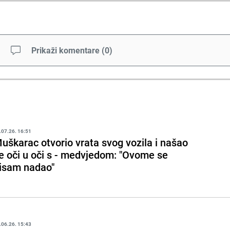
Prikaži komentare
(
0
)
.07.26. 16:51
uškarac otvorio vrata svog vozila i našao
e oči u oči s - medvjedom: "Ovome se
isam nadao"
.06.26. 15:43