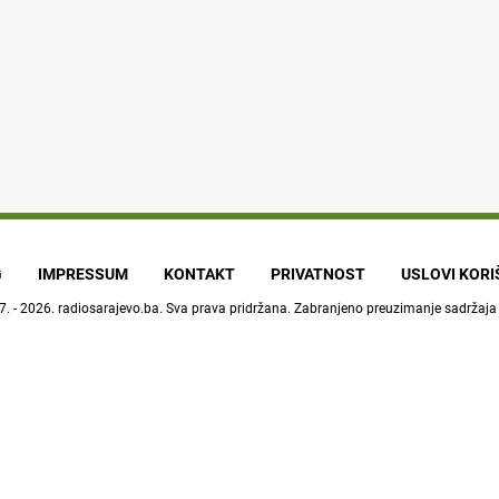
G
IMPRESSUM
KONTAKT
PRIVATNOST
USLOVI KOR
7. - 2026.
radiosarajevo.ba
. Sva prava pridržana. Zabranjeno preuzimanje sadržaja