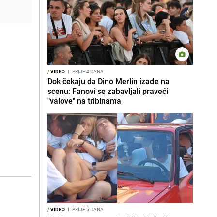
/
VIDEO
I
PRIJE 4 DANA
Dok čekaju da Dino Merlin izađe na
scenu: Fanovi se zabavljali praveći
"valove" na tribinama
/
VIDEO
I
PRIJE 5 DANA