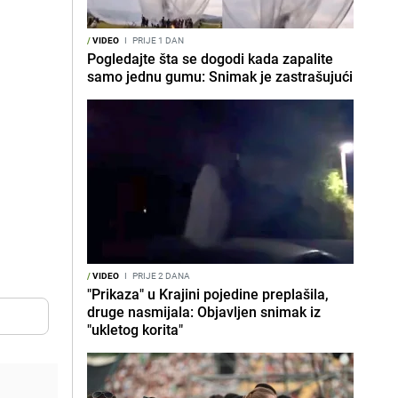
/
VIDEO
I
PRIJE 1 DAN
Pogledajte šta se dogodi kada zapalite
samo jednu gumu: Snimak je zastrašujući
/
VIDEO
I
PRIJE 2 DANA
"Prikaza" u Krajini pojedine preplašila,
druge nasmijala: Objavljen snimak iz
"ukletog korita"