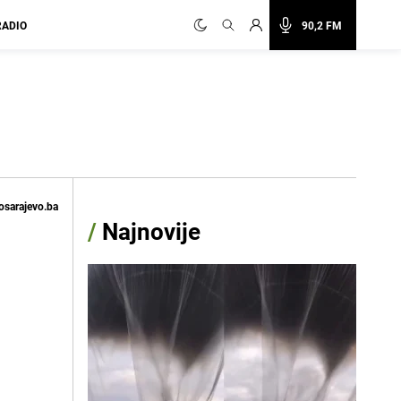
RADIO
90,2 FM
osarajevo.ba
/
Najnovije