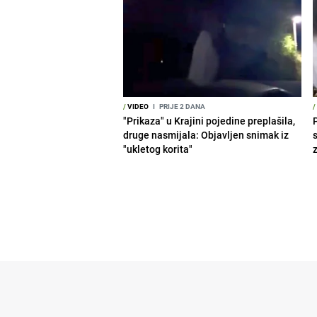
/
VIDEO
I
PRIJE 2 DANA
/
"Prikaza" u Krajini pojedine preplašila,
druge nasmijala: Objavljen snimak iz
"ukletog korita"