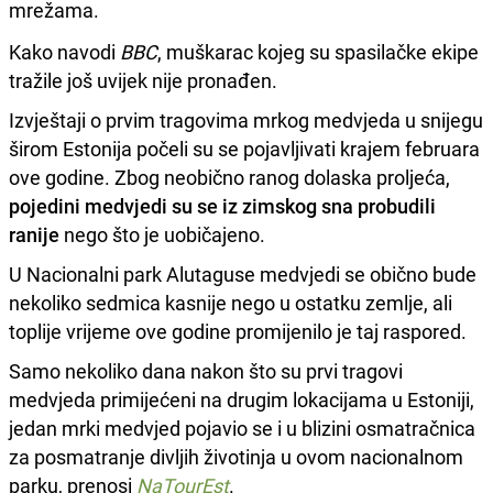
mrežama.
Kako navodi
BBC
, muškarac kojeg su spasilačke ekipe
tražile još uvijek nije pronađen.
Izvještaji o prvim tragovima mrkog medvjeda u snijegu
širom Estonija počeli su se pojavljivati krajem februara
ove godine. Zbog neobično ranog dolaska proljeća,
pojedini medvjedi su se iz zimskog sna probudili
ranije
nego što je uobičajeno.
U Nacionalni park Alutaguse medvjedi se obično bude
nekoliko sedmica kasnije nego u ostatku zemlje, ali
toplije vrijeme ove godine promijenilo je taj raspored.
Samo nekoliko dana nakon što su prvi tragovi
medvjeda primijećeni na drugim lokacijama u Estoniji,
jedan mrki medvjed pojavio se i u blizini osmatračnica
za posmatranje divljih životinja u ovom nacionalnom
parku, prenosi
NaTourEst
.