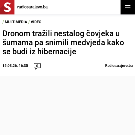
Otvor
/
MULTIMEDIA
/
VIDEO
Dronom tražili nestalog čovjeka u
šumama pa snimili medvjeda kako
se budi iz hibernacije
15.03.26. 16:35
Radiosarajevo.ba
0