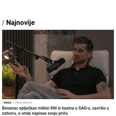
/
Najnovije
/
VIDEO
I
PRIJE OKO 5H
Bosanac opljačkao milion KM iz kasina u SAD-u, završio u
zatvoru, a onda napisao svoju priču