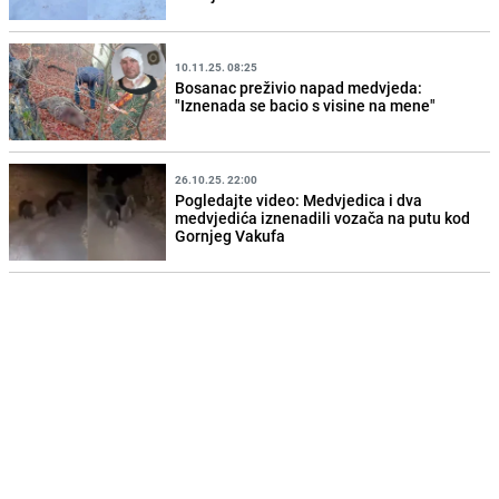
10.11.25. 08:25
Bosanac preživio napad medvjeda:
"Iznenada se bacio s visine na mene"
26.10.25. 22:00
Pogledajte video: Medvjedica i dva
medvjedića iznenadili vozača na putu kod
Gornjeg Vakufa