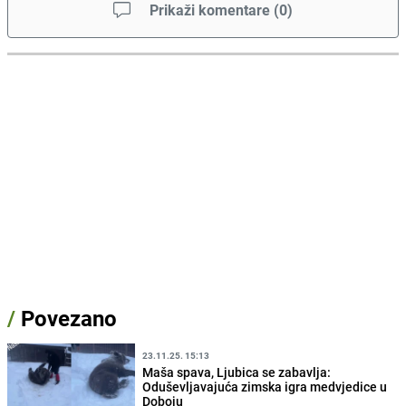
Prikaži komentare
(
0
)
/
Povezano
23.11.25. 15:13
Maša spava, Ljubica se zabavlja:
Oduševljavajuća zimska igra medvjedice u
Doboju