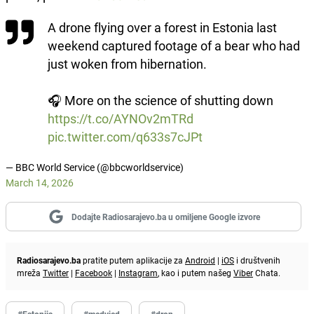
A drone flying over a forest in Estonia last
weekend captured footage of a bear who had
just woken from hibernation.
🎧 More on the science of shutting down
https://t.co/AYNOv2mTRd
pic.twitter.com/q633s7cJPt
— BBC World Service (@bbcworldservice)
March 14, 2026
Dodajte Radiosarajevo.ba u omiljene Google izvore
Radiosarajevo.ba
pratite putem aplikacije za
Android
|
iOS
i društvenih
mreža
Twitter
|
Facebook
|
Instagram
, kao i putem našeg
Viber
Chata.
#Estonija
#medvjed
#dron