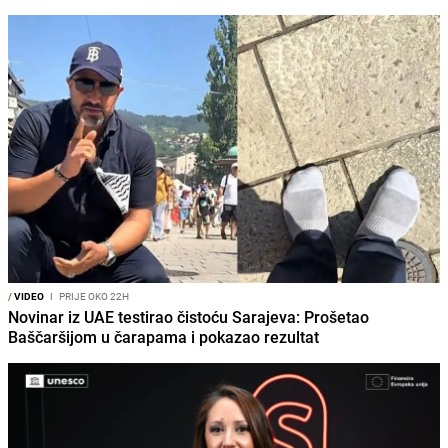
/
VIDEO
I
PRIJE OKO 22H
Novinar iz UAE testirao čistoću Sarajeva: Prošetao
Baščaršijom u čarapama i pokazao rezultat