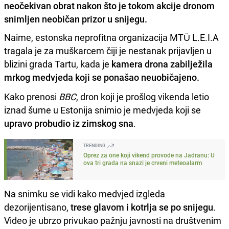
neočekivan obrat nakon što je tokom akcije dronom
snimljen neobičan prizor u snijegu.
Naime, estonska neprofitna organizacija MTÜ L.E.I.A
tragala je za muškarcem čiji je nestanak prijavljen u
blizini grada Tartu, kada je
kamera drona zabilježila
mrkog medvjeda koji se ponašao neuobičajeno.
Kako prenosi
BBC
, dron koji je prošlog vikenda letio
iznad šume u Estonija snimio je medvjeda koji se
upravo probudio iz zimskog sna
.
TRENDING
Oprez za one koji vikend provode na Jadranu: U
ova tri grada na snazi je crveni meteoalarm
Na snimku se vidi kako medvjed izgleda
dezorijentisano,
trese glavom i kotrlja se po snijegu
.
Video je ubrzo privukao pažnju javnosti na društvenim