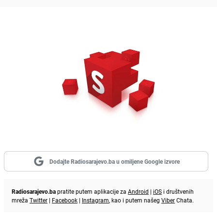
Dodajte Radiosarajevo.ba u omiljene Google izvore
Radiosarajevo.ba
pratite putem aplikacije za
Android
|
iOS
i društvenih
mreža
Twitter
|
Facebook
|
Instagram
, kao i putem našeg
Viber
Chata.