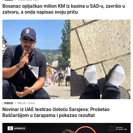
Bosanac opljačkao milion KM iz kasina u SAD-u, završio u
zatvoru, a onda napisao svoju priču
/
VIDEO
I
PRIJE 1 DAN
Novinar iz UAE testirao čistoću Sarajeva: Prošetao
Baščaršijom u čarapama i pokazao rezultat