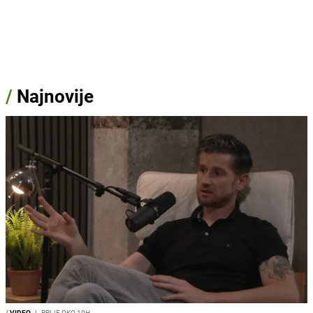
/
Najnovije
/
VIDEO
I
PRIJE OKO 10H