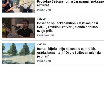
Prošetao Baščaršijom u čarapama i pokazao
rezultat
PRIJE 1 DAN
/
VIDEO
Bosanac opljačkao milion KM iz kasina u
SAD-u, završio u zatvoru, a onda napisao
svoju priču
PRIJE OKO 10H
/
VIDEO
Iscrtali bijelu liniju na cesti u centru bh.
grada, komentari: "Ovdje i trijezan misli da
je pijan"
PRIJE 1 DAN