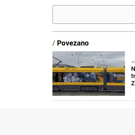
/
Povezano
12
N
t
Z