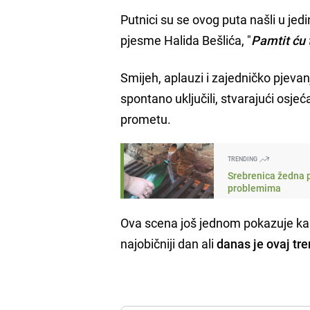
Putnici su se ovog puta našli u je
pjesme Halida Bešlića, "
Pamtit ću 
Smijeh, aplauzi i zajedničko pjeva
spontano uključili, stvarajući osj
prometu.
TRENDING
Srebrenica žedna p
problemima
Ova scena još jednom pokazuje kako
najobičniji dan ali
danas je ovaj tr