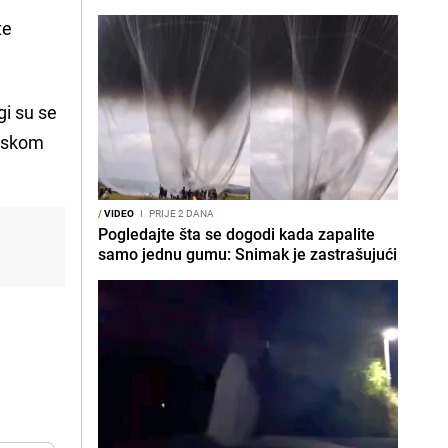
te
gi su se
adskom
/
VIDEO
I
PRIJE 2 DANA
Pogledajte šta se dogodi kada zapalite
samo jednu gumu: Snimak je zastrašujući