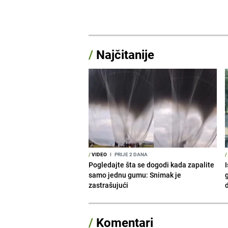
/
Najčitanije
/
VIDEO
I
PRIJE 2 DANA
/
Pogledajte šta se dogodi kada zapalite
I
samo jednu gumu: Snimak je
g
zastrašujući
d
/
Komentari