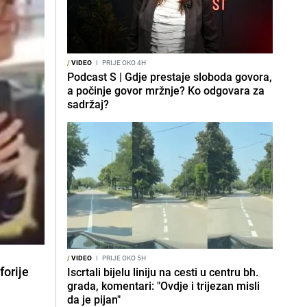
/
VIDEO
I
PRIJE OKO 4H
Podcast S | Gdje prestaje sloboda govora,
a počinje govor mržnje? Ko odgovara za
sadržaj?
/
VIDEO
I
PRIJE OKO 5H
forije
Iscrtali bijelu liniju na cesti u centru bh.
grada, komentari: "Ovdje i trijezan misli
da je pijan"