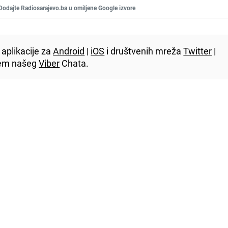
Dodajte Radiosarajevo.ba u omiljene Google izvore
aplikacije za
Android
|
iOS
i društvenih mreža
Twitter
|
utem našeg
Viber
Chata.