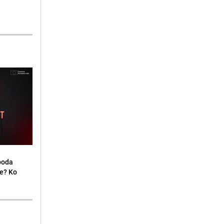
oboda
je? Ko