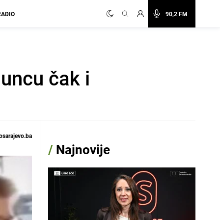
RADIO
90,2 FM
huncu čak i
osarajevo.ba
/
Najnovije