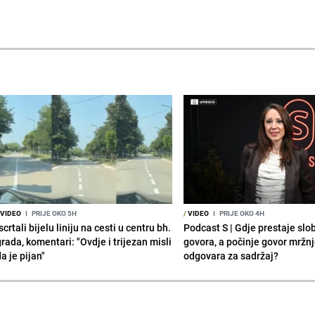
VIDEO
I
PRIJE OKO 5H
/
VIDEO
I
PRIJE OKO 4H
scrtali bijelu liniju na cesti u centru bh.
Podcast S | Gdje prestaje sl
rada, komentari: "Ovdje i trijezan misli
govora, a počinje govor mržn
a je pijan"
odgovara za sadržaj?