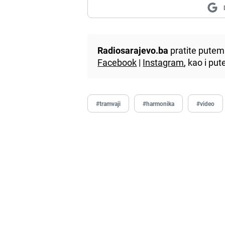
Radiosarajevo.ba
pratite putem 
Facebook
|
Instagram
, kao i p
#tramvaji
#harmonika
#video