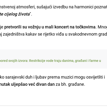
dinstvenoj atmosferi, sušajući izvedbu na harmonici pozna
te cijelog života
".
nje
pretvorili su vožnju u mali koncert na točkovima
. Mno
ećaj zajedništva kakav se rijetko viđa u svakodnevnom gr
ored svojih izvora: Restrikcije vode traju danima, građani i farme u
 sarajevski duh i ljubav prema muzici mogu osvijetliti i
enutak uljepšao već divan dan
za bh. građane.