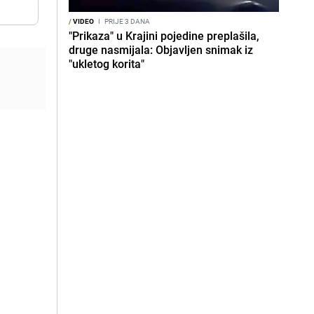
/
VIDEO
I
PRIJE 3 DANA
"Prikaza" u Krajini pojedine preplašila,
druge nasmijala: Objavljen snimak iz
"ukletog korita"