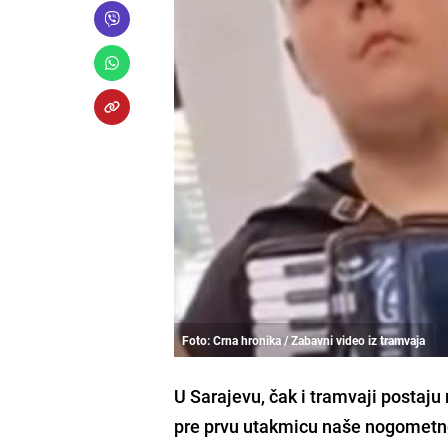
Foto: Crna hronika / Zabavni video iz tramvaja
U Sarajevu, čak i tramvaji postaju
pre prvu utakmicu naše nogometne