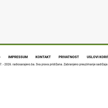
G
IMPRESSUM
KONTAKT
PRIVATNOST
USLOVI KOR
7. - 2026.
radiosarajevo.ba
. Sva prava pridržana. Zabranjeno preuzimanje sadržaja