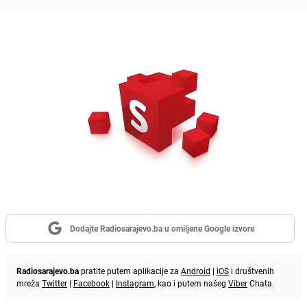
Dodajte Radiosarajevo.ba u omiljene Google izvore
Radiosarajevo.ba
pratite putem aplikacije za
Android
|
iOS
i društvenih
mreža
Twitter
|
Facebook
|
Instagram
, kao i putem našeg
Viber
Chata.