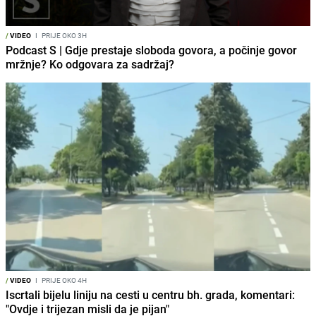
/
VIDEO
I
PRIJE OKO 3H
Podcast S | Gdje prestaje sloboda govora, a počinje govor
mržnje? Ko odgovara za sadržaj?
/
VIDEO
I
PRIJE OKO 4H
Iscrtali bijelu liniju na cesti u centru bh. grada, komentari:
"Ovdje i trijezan misli da je pijan"