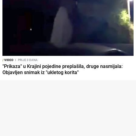
/
VIDEO
I
PRIJE 3 DANA
"Prikaza" u Krajini pojedine preplašila, druge nasmijala:
Objavljen snimak iz "ukletog korita"