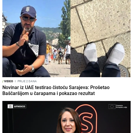
/
VIDEO
I
PRIJE 2 DANA
Novinar iz UAE testirao čistoću Sarajeva: Prošetao
Baščaršijom u čarapama i pokazao rezultat