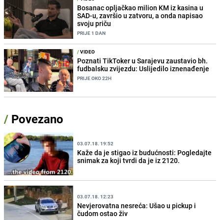
Bosanac opljačkao milion KM iz kasina u
SAD-u, završio u zatvoru, a onda napisao
svoju priču
PRIJE 1 DAN
/
VIDEO
Poznati TikToker u Sarajevu zaustavio bh.
fudbalsku zvijezdu: Uslijedilo iznenađenje
PRIJE OKO 22H
/
Povezano
03.07.18. 19:52
Kaže da je stigao iz budućnosti: Pogledajte
snimak za koji tvrdi da je iz 2120.
03.07.18. 12:23
Nevjerovatna nesreća: Ušao u pickup i
čudom ostao živ