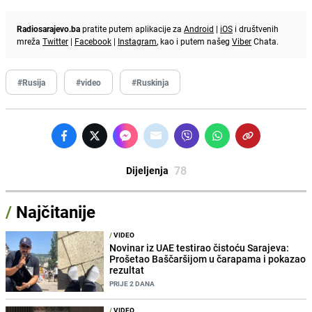
Radiosarajevo.ba
pratite putem aplikacije za
Android
|
iOS
i društvenih
mreža
Twitter
|
Facebook
|
Instagram
, kao i putem našeg
Viber
Chata.
#Rusija
#video
#Ruskinja
78
Dijeljenja
/
Najčitanije
/
VIDEO
Novinar iz UAE testirao čistoću Sarajeva:
Prošetao Baščaršijom u čarapama i pokazao
rezultat
PRIJE 2 DANA
/
VIDEO