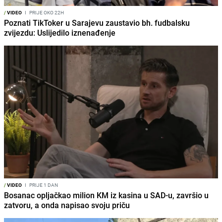
/
VIDEO
I
PRIJE OKO 22H
Poznati TikToker u Sarajevu zaustavio bh. fudbalsku
zvijezdu: Uslijedilo iznenađenje
/
VIDEO
I
PRIJE 1 DAN
Bosanac opljačkao milion KM iz kasina u SAD-u, završio u
zatvoru, a onda napisao svoju priču