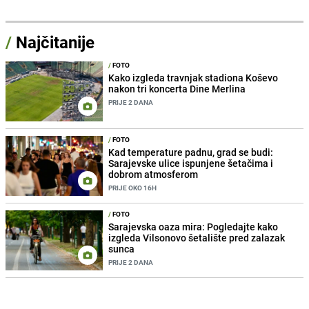
/
Najčitanije
/
FOTO
Kako izgleda travnjak stadiona Koševo
nakon tri koncerta Dine Merlina
PRIJE 2 DANA
/
FOTO
Kad temperature padnu, grad se budi:
Sarajevske ulice ispunjene šetačima i
dobrom atmosferom
PRIJE OKO 16H
/
FOTO
Sarajevska oaza mira: Pogledajte kako
izgleda Vilsonovo šetalište pred zalazak
sunca
PRIJE 2 DANA