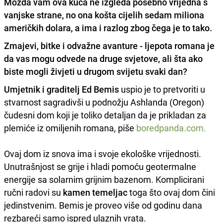
Možda vam ova kuća ne izgleda posebno vrijedna s
vanjske strane, no ona košta cijelih sedam miliona
američkih dolara, a ima i razlog zbog čega je to tako.
Zmajevi, bitke i
odvažne avanture
- lj
epota romana je
da vas mogu odvede na druge svjetove, ali šta ako
biste mogli živjeti u drugom svijetu svaki dan?
Umjetnik i graditelj Ed Bemis
uspio je to pretvoriti u
stvarnost sagradivši
u podnožju Ashlanda (Oregon)
čudesni dom koji je toliko detaljan da je prikladan za
plemiće iz omiljenih romana, piše
boredpanda.com.
Ovaj dom iz snova ima i svoje ekološke vrijednosti.
Unutrašnjost se
grije i hladi pomoću geotermalne
energije sa solarnim grijnim bazenom.
Komplicirani
ručni radovi su
kamen temeljac
toga što ovaj dom čini
jedinstvenim.
Bemis je proveo više od godinu dana
rezbareći samo ispred ulaznih vrata.