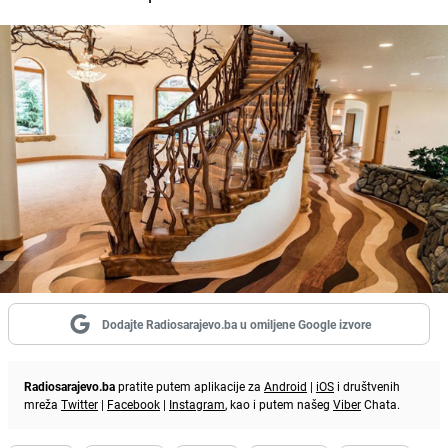
Dodajte Radiosarajevo.ba u omiljene Google izvore
Radiosarajevo.ba
pratite putem aplikacije za
Android
|
iOS
i društvenih
mreža
Twitter
|
Facebook
|
Instagram
, kao i putem našeg
Viber
Chata.