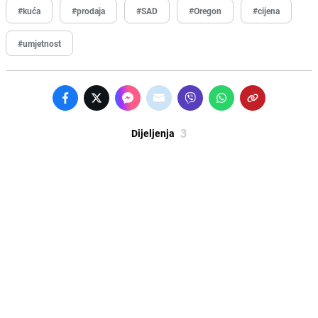
#kuća
#prodaja
#SAD
#Oregon
#cijena
#umjetnost
3
Dijeljenja