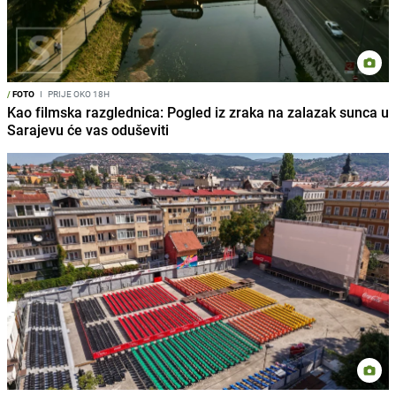
/
FOTO
I
PRIJE OKO 18H
Kao filmska razglednica: Pogled iz zraka na zalazak sunca u
Sarajevu će vas oduševiti