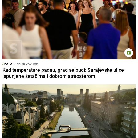
/
FOTO
I
PRIJE OKO 16H
Kad temperature padnu, grad se budi: Sarajevske ulice
ispunjene šetačima i dobrom atmosferom