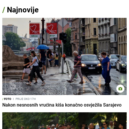
/
Najnovije
/
FOTO
I
PRIJE OKO 17H
Nakon nesnosnih vrućina kiša konačno osvježila Sarajevo