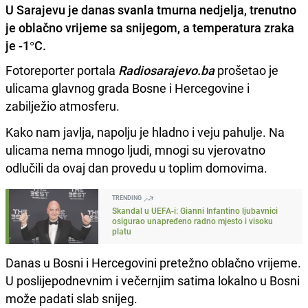
U Sarajevu je danas svanla tmurna nedjelja, trenutno
je oblačno vrijeme sa snijegom, a temperatura zraka
je -1°C.
Fotoreporter portala
Radiosarajevo.ba
prošetao je
ulicama glavnog grada Bosne i Hercegovine i
zabilježio atmosferu.
Kako nam javlja, napolju je hladno i veju pahulje. Na
ulicama nema mnogo ljudi, mnogi su vjerovatno
odlučili da ovaj dan provedu u toplim domovima.
TRENDING
Skandal u UEFA-i: Gianni Infantino ljubavnici
osigurao unapređeno radno mjesto i visoku
platu
Danas u Bosni i Hercegovini pretežno oblačno vrijeme.
U poslijepodnevnim i večernjim satima lokalno u Bosni
može padati slab snijeg.