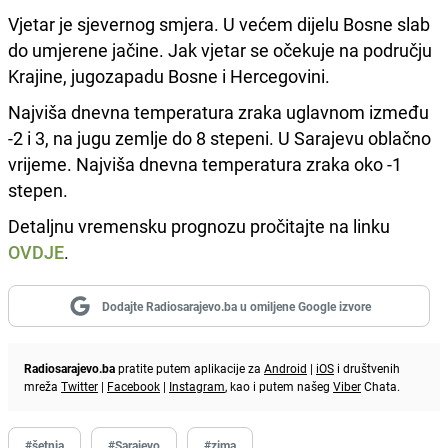
Vjetar je sjevernog smjera. U većem dijelu Bosne slab
do umjerene jačine. Jak vjetar se očekuje na području
Krajine, jugozapadu Bosne i Hercegovini.
Najviša dnevna temperatura zraka uglavnom između
-2 i 3, na jugu zemlje do 8 stepeni. U Sarajevu oblačno
vrijeme. Najviša dnevna temperatura zraka oko -1
stepen.
Detaljnu vremensku prognozu pročitajte na linku
OVDJE
.
Dodajte Radiosarajevo.ba u omiljene Google izvore
Radiosarajevo.ba
pratite putem aplikacije za
Android
|
iOS
i društvenih
mreža
Twitter
|
Facebook
|
Instagram
, kao i putem našeg
Viber
Chata.
#šetnja
#Sarajevo
#zima