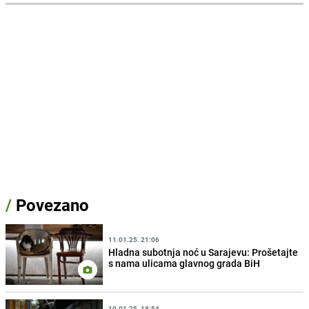
/
Povezano
11.01.25. 21:06
Hladna subotnja noć u Sarajevu: Prošetajte
s nama ulicama glavnog grada BiH
10.01.25. 18:54