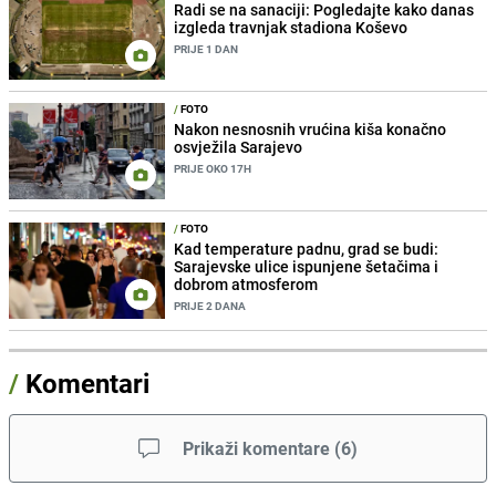
Radi se na sanaciji: Pogledajte kako danas
izgleda travnjak stadiona Koševo
PRIJE 1 DAN
/
FOTO
Nakon nesnosnih vrućina kiša konačno
osvježila Sarajevo
PRIJE OKO 17H
/
FOTO
Kad temperature padnu, grad se budi:
Sarajevske ulice ispunjene šetačima i
dobrom atmosferom
PRIJE 2 DANA
/
Komentari
Prikaži komentare
(
6
)