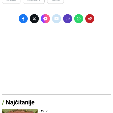
/
Najčitanije
/
FOTO