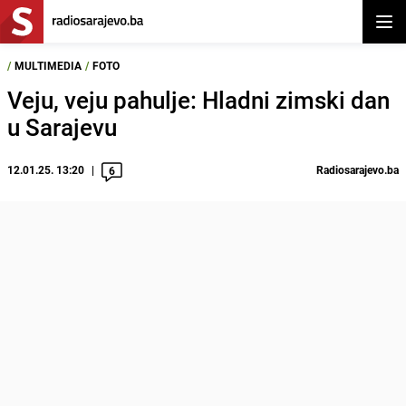
Otvor
/
MULTIMEDIA
/
FOTO
Veju, veju pahulje: Hladni zimski dan
u Sarajevu
12.01.25. 13:20
Radiosarajevo.ba
6