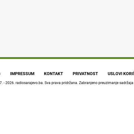
G
IMPRESSUM
KONTAKT
PRIVATNOST
USLOVI KOR
7. - 2026.
radiosarajevo.ba
. Sva prava pridržana. Zabranjeno preuzimanje sadržaja