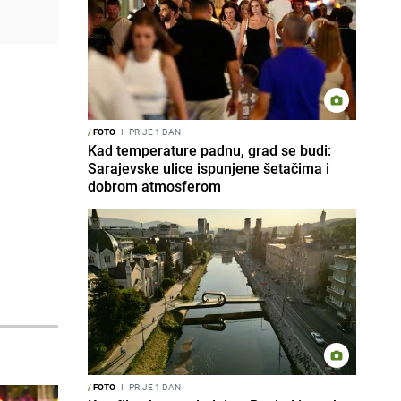
/
FOTO
I
PRIJE 1 DAN
Kad temperature padnu, grad se budi:
Sarajevske ulice ispunjene šetačima i
dobrom atmosferom
/
FOTO
I
PRIJE 1 DAN