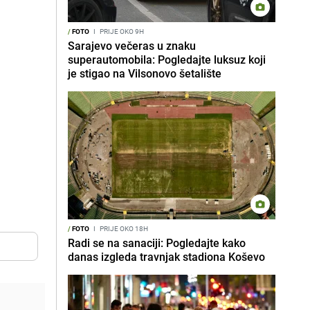
/
FOTO
I
PRIJE OKO 9H
Sarajevo večeras u znaku
superautomobila: Pogledajte luksuz koji
je stigao na Vilsonovo šetalište
/
FOTO
I
PRIJE OKO 18H
Radi se na sanaciji: Pogledajte kako
danas izgleda travnjak stadiona Koševo