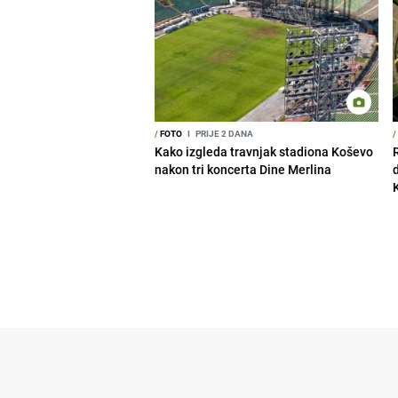
/
FOTO
I
PRIJE 2 DANA
/
Kako izgleda travnjak stadiona Koševo
nakon tri koncerta Dine Merlina