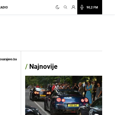
RADIO
90,2 FM
osarajevo.ba
/
Najnovije