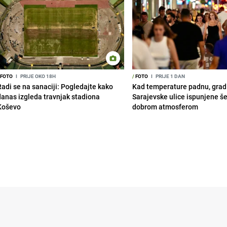
FOTO
I
PRIJE OKO 18H
/
FOTO
I
PRIJE 1 DAN
Radi se na sanaciji: Pogledajte kako
Kad temperature padnu, grad 
danas izgleda travnjak stadiona
Sarajevske ulice ispunjene š
Koševo
dobrom atmosferom