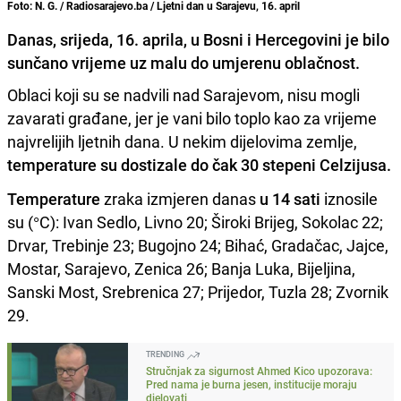
Foto: N. G. / Radiosarajevo.ba / Ljetni dan u Sarajevu, 16. april
Danas, srijeda, 16. aprila, u Bosni i Hercegovini je bilo
sunčano vrijeme uz malu do umjerenu oblačnost.
Oblaci koji su se nadvili nad Sarajevom, nisu mogli
zavarati građane, jer je vani bilo toplo kao za vrijeme
najvrelijih ljetnih dana. U nekim dijelovima zemlje,
temperature su dostizale do čak 30 stepeni Celzijusa.
Temperature
zraka izmjeren danas
u 14 sati
iznosile
su (°C): Ivan Sedlo, Livno 20; Široki Brijeg, Sokolac 22;
Drvar, Trebinje 23; Bugojno 24; Bihać, Gradačac, Jajce,
Mostar, Sarajevo, Zenica 26; Banja Luka, Bijeljina,
Sanski Most, Srebrenica 27; Prijedor, Tuzla 28; Zvornik
29.
TRENDING
Stručnjak za sigurnost Ahmed Kico upozorava:
Pred nama je burna jesen, institucije moraju
djelovati