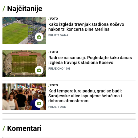
/
Najčitanije
/
FOTO
Kako izgleda travnjak stadiona Koševo
nakon tri koncerta Dine Merlina
PRIJE 2 DANA
/
FOTO
Radi se na sanaciji: Pogledajte kako danas
izgleda travnjak stadiona Koševo
PRIJE OKO 10H
/
FOTO
Kad temperature padnu, grad se budi:
Sarajevske ulice ispunjene šetačima i
dobrom atmosferom
PRIJE 1 DAN
/
Komentari