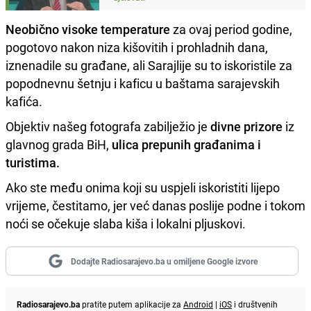
Neobično visoke temperature
za ovaj period godine,
pogotovo nakon niza kišovitih i prohladnih dana,
iznenadile su građane, ali Sarajlije su to iskoristile za
popodnevnu šetnju i kaficu u baštama sarajevskih
kafića.
Objektiv našeg fotografa zabilježio je
divne prizore
iz
glavnog grada BiH,
ulica prepunih građanima i
turistima.
Ako ste među onima koji su uspjeli iskoristiti lijepo
vrijeme, čestitamo, jer već danas poslije podne i tokom
noći se očekuje slaba kiša i lokalni pljuskovi.
Dodajte Radiosarajevo.ba u omiljene Google izvore
Radiosarajevo.ba
pratite putem aplikacije za
Android
|
iOS
i društvenih