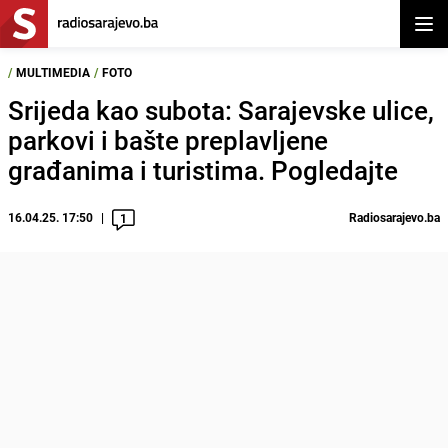
Otvor
/
MULTIMEDIA
/
FOTO
Srijeda kao subota: Sarajevske ulice,
parkovi i bašte preplavljene
građanima i turistima. Pogledajte
16.04.25. 17:50
Radiosarajevo.ba
1