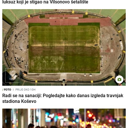
luksuz koji je stigao na Vilsonovo šetalište
/
FOTO
I
PRIJE OKO 10H
Radi se na sanaciji: Pogledajte kako danas izgleda travnjak
stadiona Koševo