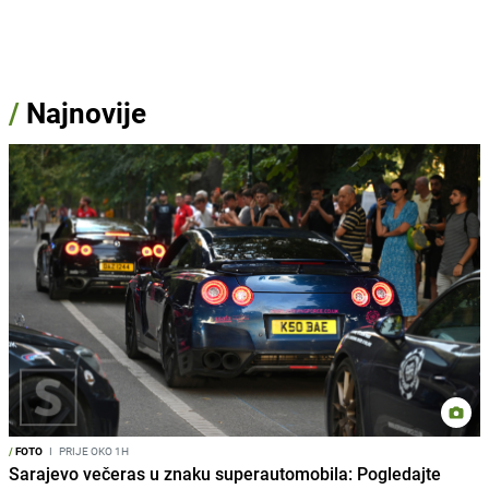
/
Najnovije
/
FOTO
I
PRIJE OKO 1H
Sarajevo večeras u znaku superautomobila: Pogledajte