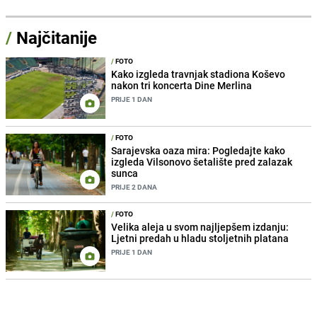
/
Najčitanije
/
FOTO
Kako izgleda travnjak stadiona Koševo
nakon tri koncerta Dine Merlina
PRIJE 1 DAN
/
FOTO
Sarajevska oaza mira: Pogledajte kako
izgleda Vilsonovo šetalište pred zalazak
sunca
PRIJE 2 DANA
/
FOTO
Velika aleja u svom najljepšem izdanju:
Ljetni predah u hladu stoljetnih platana
PRIJE 1 DAN