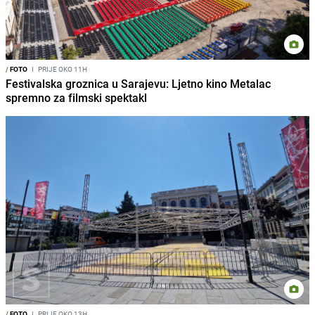
/
FOTO
I
PRIJE OKO 11H
Festivalska groznica u Sarajevu: Ljetno kino Metalac
spremno za filmski spektakl
/
FOTO
I
PRIJE OKO 13H