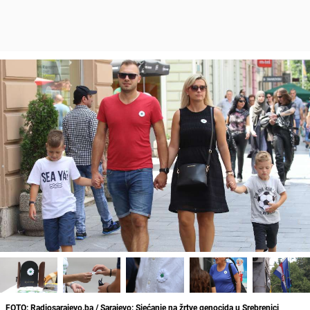
FOTO: Radiosarajevo.ba / Sarajevo: Sjećanje na žrtve genocida u Srebrenici