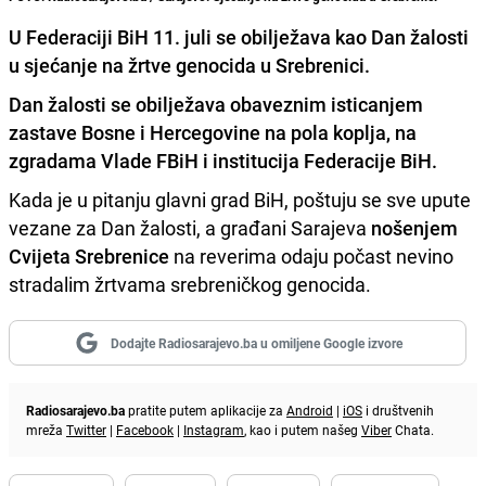
U Federaciji BiH 11. juli se obilježava kao Dan žalosti
u sjećanje na žrtve genocida u Srebrenici.
Dan žalosti se obilježava obaveznim isticanjem
zastave Bosne i Hercegovine
na pola koplja,
na
zgradama Vlade FBiH i institucija Federacije BiH.
Kada je u pitanju glavni grad BiH, poštuju se sve upute
vezane za Dan žalosti, a građani Sarajeva
nošenjem
Cvijeta Srebrenice
na reverima odaju počast nevino
stradalim žrtvama srebreničkog genocida.
Dodajte Radiosarajevo.ba u omiljene Google izvore
Radiosarajevo.ba
pratite putem aplikacije za
Android
|
iOS
i društvenih
mreža
Twitter
|
Facebook
|
Instagram
, kao i putem našeg
Viber
Chata.