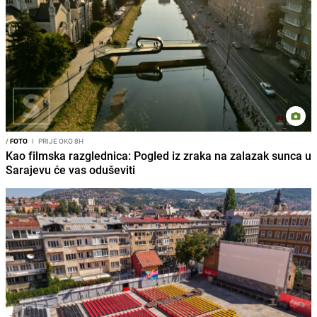
/
FOTO
I
PRIJE OKO 8H
Kao filmska razglednica: Pogled iz zraka na zalazak sunca u
Sarajevu će vas oduševiti