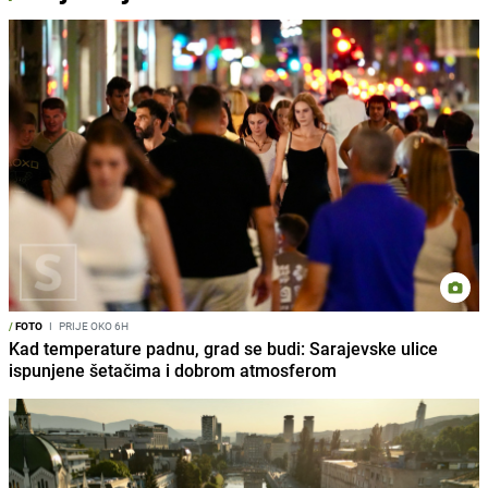
/
FOTO
I
PRIJE OKO 6H
Kad temperature padnu, grad se budi: Sarajevske ulice
ispunjene šetačima i dobrom atmosferom