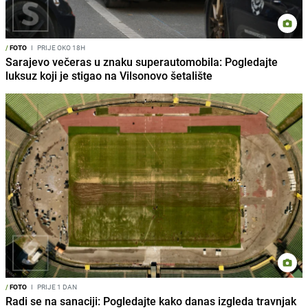
/
FOTO
I
PRIJE OKO 18H
Sarajevo večeras u znaku superautomobila: Pogledajte
luksuz koji je stigao na Vilsonovo šetalište
/
FOTO
I
PRIJE 1 DAN
Radi se na sanaciji: Pogledajte kako danas izgleda travnjak