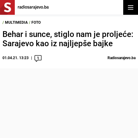
Otvor
/
MULTIMEDIA
/
FOTO
Behar i sunce, stiglo nam je proljeće:
Sarajevo kao iz najljepše bajke
01.04.21. 13:23
Radiosarajevo.ba
1