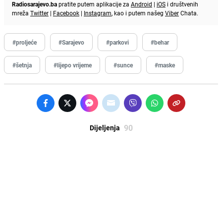
Radiosarajevo.ba
pratite putem aplikacije za
Android
|
iOS
i društvenih
mreža
Twitter
|
Facebook
|
Instagram
, kao i putem našeg
Viber
Chata.
#proljeće
#Sarajevo
#parkovi
#behar
#šetnja
#lijepo vrijeme
#sunce
#maske
90
Dijeljenja