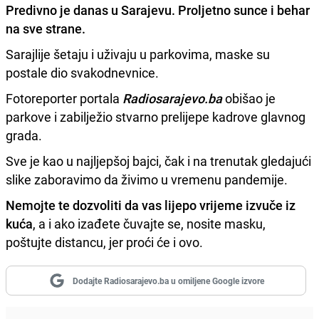
Predivno je danas u
Sarajevu
. Proljetno sunce i behar
na sve strane.
Sarajlije šetaju i uživaju u parkovima, maske su
postale dio svakodnevnice.
Fotoreporter portala
Radiosarajevo.ba
obišao je
parkove i zabilježio stvarno prelijepe kadrove glavnog
grada.
Sve je kao u najljepšoj bajci, čak i na trenutak gledajući
slike zaboravimo da živimo u vremenu pandemije.
Nemojte te dozvoliti da vas lijepo vrijeme izvuče iz
kuća
, a i ako izađete čuvajte se, nosite masku,
poštujte distancu, jer proći će i ovo.
Dodajte Radiosarajevo.ba u omiljene Google izvore