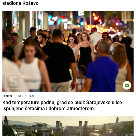
stadiona Koševo
/
FOTO
I
PRIJE 1 DAN
Kad temperature padnu, grad se budi: Sarajevske ulice
ispunjene šetačima i dobrom atmosferom