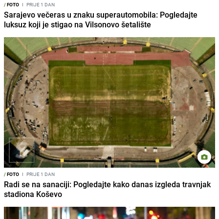
/
FOTO
I
PRIJE 1 DAN
Sarajevo večeras u znaku superautomobila: Pogledajte
luksuz koji je stigao na Vilsonovo šetalište
/
FOTO
I
PRIJE 1 DAN
Radi se na sanaciji: Pogledajte kako danas izgleda travnjak
stadiona Koševo