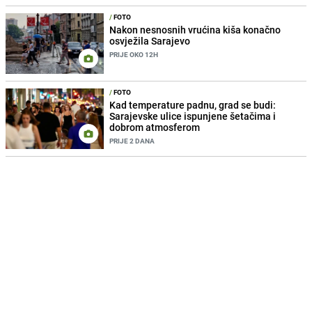
/
FOTO
Nakon nesnosnih vrućina kiša konačno
osvježila Sarajevo
PRIJE OKO 12H
/
FOTO
Kad temperature padnu, grad se budi:
Sarajevske ulice ispunjene šetačima i
dobrom atmosferom
PRIJE 2 DANA