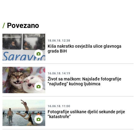
/
Povezano
18.06.18. 12:38
Kiša nakratko osvježila ulice glavnoga
grada BiH
16.06.18. 14:19
Život sa mačkom: Najslađe fotografije
"najluđeg" kućnog ljubimca
16.06.18. 11:00
Fotografije uslikane djelić sekunde prije
"katastrofe"