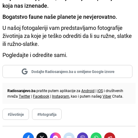
koja nas iznenade.
Bogatstvo faune naše planete je nevjerovatno.
U našoj fotogaleriji vam predstavljamo fotografije
životinja za koje je teško odrediti da li su ružne, slatke
ili ružno-slatke.
Pogledajte i odredite sami.
Dodajte Radiosarajevo.ba u omiljene Google izvore
Radiosarajevo.ba
pratite putem aplikacije za
Android
|
iOS
i društvenih
mreža
Twitter
|
Facebook
|
Instagram
, kao i putem našeg
Viber
Chata.
#životinje
#fotografija