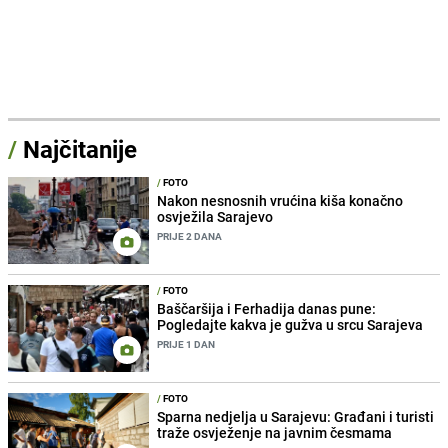
/
Najčitanije
/
FOTO
Nakon nesnosnih vrućina kiša konačno
osvježila Sarajevo
PRIJE 2 DANA
/
FOTO
Baščaršija i Ferhadija danas pune:
Pogledajte kakva je gužva u srcu Sarajeva
PRIJE 1 DAN
/
FOTO
Sparna nedjelja u Sarajevu: Građani i turisti
traže osvježenje na javnim česmama