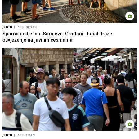
/
FOTO
I
PRIJE OKO 17H
Sparna nedjelja u Sarajevu: Građani i turisti traže
osvježenje na javnim česmama
/
FOTO
I
PRIJE 1 DAN