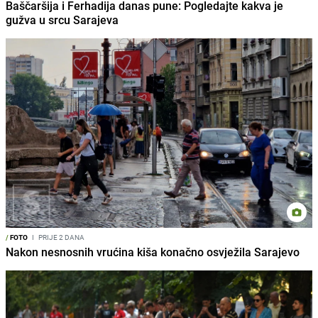
Baščaršija i Ferhadija danas pune: Pogledajte kakva je
gužva u srcu Sarajeva
/
FOTO
I
PRIJE 2 DANA
Nakon nesnosnih vrućina kiša konačno osvježila Sarajevo