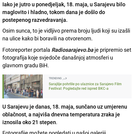
Iako je jutro u ponedjeljak, 18. maja, u Sarajevu bilo
maglovito i hladno, tokom dana je došlo do
postepenog razvedravanja.
Osim sunca, to je vidljivo prema broju ljudi koji su izašli
na ulice kako bi boravili na otvorenom.
Fotoreporter portala
Radiosarajevo.ba
je pripremio set
fotografija koje svjedoče današnjoj atmosferi u
glavnom gradu BiH.
TRENDING
Sarajlije pohrlile po ulaznice za Sarajevo Film
Festival: Pogledajte red ispred BKC-a
U Sarajevu je danas, 18. maja, sunčano uz umjerenu
oblačnost
,
a najviša dnevna temperatura zraka je
iznosila oko 21 stepen
.
Fotografije možete pogledati u našoj galeriji.