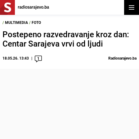
Otvor
/
MULTIMEDIA
/
FOTO
Postepeno razvedravanje kroz dan:
Centar Sarajeva vrvi od ljudi
18.05.26. 13:43
Radiosarajevo.ba
1