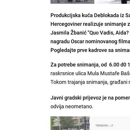
Produkcijska kuća Deblokada iz Sa
Hercegoviner realizuje snimanje 
Jasmila Žbanić "Quo Vadis, Aida? 
nagradu Oscar nominovanog filma 
Pogledajte prve kadrove sa snima
Za potrebe snimanja, od 6.00 d0 1
raskrsnice ulica Mula Mustafe Baše
Tokom trajanja snimanja, građani m
Javni gradski prijevoz je na pome
odvija neometano.
TRENDING