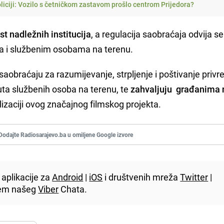
policiji: Vozilo s četničkom zastavom prošlo centrom Prijedora?
t nadležnih institucija
, a regulacija saobraćaja odvija se
ma i službenim osobama na terenu.
aobraćaju za razumijevanje, strpljenje i poštivanje priv
puta službenih osoba na terenu, te
zahvaljuju građanima 
ealizaciji ovog značajnog filmskog projekta.
Dodajte Radiosarajevo.ba u omiljene Google izvore
aplikacije za
Android
|
iOS
i društvenih mreža
Twitter
|
utem našeg
Viber
Chata.