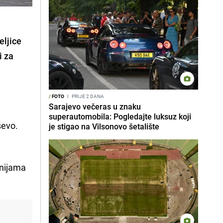
eljice
i za
/
FOTO
I
PRIJE 2 DANA
Sarajevo večeras u znaku
superautomobila: Pogledajte luksuz koji
ševo.
je stigao na Vilsonovo šetalište
inijama