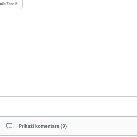
ila Žbanić
Prikaži komentare
(
9
)