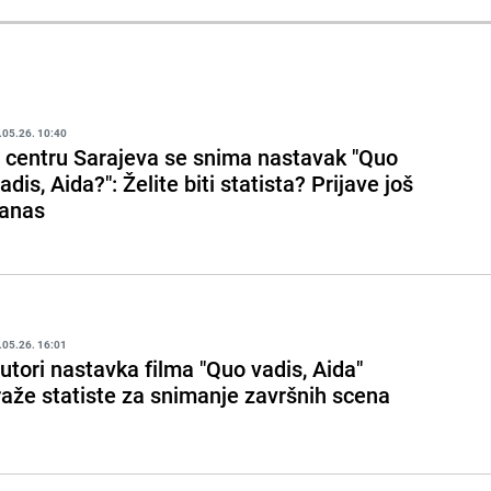
.05.26. 10:40
 centru Sarajeva se snima nastavak "Quo
adis, Aida?": Želite biti statista? Prijave još
anas
.05.26. 16:01
utori nastavka filma "Quo vadis, Aida"
raže statiste za snimanje završnih scena