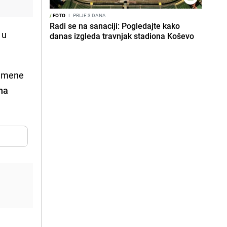
/
FOTO
I
PRIJE 3 DANA
Radi se na sanaciji: Pogledajte kako
 u
danas izgleda travnjak stadiona Koševo
remene
na