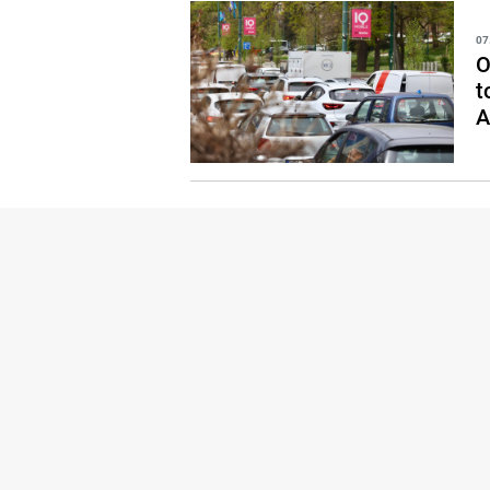
07
O
t
A