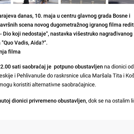
rajeva danas, 10. maja u centru glavnog grada Bosne i
završnih scena novog dugometražnog igranog filma redit
- Dio koji nedostaje", nastavka višestruko nagrađivanog 
"Quo Vadis, Aida?".
nja filma
2.00 sati saobraćaj je potpuno obustavljen
na dionici od
skije i Pehlivanuše do raskrsnice ulica Maršala Tita i Ko
ogu koristiti alternativne saobraćajnice.
nutoj dionici privremeno obustavljen
, dok se na ostalim l