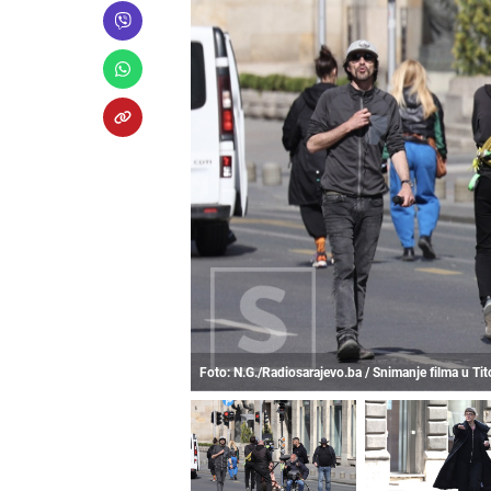
Foto: N.G./Radiosarajevo.ba / Snimanje filma u Tit