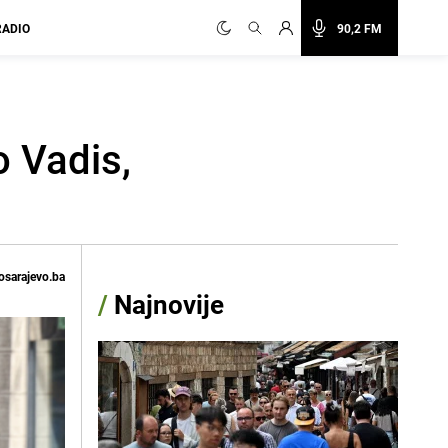
RADIO
90,2 FM
o Vadis,
osarajevo.ba
/
Najnovije