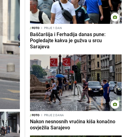
/
FOTO
I
PRIJE 1 DAN
Baščaršija i Ferhadija danas pune:
Pogledajte kakva je gužva u srcu
Sarajeva
/
FOTO
I
PRIJE 2 DANA
Nakon nesnosnih vrućina kiša konačno
osvježila Sarajevo