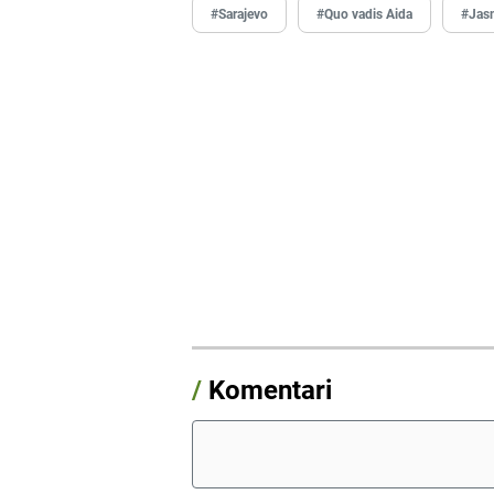
#Sarajevo
#Quo vadis Aida
#Jasm
/
Komentari