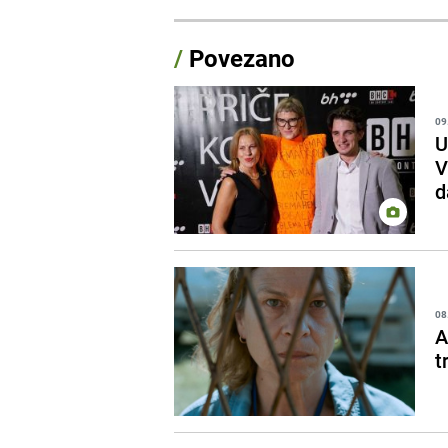
/
Povezano
09
U
V
d
08
A
t