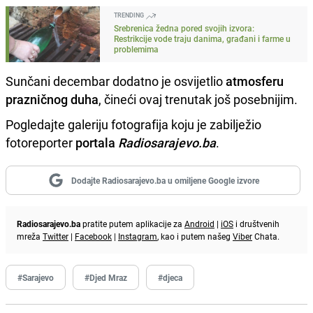
TRENDING
Srebrenica žedna pored svojih izvora:
Restrikcije vode traju danima, građani i farme u
problemima
Sunčani decembar dodatno je osvijetlio
atmosferu
prazničnog duha
, čineći ovaj trenutak još posebnijim.
Pogledajte galeriju fotografija koju je zabilježio
fotoreporter
portala
Radiosarajevo.ba
.
Dodajte Radiosarajevo.ba u omiljene Google izvore
Radiosarajevo.ba
pratite putem aplikacije za
Android
|
iOS
i društvenih
mreža
Twitter
|
Facebook
|
Instagram
, kao i putem našeg
Viber
Chata.
#Sarajevo
#Djed Mraz
#djeca