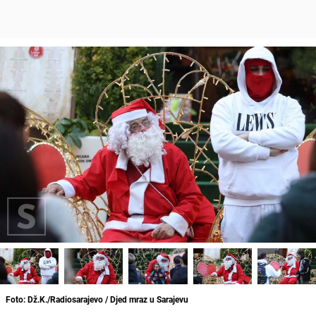
Foto: Dž.K./Radiosarajevo / Djed mraz u Sarajevu