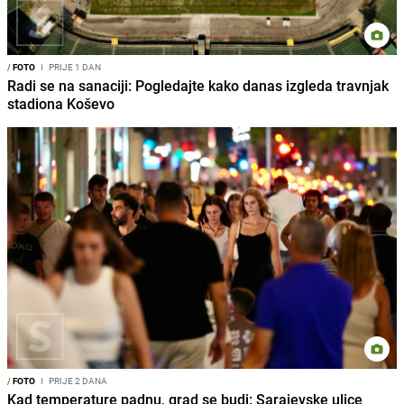
/
FOTO
I
PRIJE 1 DAN
Radi se na sanaciji: Pogledajte kako danas izgleda travnjak
stadiona Koševo
/
FOTO
I
PRIJE 2 DANA
Kad temperature padnu, grad se budi: Sarajevske ulice