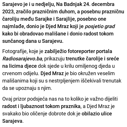
Sarajevo je i u nedjelju, Na Badnjak 24. decembra
2023, zračilo prazničnim duhom, a posebnu prazničnu
čaroliju među Sarajke i Sarajlije, posebno one
najmlađe, donio je Djed Mraz koji je
posjetio grad
kako bi obradovao mališane i donio radost tokom
sunčanog dana u Sarajevu.
Fotografije, koje je
zabilježio fotoreporter portala
Radiosarajevo.ba
, prikazuju
trenutke čarolije i sreće
na licima djece
dok sjede u krilu omiljenog djeda u
crvenom odijelu.
Djed Mraz
je bio okružen veselim
mališanima koji su s nestrpljenjem iščekivali trenutak
da se upoznaju s njim.
Ovaj prizor podsjeća nas na to koliko je važno dijeliti
radost i ljubaznost tokom praznika
, a Djed Mraz je
svakako bio oličenje dobrote dok je
obilazio ulice
Sarajeva
.