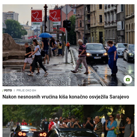
/
FOTO
I
PRIJE OKO 8H
Nakon nesnosnih vrućina kiša konačno osvježila Sarajevo