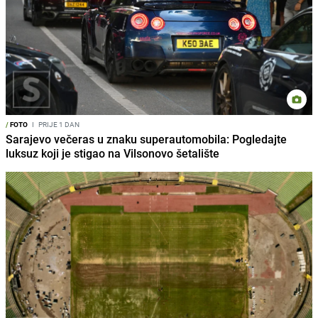
/
FOTO
I
PRIJE 1 DAN
Sarajevo večeras u znaku superautomobila: Pogledajte
luksuz koji je stigao na Vilsonovo šetalište