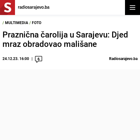
Otvor
/
MULTIMEDIA
/
FOTO
Praznična čarolija u Sarajevu: Djed
mraz obradovao mališane
24.12.23. 16:00
Radiosarajevo.ba
6