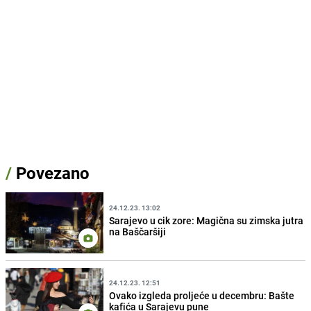
/
Povezano
24.12.23. 13:02
Sarajevo u cik zore: Magična su zimska jutra
na Baščaršiji
24.12.23. 12:51
Ovako izgleda proljeće u decembru: Bašte
kafića u Sarajevu pune