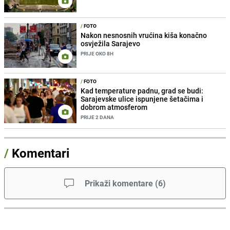
/
FOTO
Nakon nesnosnih vrućina kiša konačno
osvježila Sarajevo
PRIJE OKO 8H
/
FOTO
Kad temperature padnu, grad se budi:
Sarajevske ulice ispunjene šetačima i
dobrom atmosferom
PRIJE 2 DANA
/
Komentari
Prikaži komentare
(
6
)