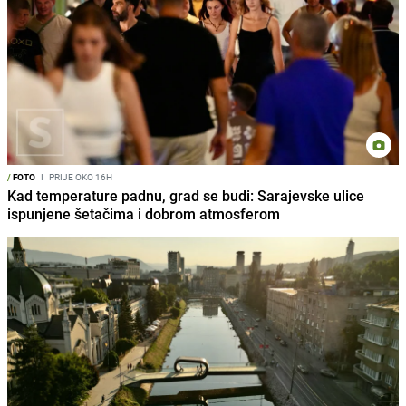
/
FOTO
I
PRIJE OKO 16H
Kad temperature padnu, grad se budi: Sarajevske ulice
ispunjene šetačima i dobrom atmosferom