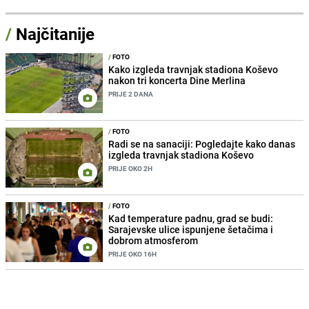
/
Najčitanije
/
FOTO
Kako izgleda travnjak stadiona Koševo
nakon tri koncerta Dine Merlina
PRIJE 2 DANA
/
FOTO
Radi se na sanaciji: Pogledajte kako danas
izgleda travnjak stadiona Koševo
PRIJE OKO 2H
/
FOTO
Kad temperature padnu, grad se budi:
Sarajevske ulice ispunjene šetačima i
dobrom atmosferom
PRIJE OKO 16H