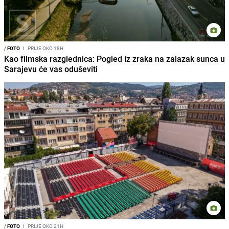
/
FOTO
I
PRIJE OKO 18H
Kao filmska razglednica: Pogled iz zraka na zalazak sunca u
Sarajevu će vas oduševiti
/
FOTO
I
PRIJE OKO 21H