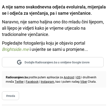
A nije samo svakodnevna odjeća evoluirala, mijenjala
se i odjeća za vjenčanja,
pa i same vjenčanice.
Naravno, nije samo haljina ono što mladu čini lijepom,
ali lijepo je vidjeti kako je vrijeme utjecalo na
tradicionalne vjenčanice.
Pogledajte fotogaleriju koju je objavio portal
Brightside.me
i uvjerite se sami u promjene...
Dodajte Radiosarajevo.ba u omiljene Google izvore
Radiosarajevo.ba
pratite putem aplikacije za
Android
|
iOS
i društvenih
mreža
Twitter
|
Facebook
|
Instagram
, kao i putem našeg
Viber
Chata.
#moda