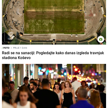
/
FOTO
I
PRIJE 1 DAN
Radi se na sanaciji: Pogledajte kako danas izgleda travnjak
stadiona Koševo