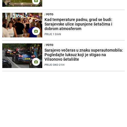
/
FOTO
Kad temperature padnu, grad se budi:
Sarajevske ulice ispunjene šetačima i
dobrom atmosferom
PRIJE 1 DAN
/
FOTO
Sarajevo večeras u znaku superautomobila:
Pogledajte luksuz koji je stigao na
Vilsonovo šetalište
PRIJE OKO 21H