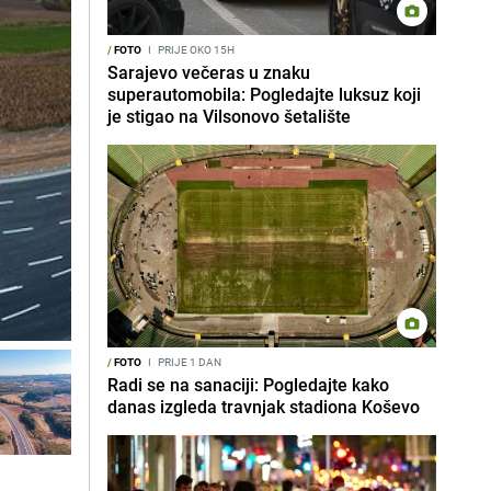
/
FOTO
I
PRIJE OKO 15H
Sarajevo večeras u znaku
superautomobila: Pogledajte luksuz koji
je stigao na Vilsonovo šetalište
/
FOTO
I
PRIJE 1 DAN
Radi se na sanaciji: Pogledajte kako
danas izgleda travnjak stadiona Koševo