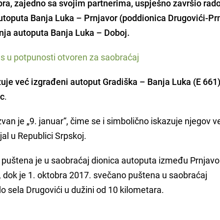
ra, zajedno sa svojim partnerima, uspješno završio rad
autoputa Banja Luka – Prnjavor (poddionica Drugovići-Prn
dnja autoputa Banja Luka – Doboj.
s u potpunosti otvoren za saobraćaj
je već izgrađeni autoput Gradiška – Banja Luka (E 661)
Vc
.
n je „9. januar“, čime se i simbolično iskazuje njegov ve
jal u Republici Srpskoj.
uštena je u saobraćaj dionica autoputa između Prnjavor
, dok je 1. oktobra 2017. svečano puštena u saobraćaj
o sela Drugovići u dužini od 10 kilometara.