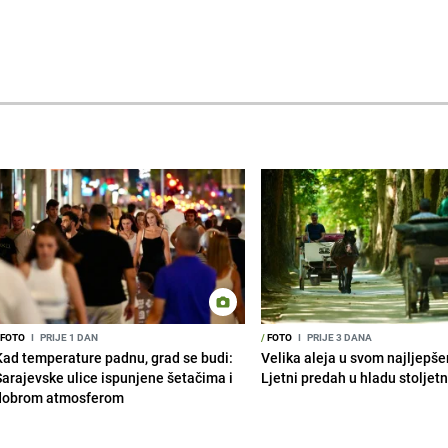
FOTO
I
PRIJE 1 DAN
/
FOTO
I
PRIJE 3 DANA
Kad temperature padnu, grad se budi:
Velika aleja u svom najljepš
Sarajevske ulice ispunjene šetačima i
Ljetni predah u hladu stoljet
dobrom atmosferom