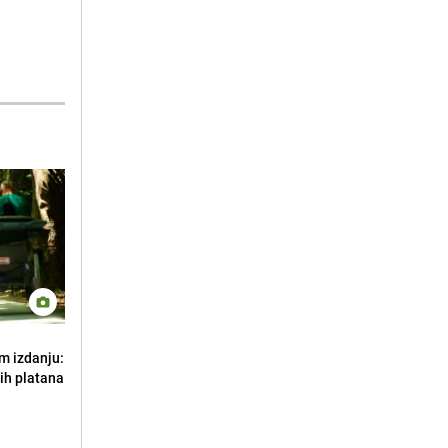
em izdanju:
nih platana