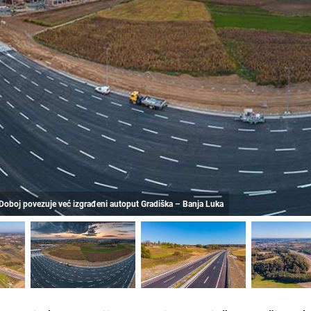
– Doboj povezuje već izgrađeni autoput Gradiška – Banja Luka