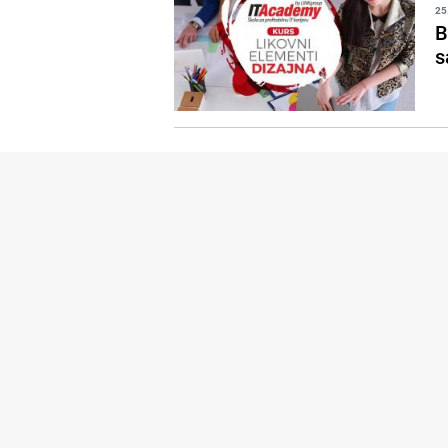
25
B
s