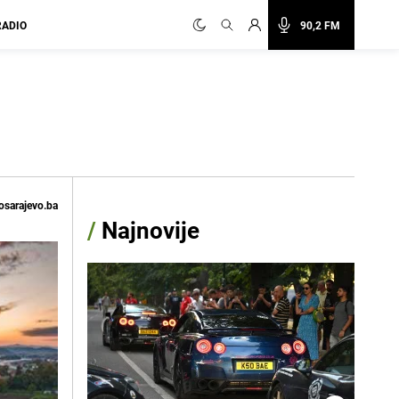
RADIO
90,2 FM
osarajevo.ba
/
Najnovije