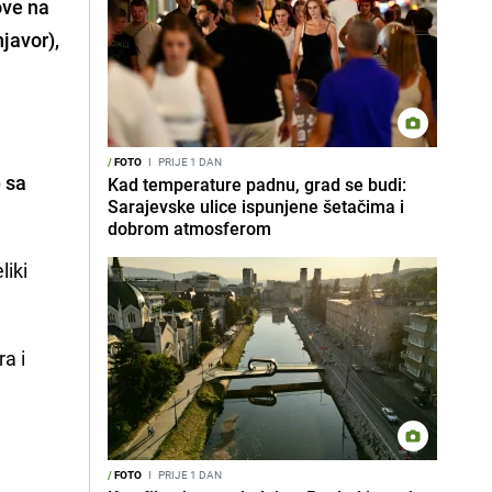
ove na
javor),
/
FOTO
I
PRIJE 1 DAN
 sa
Kad temperature padnu, grad se budi:
Sarajevske ulice ispunjene šetačima i
dobrom atmosferom
liki
a i
/
FOTO
I
PRIJE 1 DAN