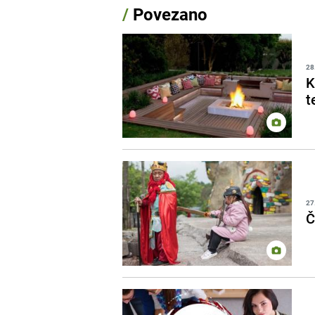
/
Povezano
28
K
t
27
Č