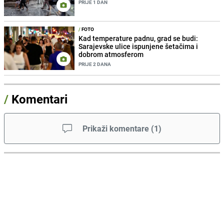
PRIJE 1 DAN
/
FOTO
Kad temperature padnu, grad se budi:
Sarajevske ulice ispunjene šetačima i
dobrom atmosferom
PRIJE 2 DANA
/
Komentari
Prikaži komentare
(
1
)