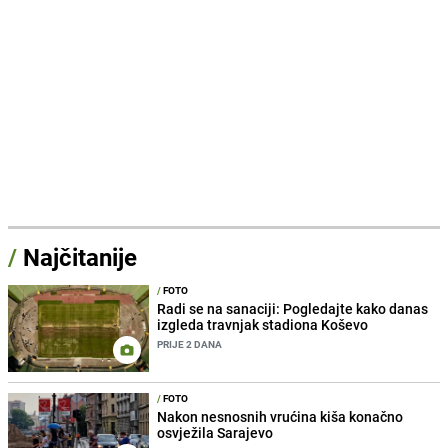
/
Najčitanije
/
FOTO
Radi se na sanaciji: Pogledajte kako danas
izgleda travnjak stadiona Koševo
PRIJE 2 DANA
/
FOTO
Nakon nesnosnih vrućina kiša konačno
osvježila Sarajevo