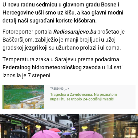
U novu radnu sedmicu u glavnom gradu Bosne i
Hercegovine ušli smo uz kišu, a kao glavni modni
detalj naši sugrađani koriste kišobran.
Fotoreporter portala
Radiosarajevo.ba
prošetao je
Baščaršijom, zabilježio je manji broj ljudi u užoj
gradskoj jezgri koji su užurbano prolazili ulicama.
Temperatura zraka u Sarajevu prema podacima
Federalnog hidrometeorološkog zavoda
u 14 sati
iznosila je 7 stepeni.
TRENDING
Tragedija u Zavidovićima: Na poznatom
kupalištu se utopio 24-godišnji mladić