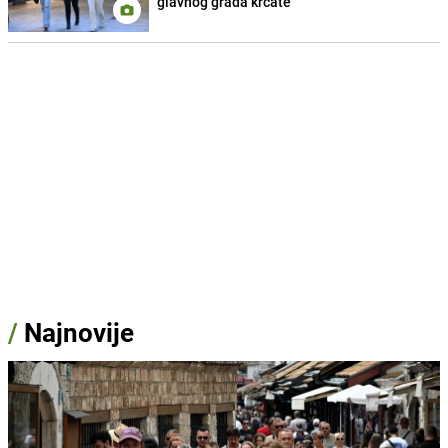
glavnog grada krcate
/
Najnovije