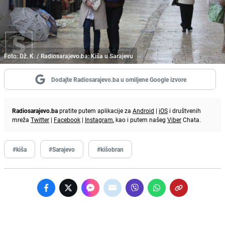
Foto: Dž. K. / Radiosarajevo.ba: Kiša u Sarajevu
Dodajte Radiosarajevo.ba u omiljene Google izvore
Radiosarajevo.ba
pratite putem aplikacije za
Android
|
iOS
i društvenih
mreža
Twitter
|
Facebook
|
Instagram
, kao i putem našeg
Viber
Chata.
#kiša
#Sarajevo
#kišobran