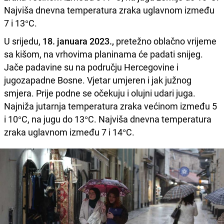
Najviša dnevna temperatura zraka uglavnom između
7 i 13°C.
U srijedu,
18. januara 2023.,
pretežno oblačno vrijeme
sa kišom, na vrhovima planinama će padati snijeg.
Jače padavine su na području Hercegovine i
jugozapadne Bosne. Vjetar umjeren i jak južnog
smjera. Prije podne se očekuju i olujni udari juga.
Najniža jutarnja temperatura zraka većinom između 5
i 10°C, na jugu do 13°C. Najviša dnevna temperatura
zraka uglavnom između 7 i 14°C.