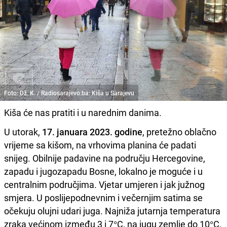
Foto: Dž. K. / Radiosarajevo.ba: Kiša u Sarajevu
Kiša će nas pratiti i u narednim danima.
U utorak,
17. januara 2023. godine
, pretežno oblačno
vrijeme sa kišom, na vrhovima planina će padati
snijeg. Obilnije padavine na području Hercegovine,
zapadu i jugozapadu Bosne, lokalno je moguće i u
centralnim područjima. Vjetar umjeren i jak južnog
smjera. U poslijepodnevnim i večernjim satima se
očekuju olujni udari juga. Najniža jutarnja temperatura
zraka većinom između 3 i 7°C, na jugu zemlje do 10°C.