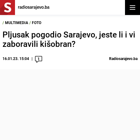
Otvor
/
MULTIMEDIA
/
FOTO
Pljusak pogodio Sarajevo, jeste li i vi
zaboravili kišobran?
16.01.23. 15:04
Radiosarajevo.ba
1