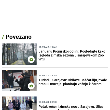
/
Povezano
15.01.23. 15:03
Januar u Pionirskoj dolini: Pogledajte kako
izgleda zimska sezona u sarajevskom Zoo
vrtu
14.01.23. 13:25
Turisti u Sarajevu: Obilaze Baščaršiju, hvale
hranu i muzeje, planiraju vožnju žičarom
13.01.23. 20:50
Petak večer i zimska noć u Sarajevu: Ulice