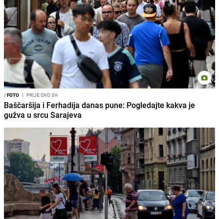
/
FOTO
I
PRIJE OKO 3H
Baščaršija i Ferhadija danas pune: Pogledajte kakva je
gužva u srcu Sarajeva