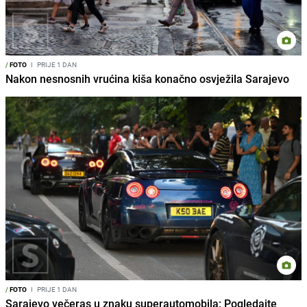
/
FOTO
I
PRIJE 1 DAN
Nakon nesnosnih vrućina kiša konačno osvježila Sarajevo
/
FOTO
I
PRIJE 1 DAN
Sarajevo večeras u znaku superautomobila: Pogledajte