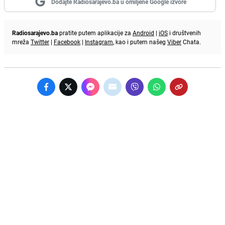
Dodajte Radiosarajevo.ba u omiljene Google izvore
Radiosarajevo.ba
pratite putem aplikacije za
Android
|
iOS
i društvenih
mreža
Twitter
|
Facebook
|
Instagram
, kao i putem našeg
Viber
Chata.