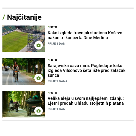
/
Najčitanije
/
FOTO
Kako izgleda travnjak stadiona Koševo
nakon tri koncerta Dine Merlina
PRIJE 1 DAN
/
FOTO
Sarajevska oaza mira: Pogledajte kako
izgleda Vilsonovo šetalište pred zalazak
sunca
PRIJE 2 DANA
/
FOTO
Velika aleja u svom najljepšem izdanju:
Ljetni predah u hladu stoljetnih platana
PRIJE 1 DAN