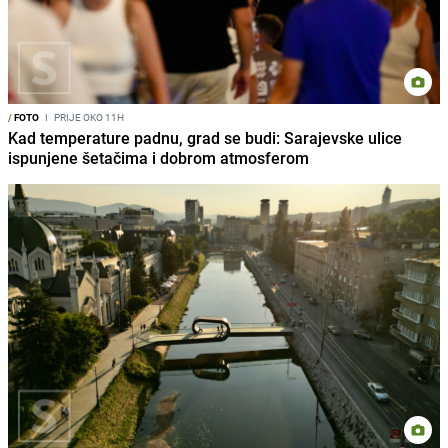
/
FOTO
I
PRIJE OKO 11H
Kad temperature padnu, grad se budi: Sarajevske ulice
ispunjene šetačima i dobrom atmosferom