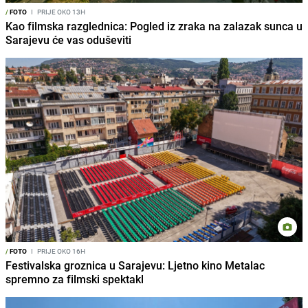
/
FOTO
I
PRIJE OKO 13H
Kao filmska razglednica: Pogled iz zraka na zalazak sunca u
Sarajevu će vas oduševiti
/
FOTO
I
PRIJE OKO 16H
Festivalska groznica u Sarajevu: Ljetno kino Metalac
spremno za filmski spektakl