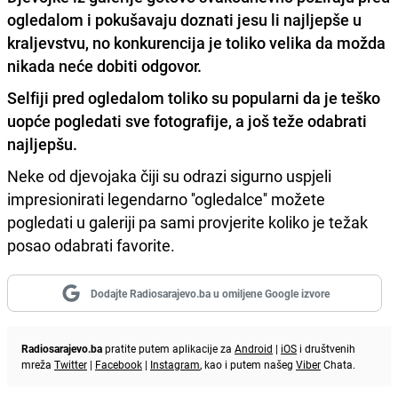
ogledalom i pokušavaju doznati jesu li najljepše u
kraljevstvu, no konkurencija je toliko velika da možda
nikada neće dobiti odgovor.
Selfiji pred ogledalom toliko su popularni da je teško
uopće pogledati sve fotografije, a još teže odabrati
najljepšu.
Neke od djevojaka čiji su odrazi sigurno uspjeli
impresionirati legendarno ''ogledalce'' možete
pogledati u galeriji pa sami provjerite koliko je težak
posao odabrati favorite.
Dodajte Radiosarajevo.ba u omiljene Google izvore
Radiosarajevo.ba
pratite putem aplikacije za
Android
|
iOS
i društvenih
mreža
Twitter
|
Facebook
|
Instagram
, kao i putem našeg
Viber
Chata.