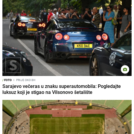
/
FOTO
I
PRIJE OKO 8H
Sarajevo večeras u znaku superautomobila: Pogledajte
luksuz koji je stigao na Vilsonovo šetalište