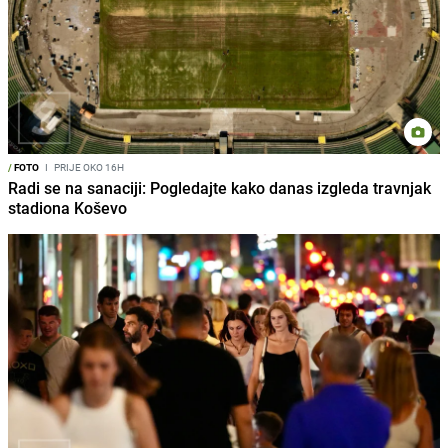
/
FOTO
I
PRIJE OKO 16H
Radi se na sanaciji: Pogledajte kako danas izgleda travnjak
stadiona Koševo