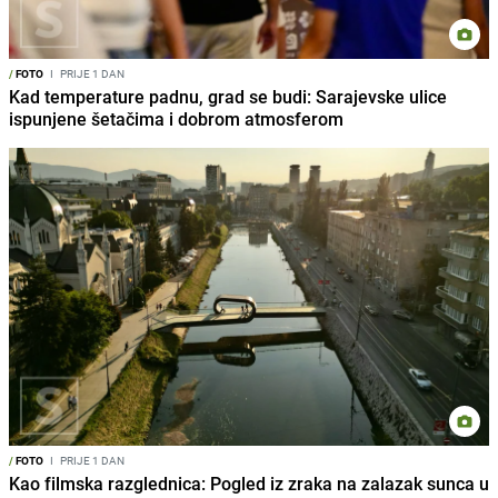
/
FOTO
I
PRIJE 1 DAN
Kad temperature padnu, grad se budi: Sarajevske ulice
ispunjene šetačima i dobrom atmosferom
/
FOTO
I
PRIJE 1 DAN
Kao filmska razglednica: Pogled iz zraka na zalazak sunca u