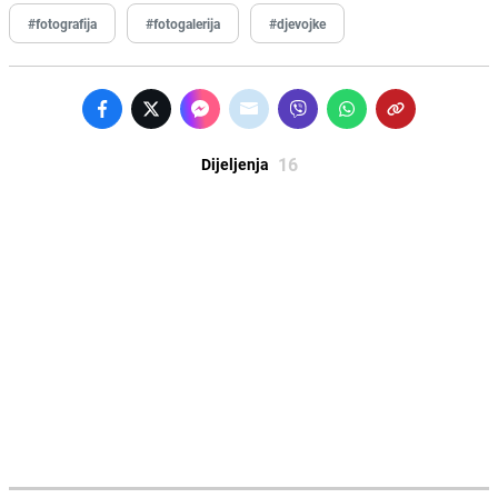
#fotografija
#fotogalerija
#djevojke
16
Dijeljenja