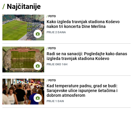
/
Najčitanije
/
FOTO
Kako izgleda travnjak stadiona Koševo
nakon tri koncerta Dine Merlina
PRIJE 2 DANA
/
FOTO
Radi se na sanaciji: Pogledajte kako danas
izgleda travnjak stadiona Koševo
PRIJE OKO 16H
/
FOTO
Kad temperature padnu, grad se budi:
Sarajevske ulice ispunjene šetačima i
dobrom atmosferom
PRIJE 1 DAN