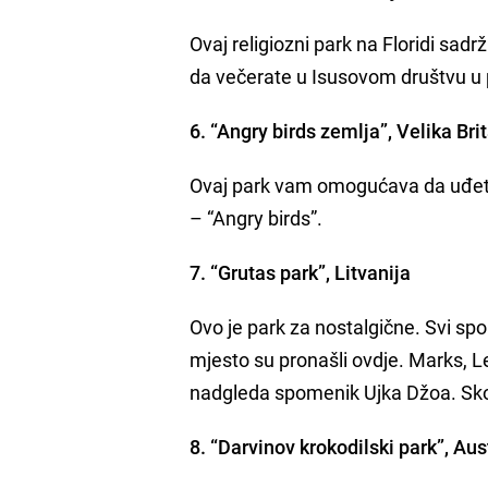
Ovaj religiozni park na Floridi sad
da večerate u Isusovom društvu u p
6. “Angry birds zemlja”, Velika Bri
Ovaj park vam omogućava da uđete 
– “Angry birds”.
7. “Grutas park”, Litvanija
Ovo je park za nostalgične. Svi spo
mjesto su pronašli ovdje. Marks, L
nadgleda spomenik Ujka Džoa. Skoro
8. “Darvinov krokodilski park”, Aus