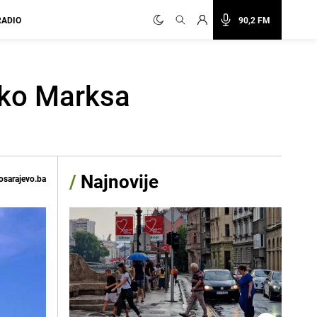
RADIO
90,2 FM
reko Marksa
/
Najnovije
osarajevo.ba