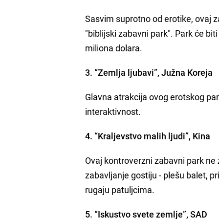
Sasvim suprotno od erotike, ovaj za
"biblijski zabavni park". Park će biti
miliona dolara.
3. “Zemlja ljubavi”, Južna Koreja
Glavna atrakcija ovog erotskog park
interaktivnost.
4. “Kraljevstvo malih ljudi”, Kina
Ovaj kontroverzni zabavni park ne 
zabavljanje gostiju - plešu balet, 
rugaju patuljcima.
5. “Iskustvo svete zemlje”, SAD