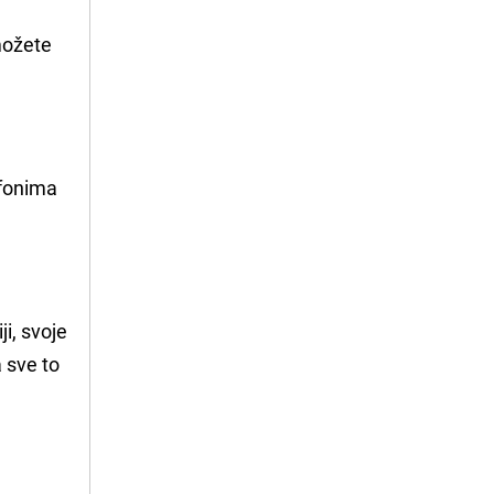
 možete
efonima
i, svoje
 sve to