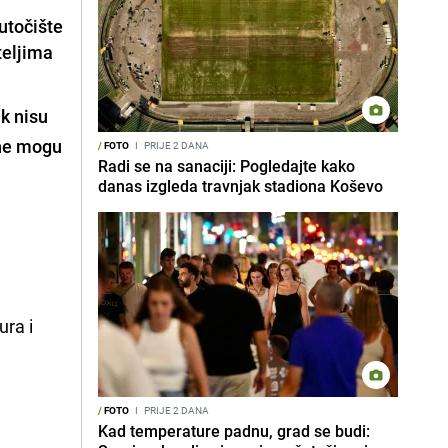
utočište
teljima
ak nisu
 ne mogu
/
FOTO
I
PRIJE 2 DANA
Radi se na sanaciji: Pogledajte kako
danas izgleda travnjak stadiona Koševo
ura i
/
FOTO
I
PRIJE 2 DANA
Kad temperature padnu, grad se budi: