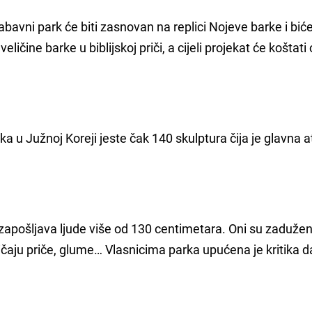
bavni park će biti zasnovan na replici Nojeve barke i bić
 veličine barke u biblijskoj priči, a cijeli projekat će koštati
a u Južnoj Koreji jeste čak 140 skulptura čija je glavna a
zapošljava ljude više od 130 centimetara. Oni su zadužen
pričaju priče, glume… Vlasnicima parka upućena je kritika d