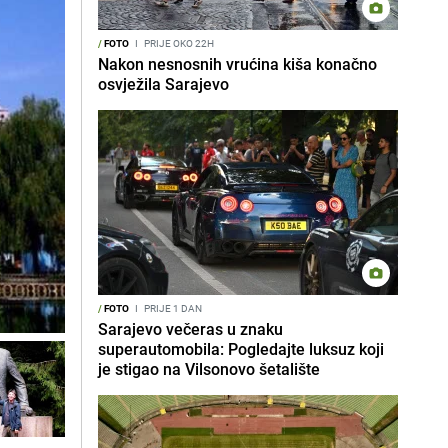
/
FOTO
I
PRIJE OKO 22H
Nakon nesnosnih vrućina kiša konačno
osvježila Sarajevo
/
FOTO
I
PRIJE 1 DAN
Sarajevo večeras u znaku
superautomobila: Pogledajte luksuz koji
je stigao na Vilsonovo šetalište