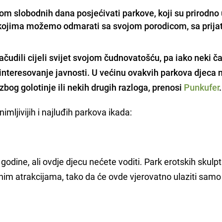
m slobodnih dana posjećivati parkove, koji su prirodno 
kojima možemo odmarati sa svojom porodicom, sa prija
začudili cijeli svijet svojom čudnovatošć
u, pa iako neki č
o interesovanje javnosti. U većinu ovakvih parkova djeca
 zbog golotinje ili nekih drugih razloga, prenosi
Punkufer
.
mljivijih i najluđih parkova ikada:
e godine, ali ovdje djecu nećete voditi. Park erotskih skulpt
nim atrakcijama, tako da će ovde vjerovatno ulaziti samo