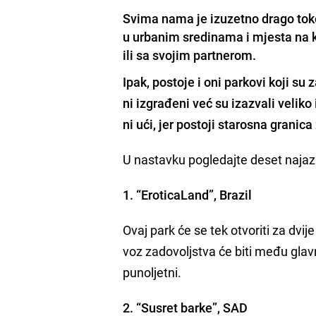
Svima nama je izuzetno drago toko
u urbanim sredinama i mjesta na 
ili sa svojim partnerom.
Ipak,
postoje i oni parkovi koji su 
ni izgrađeni već su izazvali velik
ni ući, jer postoji starosna granica
U nastavku pogledajte deset najazni
1. “EroticaLand”, Brazil
Ovaj park će se tek otvoriti za dvij
voz zadovoljstva će biti među glav
punoljetni.
2. “Susret barke”, SAD