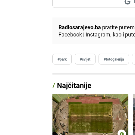
Radiosarajevo.ba
pratite putem 
Facebook
|
Instagram
, kao i p
#park
#svijet
#fotogalerija
/
Najčitanije