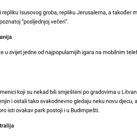
rži repliku Isusovog groba, repliku Jerusalema, a također
oznatoj “posljednjoj večeri”.
tanija
u svijet jedne od najpopularnijih igara na mobilnim tel
menici koji su nekad bili smješteni po gradovima u Litvanij
enjin i ostali tako svakodnevno gledaju neku novu djecu, a
 isti ovakav park postoji i u Budimpešti.
tralija