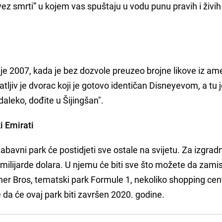
vez smrti” u kojem vas spuštaju u vodu punu pravih i živih
je 2007, kada je bez dozvole preuzeo brojne likove iz ame
tljiv je dvorac koji je gotovo identičan Disneyevom, a tu j
daleko, dođite u Šijingšan".
i Emirati
zabavni park će postidjeti sve ostale na svijetu. Za izgrad
milijarde dolara. U njemu će biti sve što možete da zamisl
rner Bros, tematski park Formule 1, nekoliko shopping cen
da će ovaj park biti završen 2020. godine.