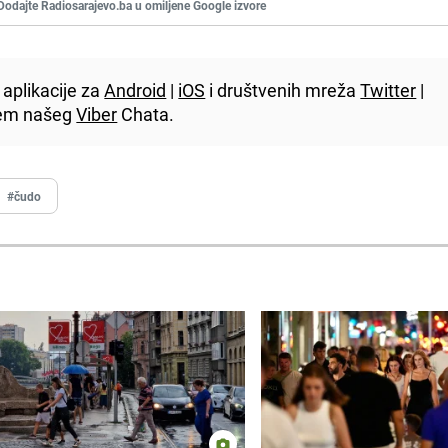
Dodajte Radiosarajevo.ba u omiljene Google izvore
aplikacije za
Android
|
iOS
i društvenih mreža
Twitter
|
utem našeg
Viber
Chata.
#čudo