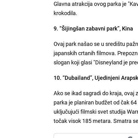
Glavna atrakcija ovog parka je "Ka
krokodila.
9. “Šijingšan zabavni park”, Kina
Ovaj park našao se u središtu pažn
japanskih crtanih filmova. Prepozna
slogan koji glasi "Disneyland je pre
10. “Dubailand”, Ujedinjeni Arapsk
Ako se ikad sagradi do kraja, ovaj 
parka je planiran budžet od čak 64 
uključujući filmski svet studija Wa
točak visok 185 metara. Smatra se 