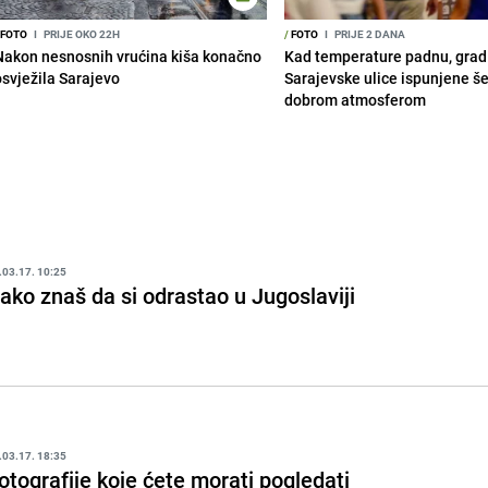
FOTO
I
PRIJE OKO 22H
/
FOTO
I
PRIJE 2 DANA
Nakon nesnosnih vrućina kiša konačno
Kad temperature padnu, grad 
osvježila Sarajevo
Sarajevske ulice ispunjene š
dobrom atmosferom
.03.17. 10:25
ako znaš da si odrastao u Jugoslaviji
.03.17. 18:35
otografije koje ćete morati pogledati