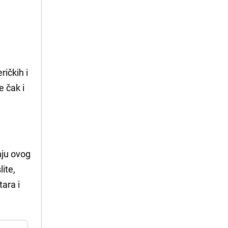
ričkih i
e čak i
nju ovog
ite,
tara i