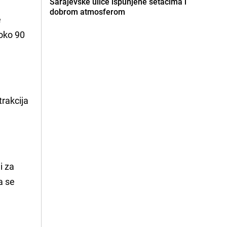
Sarajevske ulice ispunjene šetačima i
dobrom atmosferom
e
 oko 90
trakcija
i za
a se