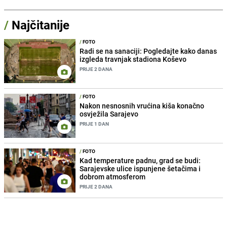
/
Najčitanije
/
FOTO
Radi se na sanaciji: Pogledajte kako danas
izgleda travnjak stadiona Koševo
PRIJE 2 DANA
/
FOTO
Nakon nesnosnih vrućina kiša konačno
osvježila Sarajevo
PRIJE 1 DAN
/
FOTO
Kad temperature padnu, grad se budi:
Sarajevske ulice ispunjene šetačima i
dobrom atmosferom
PRIJE 2 DANA