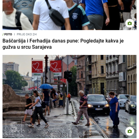
/
FOTO
I
PRIJE OKO 2H
Baščaršija i Ferhadija danas pune: Pogledajte kakva je
gužva u srcu Sarajeva