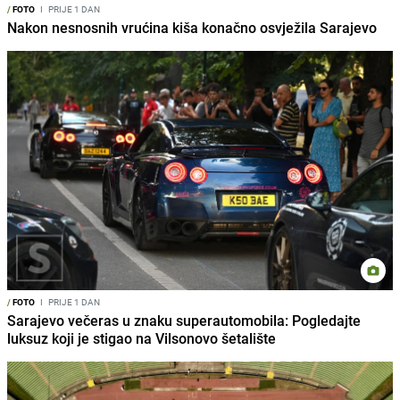
/
FOTO
I
PRIJE 1 DAN
Nakon nesnosnih vrućina kiša konačno osvježila Sarajevo
/
FOTO
I
PRIJE 1 DAN
Sarajevo večeras u znaku superautomobila: Pogledajte
luksuz koji je stigao na Vilsonovo šetalište