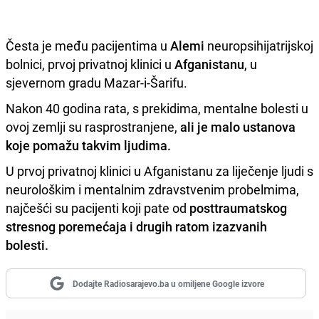
Česta je među pacijentima u
Alemi
neuropsihijatrijskoj
bolnici, prvoj privatnoj klinici u
Afganistanu
, u
sjevernom gradu Mazar-i-Šarifu.
Nakon 40 godina rata, s prekidima, mentalne bolesti u
ovoj zemlji su rasprostranjene,
ali je malo ustanova
koje pomažu takvim ljudima.
U prvoj privatnoj klinici u Afganistanu za liječenje ljudi s
neurološkim i mentalnim zdravstvenim probelmima,
najčešći su pacijenti koji pate od
posttraumatskog
stresnog poremećaja i drugih ratom izazvanih
bolesti.
Dodajte Radiosarajevo.ba u omiljene Google izvore