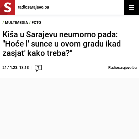
Otvor
/
MULTIMEDIA
/
FOTO
Kiša u Sarajevu neumorno pada:
"Hoće l' sunce u ovom gradu ikad
zasjat' kako treba?"
21.11.23. 13:13
Radiosarajevo.ba
7