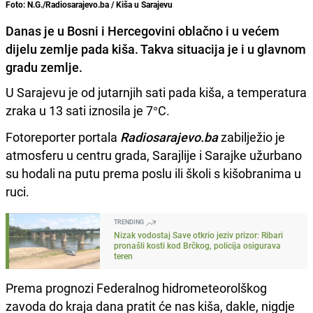
Foto: N.G./Radiosarajevo.ba / Kiša u Sarajevu
Danas je u Bosni i Hercegovini oblačno i u većem
dijelu zemlje pada kiša. Takva situacija je i u glavnom
gradu zemlje.
U Sarajevu je od jutarnjih sati pada kiša, a temperatura
zraka u 13 sati iznosila je 7°C.
Fotoreporter portala
Radiosarajevo.ba
zabilježio je
atmosferu u centru grada, Sarajlije i Sarajke užurbano
su hodali na putu prema poslu ili školi s kišobranima u
ruci.
TRENDING
Nizak vodostaj Save otkrio jeziv prizor: Ribari
pronašli kosti kod Brčkog, policija osigurava
teren
Prema prognozi Federalnog hidrometeorolškog
zavoda do kraja dana pratit će nas kiša, dakle, nigdje