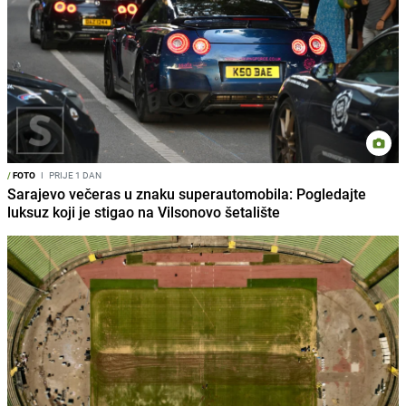
/
FOTO
I
PRIJE 1 DAN
Sarajevo večeras u znaku superautomobila: Pogledajte
luksuz koji je stigao na Vilsonovo šetalište