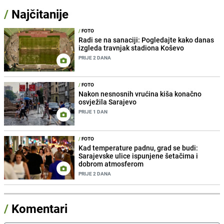
/
Najčitanije
/
FOTO
Radi se na sanaciji: Pogledajte kako danas
izgleda travnjak stadiona Koševo
PRIJE 2 DANA
/
FOTO
Nakon nesnosnih vrućina kiša konačno
osvježila Sarajevo
PRIJE 1 DAN
/
FOTO
Kad temperature padnu, grad se budi:
Sarajevske ulice ispunjene šetačima i
dobrom atmosferom
PRIJE 2 DANA
/
Komentari