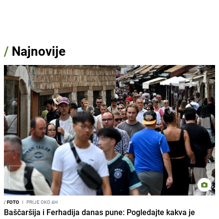
/
Najnovije
/
FOTO
I
PRIJE OKO 4H
Baščaršija i Ferhadija danas pune: Pogledajte kakva je