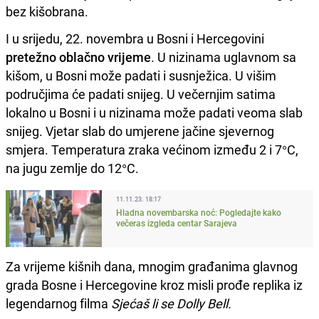
bez kišobrana.
I u srijedu, 22. novembra u Bosni i Hercegovini
pretežno oblačno vrijeme
. U nizinama uglavnom sa
kišom, u Bosni može padati i susnježica. U višim
područjima će padati snijeg. U večernjim satima
lokalno u Bosni i u nizinama može padati veoma slab
snijeg. Vjetar slab do umjerene jačine sjevernog
smjera. Temperatura zraka većinom između 2 i 7°C,
na jugu zemlje do 12°C.
11.11.23. 18:17
Hladna novembarska noć: Pogledajte kako
večeras izgleda centar Sarajeva
Za vrijeme kišnih dana, mnogim građanima glavnog
grada Bosne i Hercegovine kroz misli prođe replika iz
legendarnog filma
Sjećaš li se Dolly Bell.