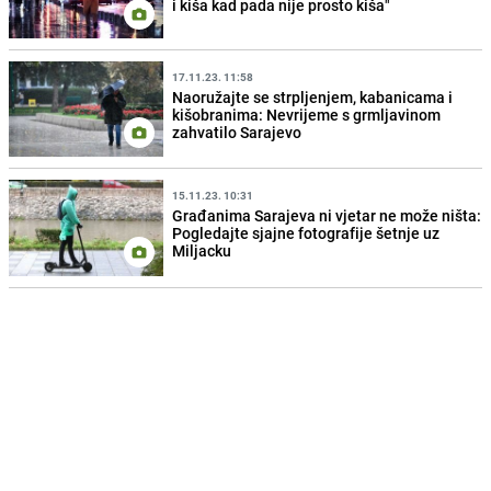
i kiša kad pada nije prosto kiša"
17.11.23. 11:58
Naoružajte se strpljenjem, kabanicama i
kišobranima: Nevrijeme s grmljavinom
zahvatilo Sarajevo
15.11.23. 10:31
Građanima Sarajeva ni vjetar ne može ništa:
Pogledajte sjajne fotografije šetnje uz
Miljacku