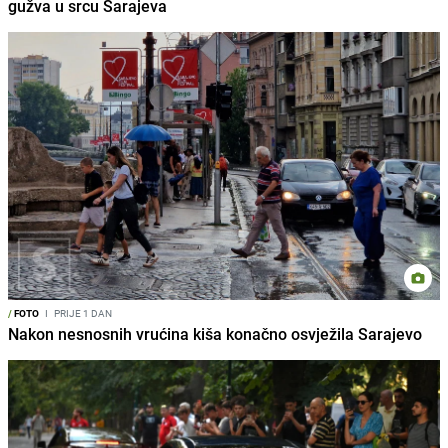
gužva u srcu Sarajeva
/
FOTO
I
PRIJE 1 DAN
Nakon nesnosnih vrućina kiša konačno osvježila Sarajevo