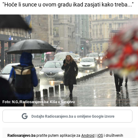
"Hoće li sunce u ovom gradu ikad zasjati kako treba..."
Foto: N.G./Radiosarajevo.ba: Kiša u Sarajevu
Dodajte Radiosarajevo.ba u omiljene Google izvore
Radiosarajevo.ba
pratite putem aplikacije za
Android
|
iOS
i društvenih