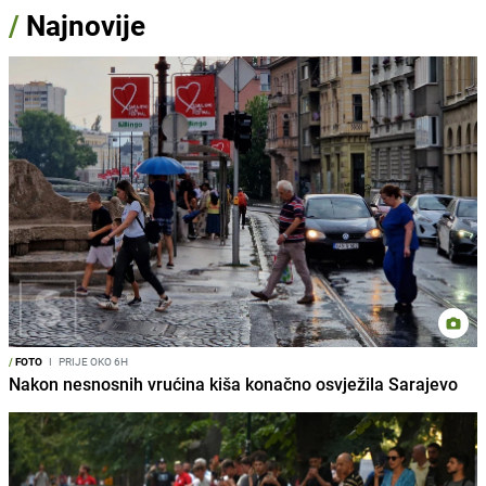
/
Najnovije
/
FOTO
I
PRIJE OKO 6H
Nakon nesnosnih vrućina kiša konačno osvježila Sarajevo