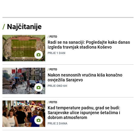
/
Najčitanije
/
FOTO
Radi se na sanaciji: Pogledajte kako danas
izgleda travnjak stadiona Koševo
PRIJE 1 DAN
/
FOTO
Nakon nesnosnih vrućina kiša konačno
osvježila Sarajevo
PRIJE OKO 6H
/
FOTO
Kad temperature padnu, grad se budi:
Sarajevske ulice ispunjene šetačima i
dobrom atmosferom
PRIJE 2 DANA