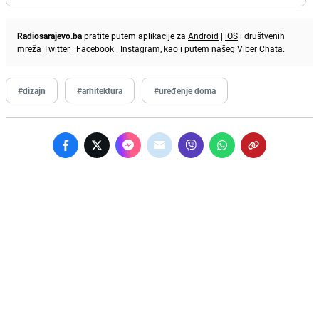
Radiosarajevo.ba
pratite putem aplikacije za
Android
|
iOS
i društvenih
mreža
Twitter
|
Facebook
|
Instagram
, kao i putem našeg
Viber
Chata.
#dizajn
#arhitektura
#uređenje doma