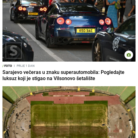
/
FOTO
I
PRIJE 1 DAN
Sarajevo večeras u znaku superautomobila: Pogledajte
luksuz koji je stigao na Vilsonovo šetalište