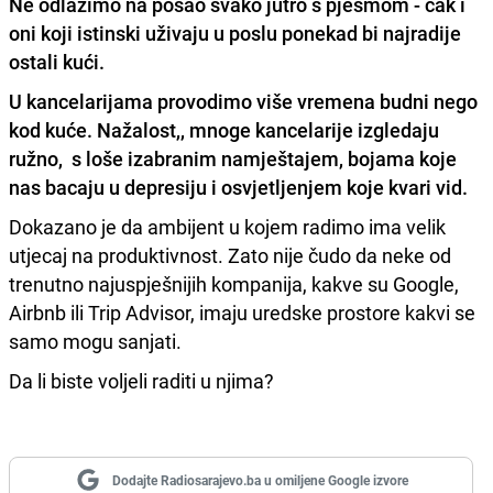
Ne odlazimo na posao svako jutro s pjesmom - čak i
oni koji istinski uživaju u poslu ponekad bi najradije
ostali kući.
U kancelarijama provodimo više vremena budni nego
kod kuće. Nažalost,, mnoge kancelarije izgledaju
ružno, s loše izabranim namještajem, bojama koje
nas bacaju u depresiju i osvjetljenjem koje kvari vid.
Dokazano je da ambijent u kojem radimo ima velik
utjecaj na produktivnost. Zato nije čudo da neke od
trenutno najuspješnijih kompanija, kakve su Google,
Airbnb ili Trip Advisor, imaju uredske prostore kakvi se
samo mogu sanjati.
Da li biste voljeli raditi u njima?
Dodajte Radiosarajevo.ba u omiljene Google izvore