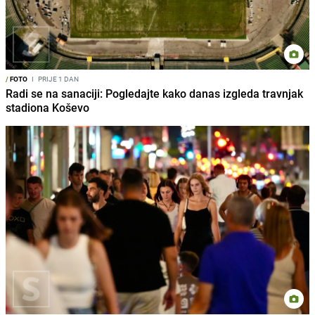
/
FOTO
I
PRIJE 1 DAN
Radi se na sanaciji: Pogledajte kako danas izgleda travnjak
stadiona Koševo