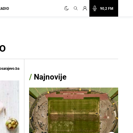
RADIO
90,2 FM
vo
osarajevo.ba
/
Najnovije