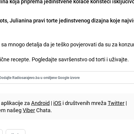
lina koja priprema jedinstvene kolače koristeći isključivo
ots
, Julianina pravi torte jedinstvenog dizajna koje najvi
 i sa mnogo detalja da je teško povjerovati da su za konz
dlične recepte. Pogledajte savršenstvo od torti i uživajte.
Dodajte Radiosarajevo.ba u omiljene Google izvore
aplikacije za
Android
|
iOS
i društvenih mreža
Twitter
|
utem našeg
Viber
Chata.