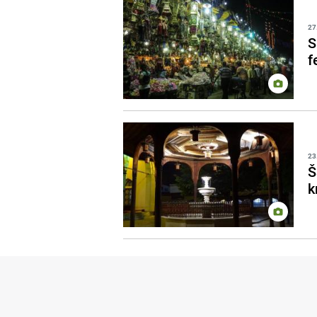
27
S
f
23
Š
k