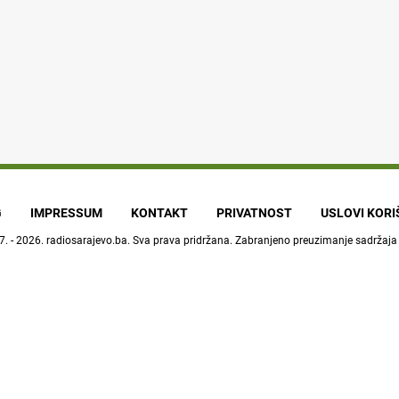
G
IMPRESSUM
KONTAKT
PRIVATNOST
USLOVI KOR
7. - 2026.
radiosarajevo.ba
. Sva prava pridržana. Zabranjeno preuzimanje sadržaja