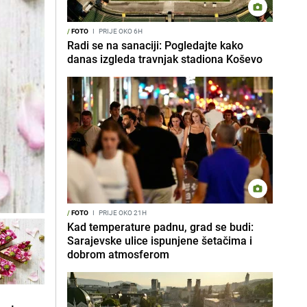
/
FOTO
I
PRIJE OKO 6H
Radi se na sanaciji: Pogledajte kako
danas izgleda travnjak stadiona Koševo
/
FOTO
I
PRIJE OKO 21H
Kad temperature padnu, grad se budi:
Sarajevske ulice ispunjene šetačima i
dobrom atmosferom