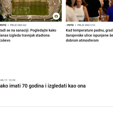
FOTO
I
PRIJE OKO 6H
/
FOTO
I
PRIJE OKO 21H
Radi se na sanaciji: Pogledajte kako
Kad temperature padnu, grad 
danas izgleda travnjak stadiona
Sarajevske ulice ispunjene š
Koševo
dobrom atmosferom
.06.17. 12:24
ako imati 70 godina i izgledati kao ona