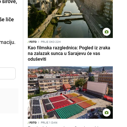
 sirove,
še liče
umaciju.
/
FOTO
I
PRIJE OKO 22H
Kao filmska razglednica: Pogled iz zraka
na zalazak sunca u Sarajevu će vas
oduševiti
/
FOTO
I
PRIJE 1 DAN