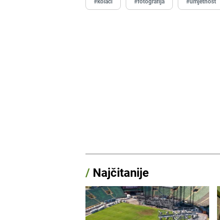
#kolači
#fotografija
#umjetnost
/
Najčitanije