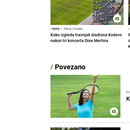
/
FOTO
I
PRIJE 2 DANA
/
Kako izgleda travnjak stadiona Koševo
nakon tri koncerta Dine Merlina
/
Povezano
02
K