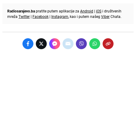
Radiosarajevo.ba
pratite putem aplikacije za
Android
|
iOS
i društvenih
mreža
Twitter
|
Facebook
|
Instagram
, kao i putem našeg
Viber
Chata.