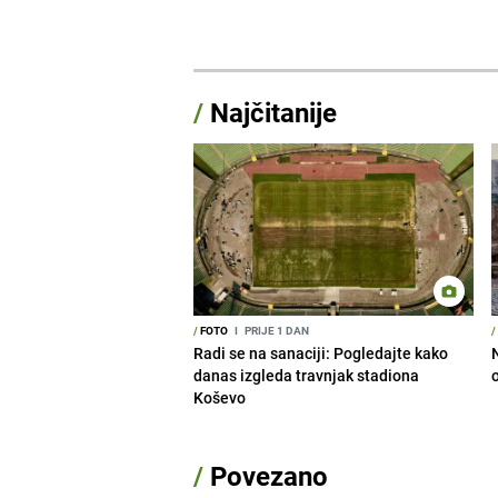
/
Najčitanije
/
FOTO
I
PRIJE 1 DAN
/
Radi se na sanaciji: Pogledajte kako
danas izgleda travnjak stadiona
Koševo
/
Povezano