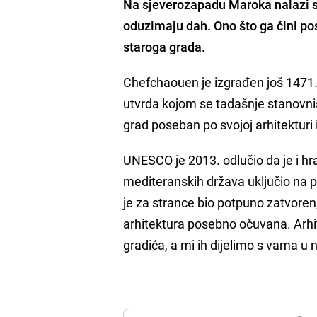
Na sjeverozapadu Maroka nalazi se
oduzimaju dah. Ono što ga čini pos
staroga grada.
Chefchaouen je izgrađen još 1471.
utvrda kojom se tadašnje stanovniš
grad poseban po svojoj arhitekturi
UNESCO je 2013. odlučio da je i hra
mediteranskih država uključio na p
je za strance bio potpuno zatvoren,
arhitektura posebno očuvana. Arhit
gradića, a mi ih dijelimo s vama u n