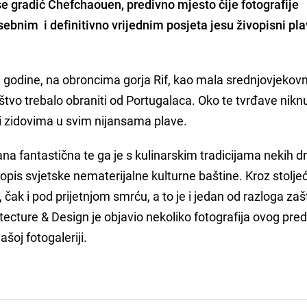
 gradić Chefchaouen, predivno mjesto čije fotografije
ebnim i definitivno vrijednim posjeta jesu živopisni pla
 godine, na obroncima gorja Rif, kao mala srednjovjekov
tvo trebalo obraniti od Portugalaca. Oko te tvrđave nikn
 i zidovima u svim nijansama plave.
na fantastična te ga je s kulinarskim tradicijama nekih d
opis svjetske nematerijalne kulturne baštine. Kroz stolje
 čak i pod prijetnjom smrću, a to je i jedan od razloga zaš
ecture & Design je objavio nekoliko fotografija ovog pre
ašoj fotogaleriji.