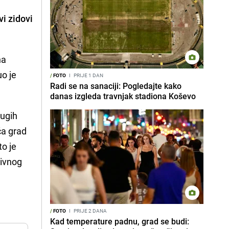
vi zidovi
na
uo je
/
FOTO
I
PRIJE 1 DAN
Radi se na sanaciji: Pogledajte kako
danas izgleda travnjak stadiona Koševo
rugih
ća grad
to je
divnog
/
FOTO
I
PRIJE 2 DANA
Kad temperature padnu, grad se budi: