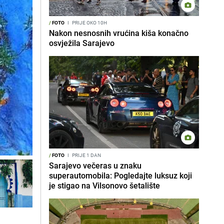
/
FOTO
I
PRIJE OKO 10H
Nakon nesnosnih vrućina kiša konačno
osvježila Sarajevo
/
FOTO
I
PRIJE 1 DAN
Sarajevo večeras u znaku
superautomobila: Pogledajte luksuz koji
je stigao na Vilsonovo šetalište