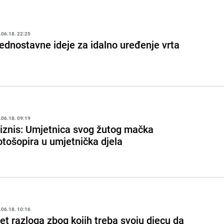
.06.18. 22:25
ednostavne ideje za idalno uređenje vrta
.06.18. 09:19
iznis: Umjetnica svog žutog mačka
otošopira u umjetnička djela
.06.18. 10:16
et razloga zbog kojih treba svoju djecu da