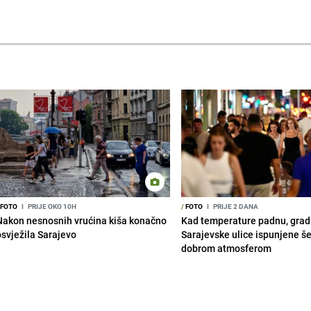
FOTO
I
PRIJE OKO 10H
/
FOTO
I
PRIJE 2 DANA
Nakon nesnosnih vrućina kiša konačno
Kad temperature padnu, grad 
osvježila Sarajevo
Sarajevske ulice ispunjene š
dobrom atmosferom