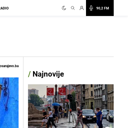
RADIO
90,2 FM
osarajevo.ba
/
Najnovije