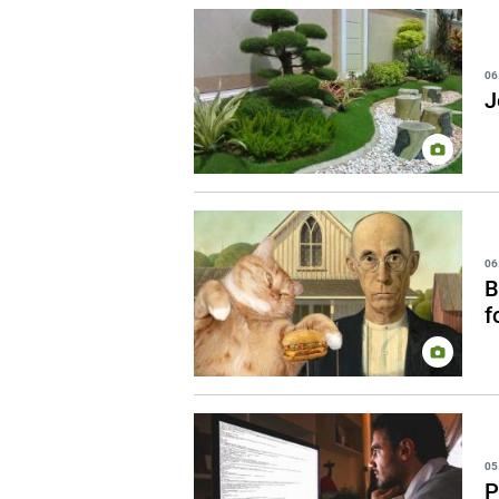
06
J
06
B
f
05
P