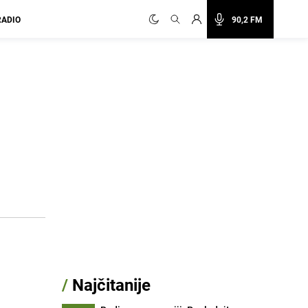
RADIO
90,2 FM
/
Najčitanije