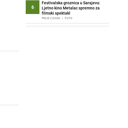
Festivalska groznica u Sarajevu:
6
Ljetno kino Metalac spremno za
filmski spektakl
PRIJE 2 DANA
|
FOTO
Počele pripreme za SFF: U toku
7
postavljanje podloge i nadstrešnice
ispred pozorišta u Sarajevu
PRIJE 2 DANA
|
FOTO