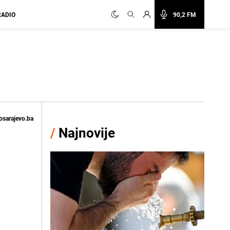
RADIO
90,2 FM
osarajevo.ba
/
Najnovije