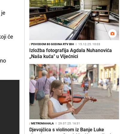
 je
oji će
/
POVODOM 80 GODINA RTV BIH
I
15.12.25. 10:03
Izložba fotografija Agdala Nuhanovića
„Naša kuća" u Vijećnici
bno
/
METROMAHALA
I
29.07.25. 16:31
Djevojčica s violinom iz Banje Luke