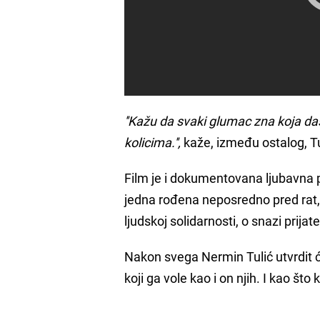
''Kažu da svaki glumac zna koja dask
kolicima.'',
kaže, između ostalog, Tul
Film je i dokumentovana ljubavna pr
jedna rođena neposredno pred rat, d
ljudskoj solidarnosti, o snazi prija
Nakon svega Nermin Tulić utvrdit će
koji ga vole kao i on njih. I kao što