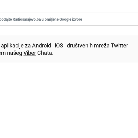
Dodajte Radiosarajevo.ba u omiljene Google izvore
aplikacije za
Android
|
iOS
i društvenih mreža
Twitter
|
utem našeg
Viber
Chata.