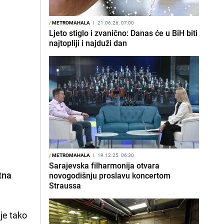
/
METROMAHALA
I
21.06.26. 07:00
Ljeto stiglo i zvanično: Danas će u BiH biti
najtopliji i najduži dan
/
METROMAHALA
I
19.12.25. 06:30
Sarajevska filharmonija otvara
tna
novogodišnju proslavu koncertom
Straussa
je tako