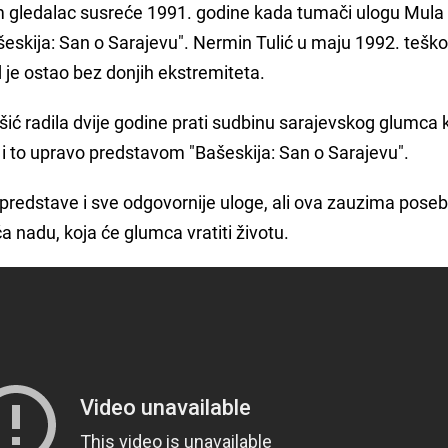
gledalac susreće 1991. godine kada tumači ulogu Mula
eskija: San o Sarajevu". Nermin Tulić u maju 1992. teško
je ostao bez donjih ekstremiteta.
 radila dvije godine prati sudbinu sarajevskog glumca k
 i to upravo predstavom "Bašeskija: San o Sarajevu".
 predstave i sve odgovornije uloge, ali ova zauzima pose
ća nadu, koja će glumca vratiti životu.