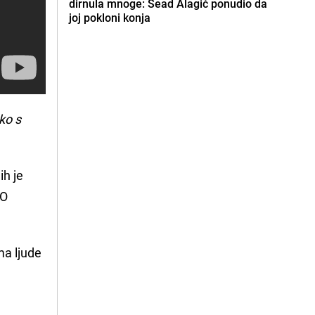
dirnula mnoge: Sead Alagić ponudio da
joj pokloni konja
ko s
ih je
 O
ma ljude