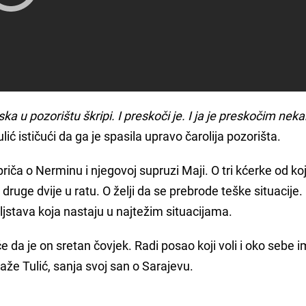
a u pozorištu škripi. I preskoči je. I ja je preskočim neka
ić ističući da ga je spasila upravo čarolija pozorišta.
iča o Nerminu i njegovoj supruzi Maji. O tri kćerke od koj
ruge dvije u ratu. O želji da se prebrode teške situacije.
teljstava koja nastaju u najtežim situacijama.
 da je on sretan čovjek. Radi posao koji voli i oko sebe i
 kaže Tulić, sanja svoj san o Sarajevu.