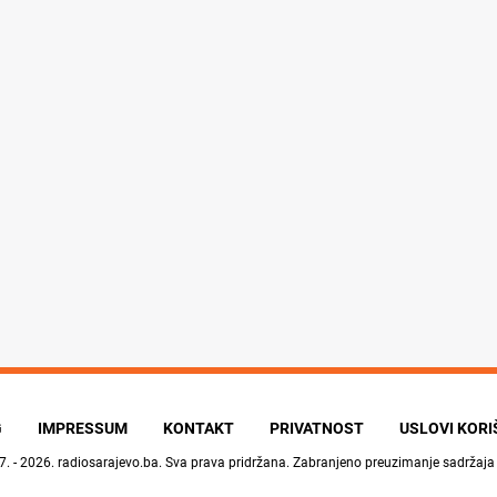
G
IMPRESSUM
KONTAKT
PRIVATNOST
USLOVI KOR
7. - 2026.
radiosarajevo.ba
. Sva prava pridržana. Zabranjeno preuzimanje sadržaja