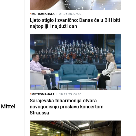
/
METROMAHALA
I
21.06.26. 07:00
Ljeto stiglo i zvanično: Danas će u BiH biti
najtopliji i najduži dan
/
METROMAHALA
I
19.12.25. 06:30
Sarajevska filharmonija otvara
 Mittel
novogodišnju proslavu koncertom
Straussa