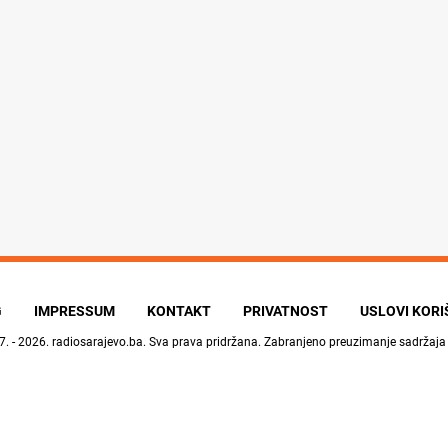
G
IMPRESSUM
KONTAKT
PRIVATNOST
USLOVI KOR
7. - 2026.
radiosarajevo.ba
. Sva prava pridržana. Zabranjeno preuzimanje sadržaja