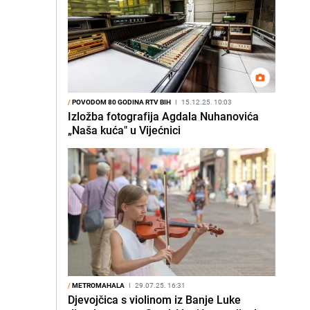
/
POVODOM 80 GODINA RTV BIH
I
15.12.25. 10:03
Izložba fotografija Agdala Nuhanovića
„Naša kuća" u Vijećnici
/
METROMAHALA
I
29.07.25. 16:31
Djevojčica s violinom iz Banje Luke