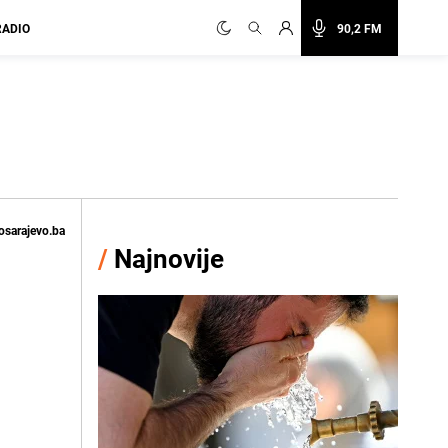
RADIO
90,2 FM
osarajevo.ba
/
Najnovije