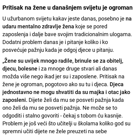
Pritisak na žene u današnjem svijetu je ogroman
U užurbanom svijetu kakav jeste danas, posebno je
na
udaru mentalno zdravlje žena
koje se pored
zaposlenja i dalje bave svojim tradicionalnim ulogama.
Dodatni problem danas je i pitanje koliko i ko
posvećuje pažnju kada je odgoj djece u pitanju.
„
Žene su uvijek mnogo radile, brinule se za obitelj,
djecu, bolesne
i za mnoge druge stvari ali danas
možda više nego ikad jer su i zaposlene. Pritisak na
žene je ogroman, pogotovo ako su tu i djeca.
Djeca
jednostavno ne mogu shvatiti da su majka i otac jako
zaposleni.
Dijete želi da mu se posveti pažnja kada
ono želi da mu se posveti pažnja. Ne može se to
odgoditi i stalno govoriti - čekaj s tobom ću kasnije.
Problem je još veći što učitelji u školama koliko god su
spremni učiti dijete ne žele preuzeti na sebe