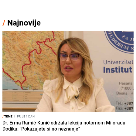
/
Najnovije
/
TEME
I
PRIJE 1 DAN
Dr. Erma Ramić-Kunić održala lekciju notornom Miloradu
Dodiku: "Pokazujete silno neznanje"