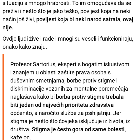
situaciju s mnogo hrabrosti. To im omogućava da se
preživi i nešto što je jako teško, povijest koja na neki
način još živi,
povijest koja bi neki narod satrala, ovaj
nije.
Ovdje ljudi žive i rade i mnogi su veseli i funkcioniraju,
onako kako znaju.
Profesor Sartorius, ekspert s bogatim iskustvom 
i znanjem u oblasti zaštite prava osoba s 
duševnim smetnjama, borbe protiv stigme i 
diskriminacije vezanih za mentalne poremećaja 
naglašava kako bi 
borba protiv stigme trebala 
biti jedan od najvećih prioriteta zdravstva
općenito, a naročito službe za psihijatriju. Jer 
stigma je nešto što čovjeka isključuje iz života, iz 
društva. 
Stigma je često gora od same bolesti
, 
kaže on.