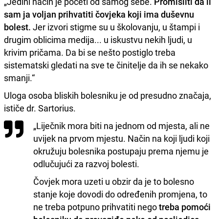
„Jedini način je početi od samog sebe.
Promisliti da li
sam ja voljan prihvatiti čovjeka koji ima duševnu
bolest.
Jer izvori stigme su u školovanju, u štampi i
drugim oblicima medija... u iskustvu nekih ljudi, u
krivim pričama. Da bi se nešto postiglo treba
sistematski gledati na sve te činitelje da ih se nekako
smanji.“
Uloga osoba bliskih bolesniku je od presudno značaja,
ističe dr. Sartorius.
„Liječnik mora biti na jednom od mjesta, ali ne
uvijek na prvom mjestu. Način na koji ljudi koji
okružuju bolesnika postupaju prema njemu je
odlučujući za razvoj bolesti.
Čovjek mora uzeti u obzir da je to bolesno
stanje koje dovodi do određenih promjena, to
ne treba potpuno prihvatiti nego
treba pomoći