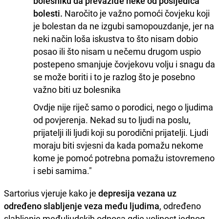
bolesniku da prevaziđe neke od posljedica
bolesti.
Naročito je važno pomoći čovjeku koji
je bolestan da ne izgubi samopouzdanje, jer na
neki način loša iskustva to što nisam dobio
posao ili što nisam u nečemu drugom uspio
postepeno smanjuje čovjekovu volju i snagu da
se može boriti i to je razlog što je posebno
važno biti uz bolesnika
Ovdje nije riječ samo o porodici, nego o ljudima
od povjerenja. Nekad su to ljudi na poslu,
prijatelji ili ljudi koji su porodični prijatelji. Ljudi
moraju biti svjesni da kada pomažu nekome
kome je pomoć potrebna pomažu istovremeno
i sebi samima."
Sartorius vjeruje kako je
depresija vezana uz
određeno slabljenje veza među ljudima
, određeno
slabljenje međuljudskih odnosa gdje voljnost jednog