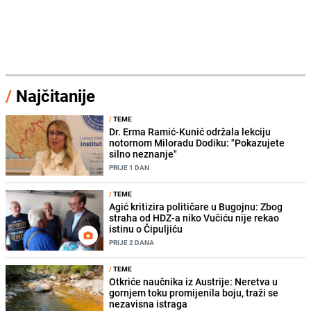
/
Najčitanije
/
TEME
Dr. Erma Ramić-Kunić održala lekciju
notornom Miloradu Dodiku: "Pokazujete
silno neznanje"
PRIJE 1 DAN
/
TEME
Agić kritizira političare u Bugojnu: Zbog
straha od HDZ-a niko Vučiću nije rekao
istinu o Čipuljiću
PRIJE 2 DANA
/
TEME
Otkriće naučnika iz Austrije: Neretva u
gornjem toku promijenila boju, traži se
nezavisna istraga