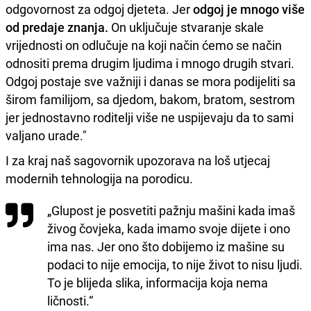
odgovornost za odgoj djeteta. Jer
odgoj je mnogo više
od predaje znanja.
On uključuje stvaranje skale
vrijednosti on odlučuje na koji način ćemo se način
odnositi prema drugim ljudima i mnogo drugih stvari.
Odgoj postaje sve važniji i danas se mora podijeliti sa
širom familijom, sa djedom, bakom, bratom, sestrom
jer jednostavno roditelji više ne uspijevaju da to sami
valjano urade."
I za kraj naš sagovornik upozorava na loš utjecaj
modernih tehnologija na porodicu.
„Glupost je posvetiti pažnju mašini kada imaš
živog čovjeka, kada imamo svoje dijete i ono
ima nas. Jer ono što dobijemo iz mašine su
podaci to nije emocija, to nije život to nisu ljudi.
To je blijeda slika, informacija koja nema
ličnosti.“