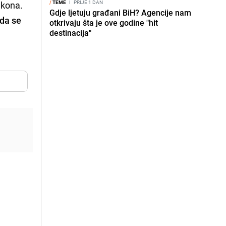
/
TEME
I
PRIJE 1 DAN
akona.
Gdje ljetuju građani BiH? Agencije nam
da se
otkrivaju šta je ove godine "hit
destinacija"