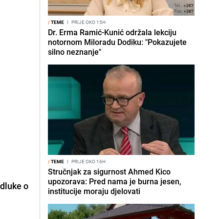
/
TEME
I
PRIJE OKO 15H
Dr. Erma Ramić-Kunić održala lekciju
notornom Miloradu Dodiku: "Pokazujete
silno neznanje"
/
TEME
I
PRIJE OKO 16H
Stručnjak za sigurnost Ahmed Kico
upozorava: Pred nama je burna jesen,
odluke o
institucije moraju djelovati