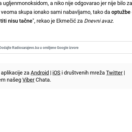
a ugljenmonoksidom, a niko nije odgovarao jer nije bilo z
e veoma skupa ionako sami nabavljamo, tako da
optužbe 
ti nisu tačne
", rekao je Ekmečić za
Dnevni avaz
.
Dodajte Radiosarajevo.ba u omiljene Google izvore
aplikacije za
Android
|
iOS
i društvenih mreža
Twitter
|
utem našeg
Viber
Chata.