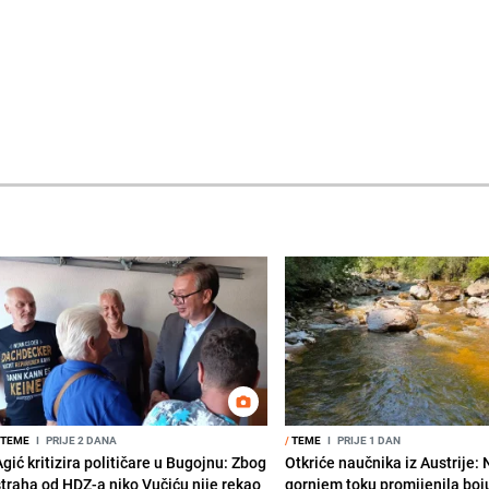
TEME
I
PRIJE 2 DANA
/
TEME
I
PRIJE 1 DAN
gić kritizira političare u Bugojnu: Zbog
Otkriće naučnika iz Austrije:
straha od HDZ-a niko Vučiću nije rekao
gornjem toku promijenila boju