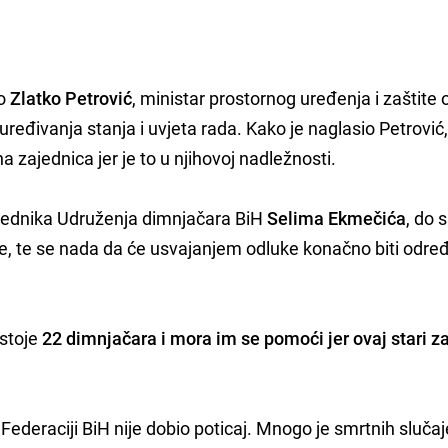
o
Zlatko Petrović
, ministar prostornog uređenja i zaštite 
ređivanja stanja i uvjeta rada. Kako je naglasio Petrović
 zajednica jer je to u njihovoj nadležnosti.
dsjednika Udruženja dimnjačara BiH
Selima Ekmečića
, do 
eme, te se nada da će usvajanjem odluke konačno biti odre
ostoje
22 dimnjačara i mora im se pomoći jer ovaj stari z
Federaciji BiH nije dobio poticaj. Mnogo je smrtnih slučaj