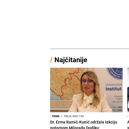
/
Najčitanije
/
TEME
I
PRIJE OKO 15H
/
Dr. Erma Ramić-Kunić održala lekciju
A
notornom Miloradu Dodiku: