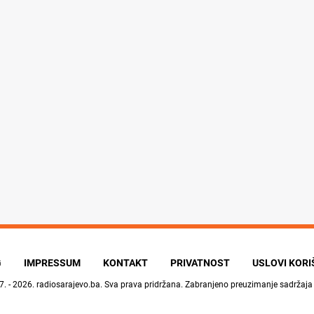
G
IMPRESSUM
KONTAKT
PRIVATNOST
USLOVI KOR
7. - 2026.
radiosarajevo.ba
. Sva prava pridržana. Zabranjeno preuzimanje sadržaja