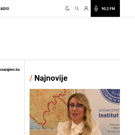
RADIO
90,2 FM
osarajevo.ba
/
Najnovije