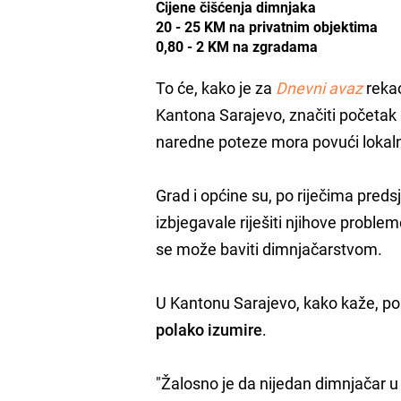
Cijene čišćenja dimnjaka
20 - 25 KM na privatnim objektima
0,80 - 2 KM na zgradama
To će, kako je za
Dnevni avaz
reka
Kantona Sarajevo, značiti početak u
naredne poteze mora povući lokalna
Grad i općine su, po riječima pre
izbjegavale riješiti njihove probl
se može baviti dimnjačarstvom.
U Kantonu Sarajevo, kako kaže, p
polako izumire
.
"Žalosno je da nijedan dimnjačar u 