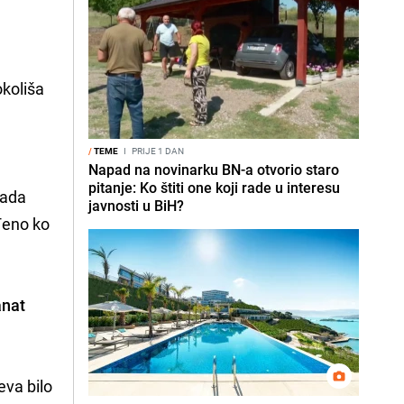
okoliša
,
/
TEME
I
PRIJE 1 DAN
Napad na novinarku BN-a otvorio staro
pitanje: Ko štiti one koji rade u interesu
sada
javnosti u BiH?
đeno ko
anat
eva bilo