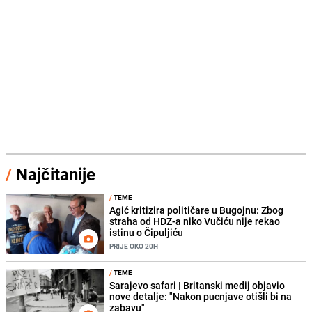
/
Najčitanije
/
TEME
Agić kritizira političare u Bugojnu: Zbog
straha od HDZ-a niko Vučiću nije rekao
istinu o Čipuljiću
PRIJE OKO 20H
/
TEME
Sarajevo safari | Britanski medij objavio
nove detalje: "Nakon pucnjave otišli bi na
zabavu"