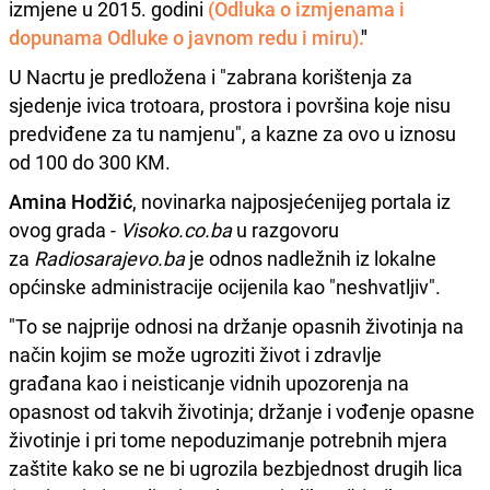
izmjene u 2015. godini
(Odluka o izmjenama i
dopunama Odluke o javnom redu i miru).
"
U Nacrtu je predložena i "zabrana korištenja za
sjedenje ivica trotoara, prostora i površina koje nisu
predviđene za tu namjenu", a kazne za ovo u iznosu
od 100 do 300 KM.
Amina Hodžić
, novinarka najposjećenijeg portala iz
ovog grada -
Visoko.co.ba
u razgovoru
za
Radiosarajevo.ba
je odnos nadležnih iz lokalne
općinske administracije ocijenila kao "neshvatljiv".
"To se najprije odnosi na držanje opasnih životinja na
način kojim se može ugroziti život i zdravlje
građana kao i neisticanje vidnih upozorenja na
opasnost od takvih životinja; držanje i vođenje opasne
životinje i pri tome nepoduzimanje potrebnih mjera
zaštite kako se ne bi ugrozila bezbjednost drugih lica