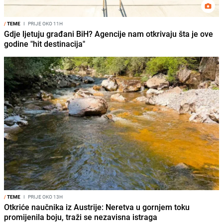
/
TEME
I
PRIJE OKO 11H
Gdje ljetuju građani BiH? Agencije nam otkrivaju šta je ove
godine "hit destinacija"
/
TEME
I
PRIJE OKO 13H
Otkriće naučnika iz Austrije: Neretva u gornjem toku
promijenila boju, traži se nezavisna istraga