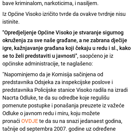
bave kriminalom, narkoticima, i nasiljem.
Iz Općine Visoko izričito tvrde da ovakve tvrdnje nisu
istinite.
"Opredjeljenje Općine Visoko je stvaranje sigurnog
okruženja za sve naše građane, a ne zabrana dječije
igre, kažnjavanje građana koji čekaju u redu i sl., kako
se to želi predstaviti u javnosti"
, saopćeno je iz
općinske administracije, te naglašeno:
"Napominjemo da je Komisija sačinjena od
predstavnika Odsjeka za inspekcijske poslove i
predstavnika Policijske stanice Visoko radila na izradi
Nacrta Odluke, te da su odredbe koje regulišu
pomenute postupke i ponašanja preuzete iz važeće
Odluke o javnom redu i miru, koju možete
pronaći
OVDJE
te da su na snazi jedanaest godina,
tačnije od septembra 2007. godine uz određene