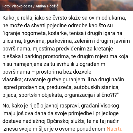
Foto: Visoko.co.ba / Amina Hodžić
Kako je rekla, iako se čvrsto slaže sa ovim odlukama,
ne može da shvati pojedine odredbe kao što su
"igranje nogometa, košarke, tenisa i drugih igara na
ulicama, trgovima, parkovima, zelenim i drugim javnim
površinama, mjestima predviđenim za kretanje
pješaka i parking prostorima, te drugim mjestima koja
nisu namijenjena za tu svrhu ili u ograđenim
površinama – prostorima bez dozvole
vlasnika; stvaranje gužve guranjem ili na drugi način
ispred prodavnica, preduzeća, autobuskih stanica,
pijaca, sportskih objekata, organizacija i slično?!?"
No, kako je riječ o javnoj raspravi, građani Visokog
imaju još dva dana da svoje primjedbe i prijedloge
dostave nadležnoj Općinskoj službi, te na taj način
iznesu svoje mišljenje o ovome ponuđenom
Nacrtu