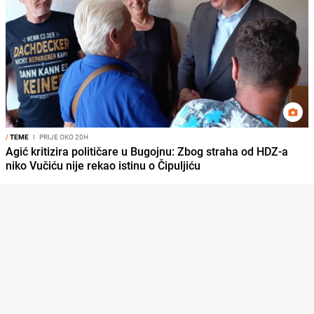
/
TEME
I
PRIJE OKO 20H
Agić kritizira političare u Bugojnu: Zbog straha od HDZ-a
niko Vučiću nije rekao istinu o Čipuljiću