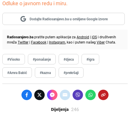
Odluke o javnom redu i miru.
Dodajte Radiosarajevo.ba u omiljene Google izvore
Radiosarajevo.ba
pratite putem aplikacije za
Android
|
iOS
i društvenih
mreža
Twitter
|
Facebook
|
Instagram
, kao i putem našeg
Viber
Chata.
#Visoko
#ponašanje
#djeca
#igra
#Amra Babić
#kazna
#prekršaji
246
Dijeljenja