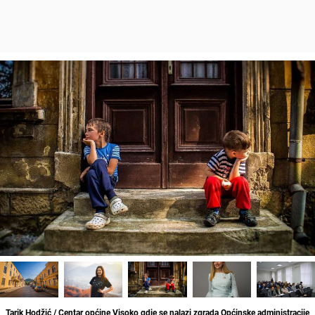
Tarik Hodžić / Centar općine Visoko gdje se nalazi zgrada Općinske administracije