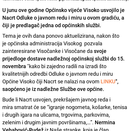
U junu ove godine Općinsko vijeće Visoko usvojilo je
Nacrt Odluke o javnom redu i miru u ovom gradiću, a
čiji je predlagač jedna od općinskih službi.
Tema je ovih dana ponovo aktuelizirana, nakon što
je općinska administracija Visokog pozvala
zainteresirane Visočanke i Visočane da
svoje
prijedloge dostave nadležnoj općinskoj službi do 15.
novembra
"kako bi zajedno radili na izradi što
kvalitetnijih odredbi Odluke o javnom redu i miru
Općine Visoko čiji Nacrt se nalazi na ovom
LINKU
",
saopćeno je iz nadležne Službe ove općine.
Bude li Nacrt usvojen, prekršajem javnog reda i
mira smatrat će se “igranje nogometa, košarke, tenisa
i drugih igara na ulicama, trgovima, parkovima,
zelenim i drugim javnim površinama,…”.
Nermina
Vehabović-Rudež
iz Naše stranke, koja je član