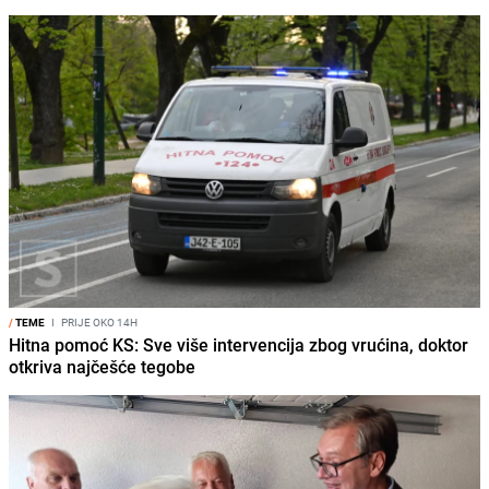
/
TEME
I
PRIJE OKO 14H
Hitna pomoć KS: Sve više intervencija zbog vrućina, doktor
otkriva najčešće tegobe