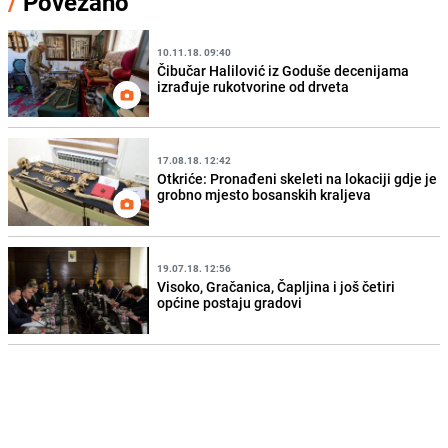
/
Povezano
10.11.18. 09:40
Čibučar Halilović iz Goduše decenijama
izrađuje rukotvorine od drveta
17.08.18. 12:42
Otkriće: Pronađeni skeleti na lokaciji gdje je
grobno mjesto bosanskih kraljeva
19.07.18. 12:56
Visoko, Gračanica, Čapljina i još četiri
općine postaju gradovi