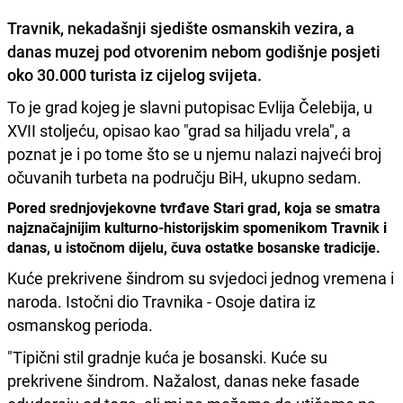
Travnik, nekadašnji sjedište osmanskih vezira, a
danas muzej pod otvorenim nebom godišnje posjeti
oko
30.000 turista iz cijelog svijeta.
To je grad kojeg je slavni putopisac Evlija Čelebija, u
XVII stoljeću, opisao kao "grad sa hiljadu vrela", a
poznat je i po tome što se u njemu nalazi najveći broj
očuvanih turbeta na području BiH, ukupno sedam.
Pored srednjovjekovne tvrđave Stari grad, koja se smatra
najznačajnijim kulturno-historijskim spomenikom Travnik i
danas, u istočnom dijelu, čuva ostatke bosanske tradicije.
Kuće prekrivene šindrom su svjedoci jednog vremena i
naroda. Istočni dio Travnika - Osoje datira iz
osmanskog perioda.
"Tipični stil gradnje kuća je bosanski. Kuće su
prekrivene šindrom. Nažalost, danas neke fasade