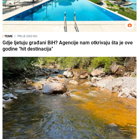
/
TEME
I
PRIJE OKO 8H
Gdje ljetuju građani BiH? Agencije nam otkrivaju šta je ove
godine "hit destinacija"