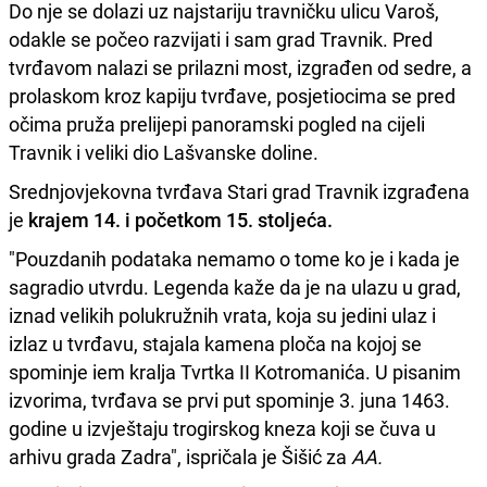
Do nje se dolazi uz najstariju travničku ulicu Varoš,
odakle se počeo razvijati i sam grad Travnik. Pred
tvrđavom nalazi se prilazni most, izgrađen od sedre, a
prolaskom kroz kapiju tvrđave, posjetiocima se pred
očima pruža prelijepi panoramski pogled na cijeli
Travnik i veliki dio Lašvanske doline.
Srednjovjekovna tvrđava Stari grad Travnik izgrađena
je
krajem 14. i početkom 15. stoljeća.
"Pouzdanih podataka nemamo o tome ko je i kada je
sagradio utvrdu. Legenda kaže da je na ulazu u grad,
iznad velikih polukružnih vrata, koja su jedini ulaz i
izlaz u tvrđavu, stajala kamena ploča na kojoj se
spominje iem kralja Tvrtka II Kotromanića. U pisanim
izvorima, tvrđava se prvi put spominje 3. juna 1463.
godine u izvještaju trogirskog kneza koji se čuva u
arhivu grada Zadra", ispričala je Šišić za
AA.