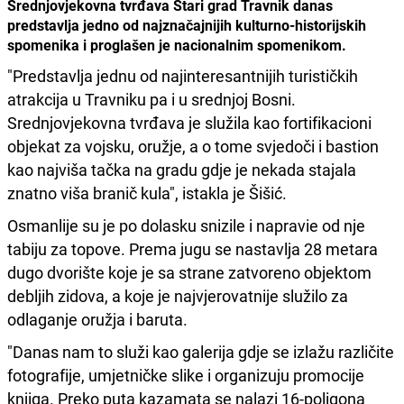
Srednjovjekovna tvrđava Stari grad Travnik danas
predstavlja jedno od najznačajnijih kulturno-historijskih
spomenika i proglašen je nacionalnim spomenikom.
"Predstavlja jednu od najinteresantnijih turističkih
atrakcija u Travniku pa i u srednjoj Bosni.
Srednjovjekovna tvrđava je služila kao fortifikacioni
objekat za vojsku, oružje, a o tome svjedoči i bastion
kao najviša tačka na gradu gdje je nekada stajala
znatno viša branič kula", istakla je Šišić.
Osmanlije su je po dolasku snizile i napravie od nje
tabiju za topove. Prema jugu se nastavlja 28 metara
dugo dvorište koje je sa strane zatvoreno objektom
debljih zidova, a koje je najvjerovatnije služilo za
odlaganje oružja i baruta.
"Danas nam to služi kao galerija gdje se izlažu različite
fotografije, umjetničke slike i organizuju promocije
knjiga. Preko puta kazamata se nalazi 16-poligona