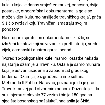
kula u kojoj je danas smješten muzej, odnosno, dvije
postavke, etnografska i dokumentarna, a gdje se
može vidjeti kulturno naslijeđe travničkog kraja", priča
Šišić o tvrđavi koju Travničani smatraju svojim
ponosom.
Na drugom spratu, pri dokumentarnoj izložbi, su
izloženi tekstovi koji su vezani za prethistoriju, srednji
vijek, osmanski i austrougarski period.
"Pored
16-poligonalne kule
imamo i ostatke nekada
najstarije džamije u Travniku. Ostala je samo munara
koja je ustvari usađena u zapadni zid gradskog
bedema. Džamija je izgrađena u ime sultana
Mehmeda II Fatiha. Naravno, poznato je da je grad
Travnik muzej pod otvorenim nebom. Poznato je i da
su u njemu stolovalo 77 vezira i bio je 150 godina
sjedište bosanskog pašaluka", naglasila je Šišić.