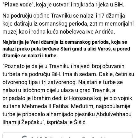
"Plave vode",
koja je ustvari i najkraća rijeka u BiH.
Na području općine Travniku se nalazi i 17 džamija
koje datiraju iz osmanskog perioda, zatim memorijalni
muzej kao i rodna kuća nobelovca Ive Andrića.
Najstarija je Yeni džamija iz osmanskog perioda, koja se
nalazi preko puta tvrđave Stari grad u ulici Varoš, a pored
džamije se nalazi i turbe.
"Poznato je da je u Travniku i najveći broj očuvanih
turbeta na području BiH. Ima ih sedam. Dakle, četiri su
otvorenog tipa i tri zatvorenog. Najstarije turbe se
nalazi u istočnom dijelu ulaza u grad Travnik, a
pripadalo je Ibrahim dedi iz Horosana koji je bio vojnik
sultana Mehmeda II Fatiha. Međutim, najpopularnije
turbe je pripadalo alhamijado pjesniku Abdulvehhabu
Ilhamiji Žepčaku", ispričala je Šišić.