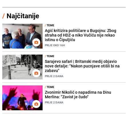
/
Najčitanije
/
TEME
Agić kritizira političare u Bugojnu: Zbog
straha od HDZ-a niko Vučiću nije rekao
istinu o Čipuljiću
PRIJE OKO 16H
/
TEME
Sarajevo safari | Britanski medij objavio
nove detalje: "Nakon pucnjave otišli bi na
zabavu"
PRIJE 2 DANA
/
TEME
Zvonimir Nikolić o napadima na Dinu
Merlina: "Zavist je čudo"
PRIJE 2 DANA