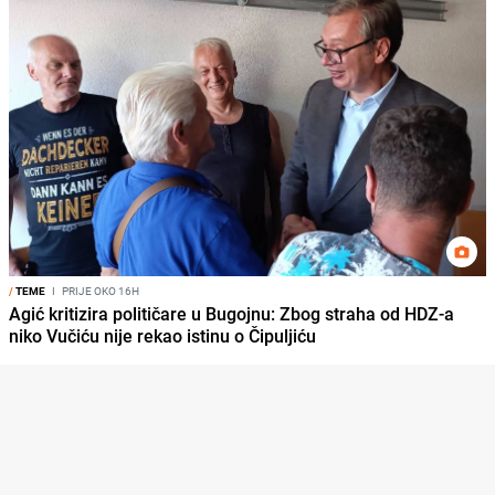
/
TEME
I
PRIJE OKO 16H
Agić kritizira političare u Bugojnu: Zbog straha od HDZ-a
niko Vučiću nije rekao istinu o Čipuljiću