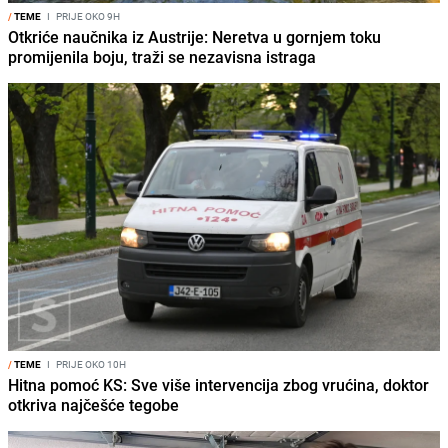
/
TEME
I
PRIJE OKO 9H
Otkriće naučnika iz Austrije: Neretva u gornjem toku
promijenila boju, traži se nezavisna istraga
/
TEME
I
PRIJE OKO 10H
Hitna pomoć KS: Sve više intervencija zbog vrućina, doktor
otkriva najčešće tegobe