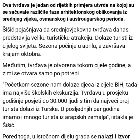
Ova tvrđava je jedan od rijetkih primjera utvrde na kojoj su
se sačuvale različite faze arhitektonskog oblikovanja iz
srednjeg vijeka, osmanskog i austrougarskog perioda.
Šišić pojašnjava da srednjovjekovna tvrđava danas
predstavlja veliku turističku atrakciju. Dolaze turisti iz
cijelog svijeta. Sezona počinje u aprilu, a završava
krajem oktobra.
Međutim, tvrđava je otvorena tokom cijele godine, a
zimi se otvara samo po potrebi.
"Početkom sezone nam dolaze djeca iz cijele BiH, tada
ima najviše školskih ekskurzija. Tvrđavu u prosjeku
godišnje posjeti do 30.000 ljudi s tim da najveći broj
turista dolazi iz Turske. U posljednjih par godina
imamo i mnogo turista iz arapskih zemalja", istakla je
Šišić.
Pored toga, u istočnom dijelu grada se
nalazi i izvor