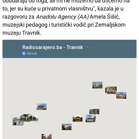
odudaraju od toga, ali mi ne možemo da utičemo na
to, jer su kuće u privatnom vlasništvu", kazala je u
razgovoru za
Anadolu Agency (AA)
Amela Šišić,
muzejski pedagog i turistički vodič pri Zemaljskom
muzeju Travnik.