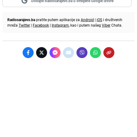
Dodajte Radiosarajevo.ba u omiljene Google izvore
Radiosarajevo.ba
pratite putem aplikacije za
Android
|
iOS
i društvenih
mreža
Twitter
|
Facebook
|
Instagram
, kao i putem našeg
Viber
Chata.