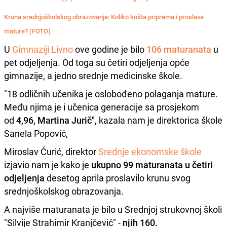
Kruna srednjoškolskog obrazovanja: Koliko košta priprema i proslava
mature? (FOTO)
U
Gimnaziji Livno
ove godine je bilo
106 maturanata
u
pet odjeljenja. Od toga su četiri odjeljenja opće
gimnazije, a jedno srednje medicinske škole.
"18 odličnih učenika je oslobođeno polaganja mature.
Među njima je i učenica generacije sa prosjekom
od
4,96, Martina Jurič",
kazala nam je direktorica škole
Sanela Popović,
Miroslav Ćurić, direktor
Srednje ekonomske škole
izjavio nam je kako je
ukupno 99 maturanata u četiri
odjeljenja
desetog aprila proslavilo krunu svog
srednjoškolskog obrazovanja.
A najviše maturanata je bilo u Srednjoj strukovnoj školi
"Silvije Strahimir Kranjčević" -
njih 160.