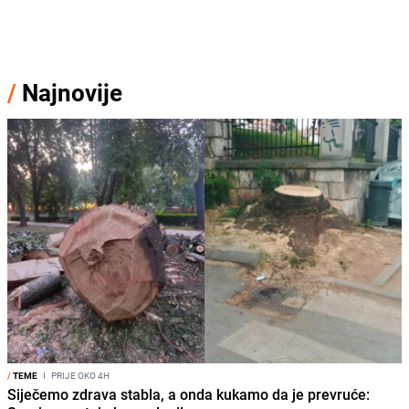
/
Najnovije
/
TEME
I
PRIJE OKO 4H
Siječemo zdrava stabla, a onda kukamo da je prevruće: