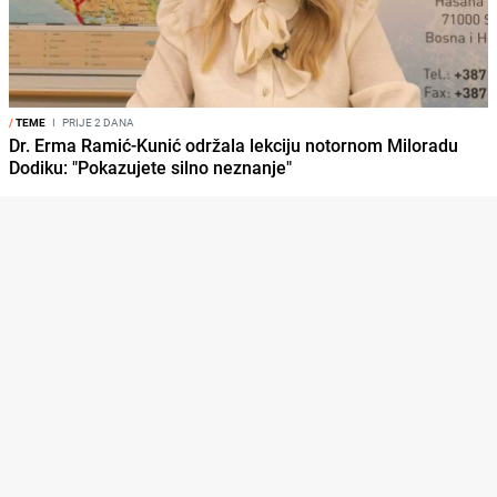
/
TEME
I
PRIJE 2 DANA
Dr. Erma Ramić-Kunić održala lekciju notornom Miloradu
Dodiku: "Pokazujete silno neznanje"