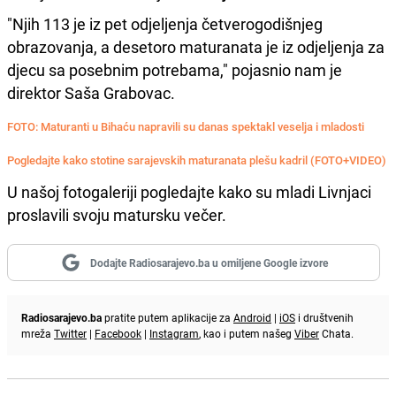
"Njih 113 je iz pet odjeljenja četverogodišnjeg
obrazovanja, a desetoro maturanata je iz odjeljenja za
djecu sa posebnim potrebama," pojasnio nam je
direktor Saša Grabovac.
FOTO: Maturanti u Bihaću napravili su danas spektakl veselja i mladosti
Pogledajte kako stotine sarajevskih maturanata plešu kadril (FOTO+VIDEO)
U našoj fotogaleriji pogledajte kako su mladi Livnjaci
proslavili svoju matursku večer.
Dodajte Radiosarajevo.ba u omiljene Google izvore
Radiosarajevo.ba
pratite putem aplikacije za
Android
|
iOS
i društvenih
mreža
Twitter
|
Facebook
|
Instagram
, kao i putem našeg
Viber
Chata.