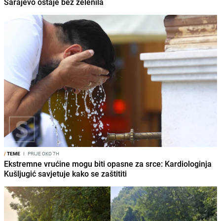
Sarajevo ostaje bez zelenila
/
TEME
I
PRIJE OKO 7H
Ekstremne vrućine mogu biti opasne za srce: Kardiologinja
Kušljugić savjetuje kako se zaštititi