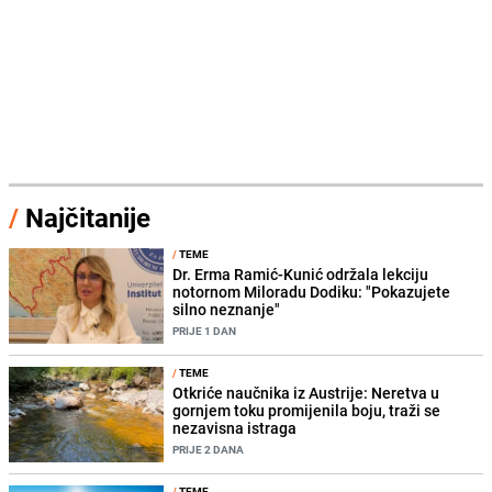
/
Najčitanije
/
TEME
Dr. Erma Ramić-Kunić održala lekciju
notornom Miloradu Dodiku: "Pokazujete
silno neznanje"
PRIJE 1 DAN
/
TEME
Otkriće naučnika iz Austrije: Neretva u
gornjem toku promijenila boju, traži se
nezavisna istraga
PRIJE 2 DANA
/
TEME