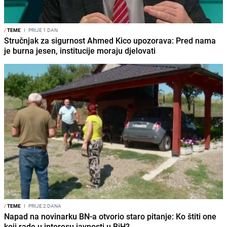
/
TEME
I
PRIJE 1 DAN
Stručnjak za sigurnost Ahmed Kico upozorava: Pred nama
je burna jesen, institucije moraju djelovati
/
TEME
I
PRIJE 2 DANA
Napad na novinarku BN-a otvorio staro pitanje: Ko štiti one
koji rade u interesu javnosti u BiH?