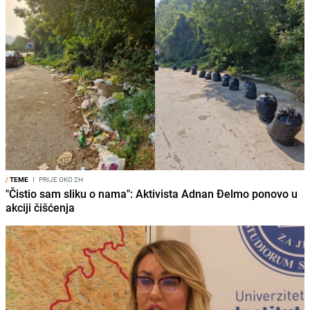
/
TEME
I
PRIJE OKO 2H
"Čistio sam sliku o nama": Aktivista Adnan Đelmo ponovo u
akciji čišćenja