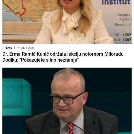
/
TEME
I
PRIJE 1 DAN
Dr. Erma Ramić-Kunić održala lekciju notornom Miloradu
Dodiku: "Pokazujete silno neznanje"