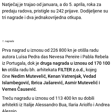
Natječaj je trajao od januara, a do 5. aprila, roka za
predaju radova, pristigle su 242 prijave. Dodijeljene su
tri nagrade i dva jednakovrijedna otkupa.
1. nagrada
Prva nagrad u iznosu od 226 800 kn je otišla radu
autora Luísa Pedra das Nevesa Pereire i Pabla Rebela
iz Portugala, dok je
druga nagrada u iznosu od 170 100
kn
otišla radu bh. arhitekata
FILTER z.o.d.
, kojeg
čine
Nedim Mutevelić, Kenan Vatrenjak, Vedad
Islambegović, Ibrica Jašarević, Asmir Mutevelić i
Vernes Čausević
.
Treću nagradu u iznosu od 113 400 kn su dobili
arhitekti iz Italije Alessandro Bua, Ilaria Ariolfo i Andrea
Alessio.