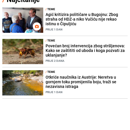
/
TEME
Agić kritizira političare u Bugojnu: Zbog
straha od HDZ-a niko Vučiću nije rekao
istinu o Čipuljiću
PRIJE 1 DAN
/
TEME
Povećan broj intervencija zbog stršljenova:
Kako se zaštititi od uboda i koga pozvati za
uklanjanje?
PRIJE 2 DANA
/
TEME
Otkriće naučnika iz Austrije: Neretva u
gornjem toku promijenila boju, traži se
nezavisna istraga
PRIJE 1 DAN