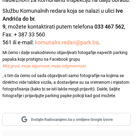
Službu Komunalnih redara koja se nalazi u ulici
Ive
Andrića do br.
9
, možete kontaktirati putem telefona
033 467 562
,
Fax. + 387 33 560
561 ili e-mail:
komunalni.redari@park.ba
.
Mi ćemo i dalje svakodnevno objavljivati fotogafije najvećih parking
papaka koje pristignu na Facebook grupu
Moj grad, moja sigurnost, moja odgovornost
, s tim da ćemo od sada objavljivati samo fotografije na kojima se
direktno vide tablice vozila, a dostavljene su sa vremenom i mjestom
fotografisanja (kako bi se isti lakše mogli prijaviti). Dakle, šaljite
fotografije i prijavljujte parking papke policiji kad god možete.
Dodajte Radiosarajevo.ba u omiljene Google izvore