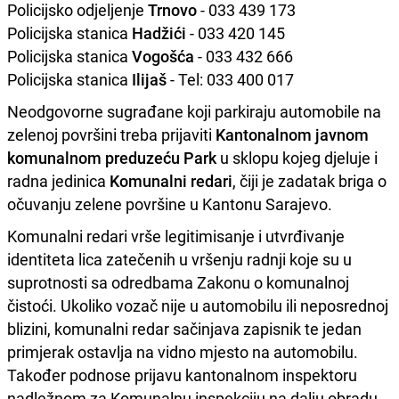
Policijsko odjeljenje
Trnovo
- 033 439 173
Policijska stanica
Hadžići
- 033 420 145
Policijska stanica
Vogošća
- 033 432 666
Policijska stanica
Ilijaš
- Tel: 033 400 017
Neodgovorne sugrađane koji parkiraju automobile na
zelenoj površini treba prijaviti
Kantonalnom javnom
komunalnom preduzeću Park
u sklopu kojeg djeluje i
radna jedinica
Komunalni
redari
, čiji je zadatak briga o
očuvanju zelene površine u Kantonu Sarajevo.
Komunalni redari vrše legitimisanje i utvrđivanje
identiteta lica zatečenih u vršenju radnji koje su u
suprotnosti sa odredbama Zakonu o komunalnoj
čistoći. Ukoliko vozač nije u automobilu ili neposrednoj
blizini, komunalni redar sačinjava zapisnik te jedan
primjerak ostavlja na vidno mjesto na automobilu.
Također podnose prijavu kantonalnom inspektoru
nadležnom za Komunalnu inspekciju na dalju obradu.