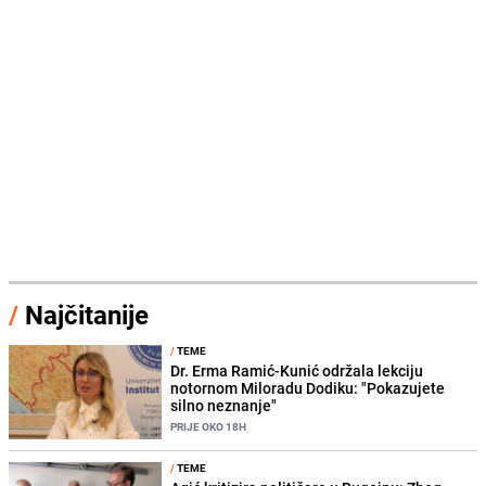
/
Najčitanije
/
TEME
Dr. Erma Ramić-Kunić održala lekciju
notornom Miloradu Dodiku: "Pokazujete
silno neznanje"
PRIJE OKO 18H
/
TEME