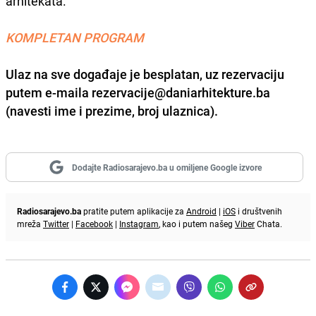
arhitekata.
KOMPLETAN PROGRAM
Ulaz na sve događaje je besplatan, uz rezervaciju
putem e-maila rezervacije@daniarhitekture.ba
(navesti ime i prezime, broj ulaznica).
Dodajte Radiosarajevo.ba u omiljene Google izvore
Radiosarajevo.ba
pratite putem aplikacije za
Android
|
iOS
i društvenih
mreža
Twitter
|
Facebook
|
Instagram
, kao i putem našeg
Viber
Chata.