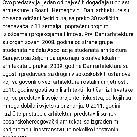
Ovo predstavlja jedan od najvećih događaja u oblasti
arhitekture u Bosni i Hercegovini. Dani arhitekture su
do sada održani četiri puta, sa preko 30 različitih
predavača iz 11 zemalja i popraćeni brojnim
izložbama i projekcijama filmova. Prvi Dani arhitekture
su organizovani 2008. godine od strane grupe
studenata na čelu Asocijacije studenata arhitekture
Sarajevo sa željom da upoznaju iskustva lokalnih
arhitekata u praksi. 2009. godine Dani arhitekture su
ugostili predavače sa drugih visokoškolskih ustanova
koji su govorili o vezi arhitekture i ostalih umjetnosti.
2010. godine gosti su bili arhitekti i kritičari iz Hrvatske
koji su predstavili svoje projekte i iskustva, od kojih su
mnoga dobila i svjetska priznanja. U 2011. godini
različite pristupe u arhitekturi predstavili su neki
bosanskohercegovački arhitekati sa izgrađenim
karijerama u inostranstvu, te nekoliko inostranih