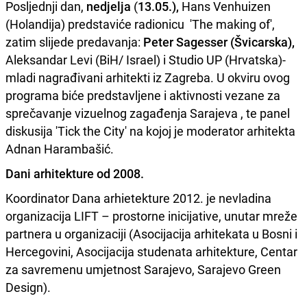
Posljednji dan,
nedjelja
(
13.05.),
Hans Venhuizen
(Holandija) predstaviće radionicu 'The making of',
zatim slijede predavanja:
Peter Sagesser (Švicarska),
Aleksandar Levi (BiH/ Israel) i Studio UP (Hrvatska)-
mladi nagrađivani arhitekti iz Zagreba. U okviru ovog
programa biće predstavljene i aktivnosti vezane za
sprečavanje vizuelnog zagađenja Sarajeva , te panel
diskusija 'Tick the City' na kojoj je moderator arhitekta
Adnan Harambašić.
Dani arhitekture od 2008.
Koordinator Dana arhietekture 2012. je nevladina
organizacija LIFT – prostorne inicijative, unutar mreže
partnera u organizaciji (Asocijacija arhitekata u Bosni i
Hercegovini, Asocijacija studenata arhitekture, Centar
za savremenu umjetnost Sarajevo, Sarajevo Green
Design).