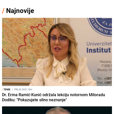
/
Najnovije
/
TEME
I
PRIJE OKO 18H
Dr. Erma Ramić-Kunić održala lekciju notornom Miloradu
Dodiku: "Pokazujete silno neznanje"