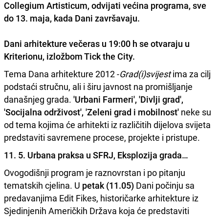
Collegium Artisticum, odvijati većina programa, sve
do 13. maja, kada Dani završavaju.
Dani arhitekture večeras u 19:00 h se otvaraju u
Kriterionu, izložbom Tick the City.
Tema Dana arhitekture 2012 -
Grad(i)svijest
ima za cilj
podstaći stručnu, ali i širu javnost na promišljanje
današnjeg grada.
'Urbani Farmeri', 'Divlji grad',
'Socijalna održivost', 'Zeleni grad i mobilnost'
neke su
od tema kojima će arhitekti iz različitih dijelova svijeta
predstaviti savremene procese, projekte i pristupe.
11. 5. Urbana praksa u SFRJ, Eksplozija grada…
Ovogodišnji program je raznovrstan i po pitanju
tematskih cjelina. U
petak (11.05)
Dani počinju sa
predavanjima Edit Fikes, historičarke arhitekture iz
Sjedinjenih Američkih Država koja će predstaviti