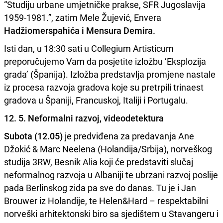
“Studiju urbane umjetničke prakse, SFR Jugoslavija
1959-1981.”, zatim Mele Žujević, Envera
Hadžiomerspahića i Mensura Demira.
Isti dan, u 18:30 sati u Collegium Artisticum
preporučujemo Vam da posjetite izložbu ‘Eksplozija
grada’ (Španija).
Izložba predstavlja promjene nastale
iz procesa razvoja gradova koje su pretrpili trinaest
gradova u Španiji, Francuskoj, Italiji i Portugalu.
12. 5. Neformalni razvoj, videodetektura
Subota (12.05)
je predviđena za predavanja Ane
Džokić & Marc Neelena (Holandija/Srbija), norveškog
studija 3RW, Besnik Alia koji će predstaviti slučaj
neformalnog razvoja u Albaniji te ubrzani razvoj poslije
pada Berlinskog zida pa sve do danas. Tu je i Jan
Brouwer iz Holandije, te Helen&Hard – respektabilni
norveški arhitektonski biro sa sjedištem u Stavangeru i