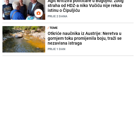
Agić kritizira političare u Bugojnu: Zbog
straha od HDZ-a niko Vučiću nije rekao
istinu o Čipuljiću
PRIJE 2 DANA
/
TEME
Otkriće naučnika iz Austrije: Neretva u
gornjem toku promijenila boju, traži se
nezavisna istraga
PRIJE 1 DAN