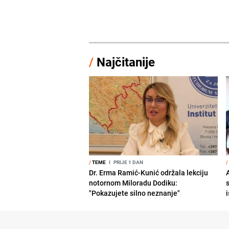
/
Najčitanije
/
TEME
I
PRIJE 1 DAN
/
Dr. Erma Ramić-Kunić održala lekciju
A
notornom Miloradu Dodiku:
"Pokazujete silno neznanje"
i