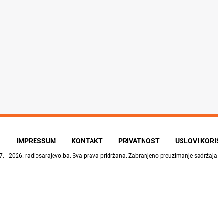
G
IMPRESSUM
KONTAKT
PRIVATNOST
USLOVI KOR
7. - 2026.
radiosarajevo.ba
. Sva prava pridržana. Zabranjeno preuzimanje sadržaja