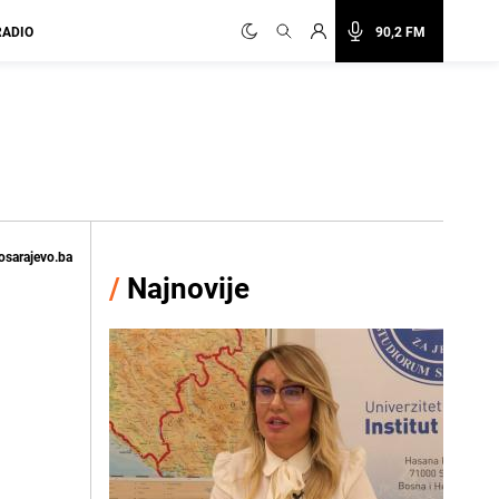
RADIO
90,2 FM
osarajevo.ba
/
Najnovije