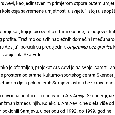
Ars Aevi, kao jedinstvenim primjerom otpora putem umjet
ih kolekcija savremene umjetnosti u svijetu“, stoji u saopš
rojekat, koji je bio svjetlo u tami opsade, te odgovor ku
og profita. Tražimo od svih nadležnih domaćih i međunar
s Aevija“, poručili su predsjednik
Umjetnika bez granica
zacije Lila Skarveli.
o je oformljen, projekat Ars Aevi je na svojoj samrti. Z
e prostora od strane Kulturno-sportskog centra Skenderi
etničkih djela poklonjenih Sarajevu ostaju bez krova nad
u navodna neplaćena dugovanja Ars Aevija Skenderiji, iak
ranžman između njih. Kolekciju Ars Aevi čine djela više od
 ih poklonili Sarajevu, u periodu od 1992. do 1999. godine.