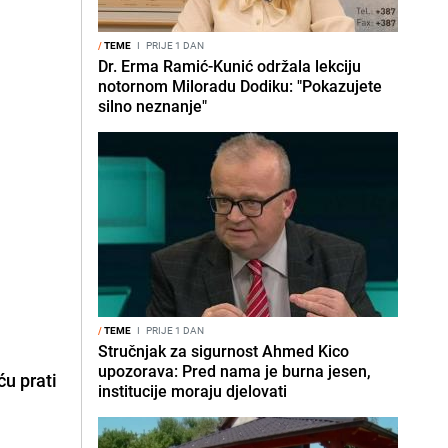
/
TEME
I
PRIJE 1 DAN
Dr. Erma Ramić-Kunić održala lekciju
notornom Miloradu Dodiku: "Pokazujete
silno neznanje"
/
TEME
I
PRIJE 1 DAN
Stručnjak za sigurnost Ahmed Kico
upozorava: Pred nama je burna jesen,
ću prati
institucije moraju djelovati