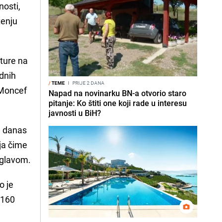
nosti,
tenju
lture na
odnih
/
TEME
I
PRIJE 2 DANA
Moncef
Napad na novinarku BN-a otvorio staro
pitanje: Ko štiti one koji rade u interesu
javnosti u BiH?
a danas
ja čime
 glavom.
o je
 160