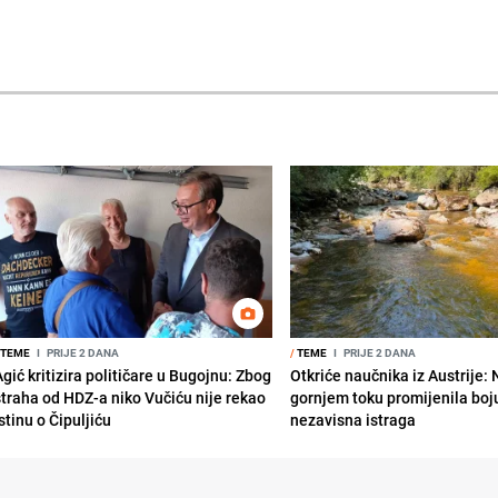
TEME
I
PRIJE 2 DANA
/
TEME
I
PRIJE 2 DANA
gić kritizira političare u Bugojnu: Zbog
Otkriće naučnika iz Austrije:
straha od HDZ-a niko Vučiću nije rekao
gornjem toku promijenila boju
stinu o Čipuljiću
nezavisna istraga