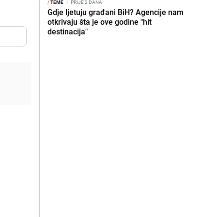
/
TEME
I
PRIJE 2 DANA
Gdje ljetuju građani BiH? Agencije nam
otkrivaju šta je ove godine "hit
destinacija"