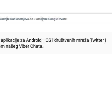
Dodajte Radiosarajevo.ba u omiljene Google izvore
aplikacije za
Android
|
iOS
i društvenih mreža
Twitter
|
utem našeg
Viber
Chata.