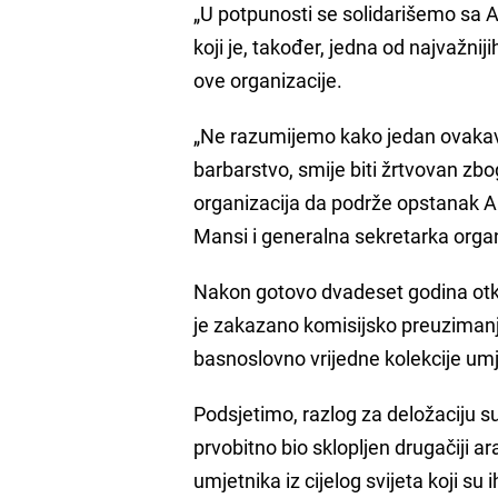
„U potpunosti se solidarišemo sa 
koji je, također, jedna od najvažnij
ove organizacije.
„Ne razumijemo kako jedan ovakav p
barbarstvo, smije biti žrtvovan zb
organizacija da podrže opstanak Ar
Mansi i generalna sekretarka organi
Nakon gotovo dvadeset godina otkak
je zakazano komisijsko preuzimanj
basnoslovno vrijedne kolekcije umj
Podsjetimo, razlog za deložaciju s
prvobitno bio sklopljen drugačiji a
umjetnika iz cijelog svijeta koji su