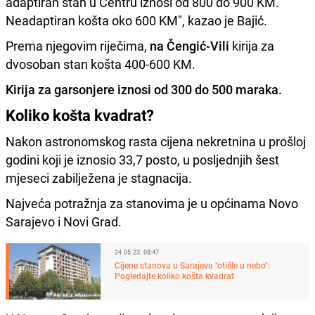
adaptiran stan u Centru iznosi od 800 do 900 KM.
Neadaptiran košta oko 600 KM", kazao je Bajić.
Prema njegovim riječima,
na Čengić-Vili
kirija za
dvosoban stan košta 400-600 KM.
Kirija za garsonjere iznosi od 300 do 500 maraka.
Koliko košta kvadrat?
Nakon astronomskog rasta cijena nekretnina u prošloj
godini koji je iznosio 33,7 posto, u posljednjih šest
mjeseci zabilježena je stagnacija.
Najveća potražnja za stanovima je u općinama Novo
Sarajevo i Novi Grad.
24.05.23. 08:47
Cijene stanova u Sarajevu "otišle u nebo":
Pogledajte koliko košta kvadrat