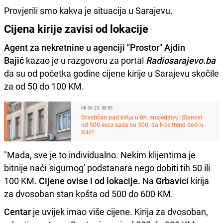
Provjerili smo kakva je situacija u Sarajevu.
Cijena kirije zavisi od lokacije
Agent za nekretnine u agenciji "Prostor" Ajdin
Bajić
kazao je u razgovoru za portal
Radiosarajevo.ba
da su od početka godine cijene kirije u Sarajevu skočile
za od 50 do 100 KM.
06.06.23. 08:55
Drastičan pad kirija u bh. susjedstvu: Stanovi
od 500 eura sada su 300, da li će trend doći u
BiH?
"Mada, sve je to individualno. Nekim klijentima je
bitnije naći 'sigurnog' podstanara nego dobiti tih 50 ili
100 KM.
Cijene ovise i od lokacije.
Na
Grbavici
kirija
za dvosoban stan košta od 500 do 600 KM.
Centar
je uvijek imao više cijene. Kirija za dvosoban,