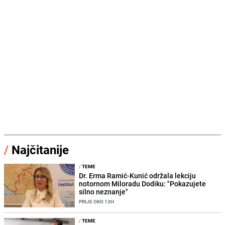
/
Najčitanije
/
TEME
Dr. Erma Ramić-Kunić održala lekciju
notornom Miloradu Dodiku: "Pokazujete
silno neznanje"
PRIJE OKO 13H
/
TEME