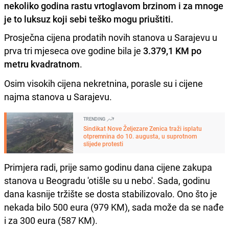
nekoliko godina rastu vrtoglavom brzinom i za mnoge
je to luksuz koji sebi teško mogu priuštiti.
Prosječna cijena prodatih novih stanova u Sarajevu u
prva tri mjeseca ove godine bila je
3.379,1 KM po
metru kvadratnom
.
Osim visokih cijena nekretnina, porasle su i cijene
najma stanova u Sarajevu.
TRENDING
Sindikat Nove Željezare Zenica traži isplatu
otpremnina do 10. augusta, u suprotnom
slijede protesti
Primjera radi, prije samo godinu dana cijene zakupa
stanova u Beogradu 'otišle su u nebo'. Sada, godinu
dana kasnije tržište se dosta stabilizovalo. Ono što je
nekada bilo 500 eura (979 KM), sada može da se nađe
i za 300 eura (587 KM).