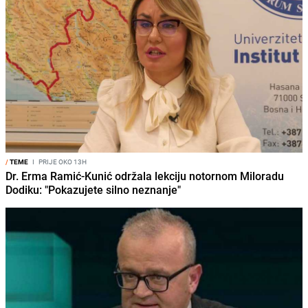
/
TEME
I
PRIJE OKO 13H
Dr. Erma Ramić-Kunić održala lekciju notornom Miloradu
Dodiku: "Pokazujete silno neznanje"