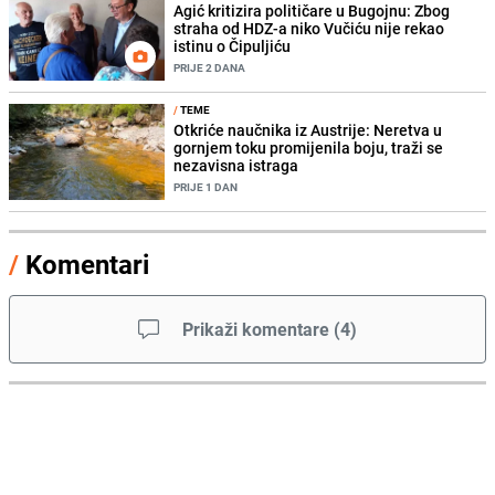
Agić kritizira političare u Bugojnu: Zbog
straha od HDZ-a niko Vučiću nije rekao
istinu o Čipuljiću
PRIJE 2 DANA
/
TEME
Otkriće naučnika iz Austrije: Neretva u
gornjem toku promijenila boju, traži se
nezavisna istraga
PRIJE 1 DAN
/
Komentari
Prikaži komentare
(
4
)