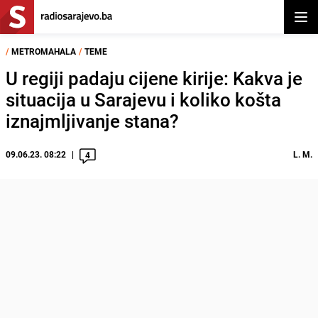
Otvor
/
METROMAHALA
/
TEME
U regiji padaju cijene kirije: Kakva je
situacija u Sarajevu i koliko košta
iznajmljivanje stana?
09.06.23. 08:22
L. M.
4