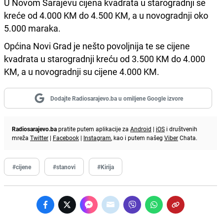
U Novom Sarajevu cijena kvadrata u starogradnji se
kreće od 4.000 KM do 4.500 KM, a u novogradnji oko
5.000 maraka.
Općina Novi Grad je nešto povoljnija te se cijene
kvadrata u starogradnji kreću od 3.500 KM do 4.000
KM, a u novogradnji su cijene 4.000 KM.
Dodajte Radiosarajevo.ba u omiljene Google izvore
Radiosarajevo.ba
pratite putem aplikacije za
Android
|
iOS
i društvenih
mreža
Twitter
|
Facebook
|
Instagram
, kao i putem našeg
Viber
Chata.
#cijene
#stanovi
#Kirija