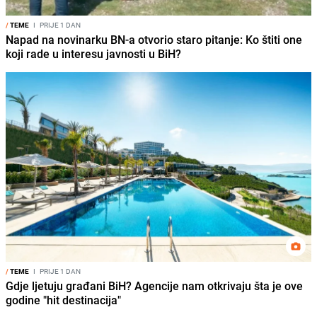
/
TEME
I
PRIJE 1 DAN
Napad na novinarku BN-a otvorio staro pitanje: Ko štiti one
koji rade u interesu javnosti u BiH?
/
TEME
I
PRIJE 1 DAN
Gdje ljetuju građani BiH? Agencije nam otkrivaju šta je ove
godine "hit destinacija"