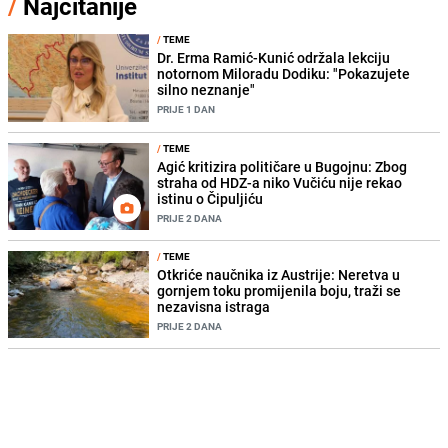
/
Najčitanije
/
TEME
Dr. Erma Ramić-Kunić održala lekciju
notornom Miloradu Dodiku: "Pokazujete
silno neznanje"
PRIJE 1 DAN
/
TEME
Agić kritizira političare u Bugojnu: Zbog
straha od HDZ-a niko Vučiću nije rekao
istinu o Čipuljiću
PRIJE 2 DANA
/
TEME
Otkriće naučnika iz Austrije: Neretva u
gornjem toku promijenila boju, traži se
nezavisna istraga
PRIJE 2 DANA