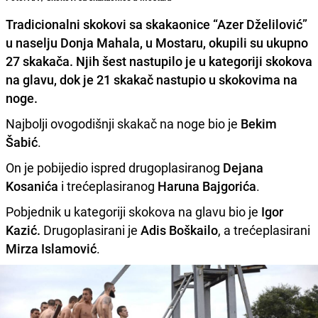
Tradicionalni skokovi sa skakaonice “Azer Dželilović”
u naselju Donja Mahala, u Mostaru,
okupili su ukupno
27 skakača. Njih šest nastupilo je u kategoriji skokova
na glavu, dok je 21 skakač nastupio u skokovima na
noge.
Najbolji ovogodišnji skakač na noge bio je
Bekim
Šabić
.
On je pobijedio ispred drugoplasiranog
Dejana
Kosanića
i trećeplasiranog
Haruna Bajgorića
.
Pobjednik u kategoriji skokova na glavu bio je
Igor
Kazić.
Drugoplasirani je
Adis Boškailo
, a trećeplasirani
Mirza Islamović
.