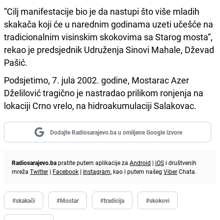
“Cilj manifestacije bio je da nastupi što više mladih
skakača koji će u narednim godinama uzeti učešće na
tradicionalnim visinskim skokovima sa Starog mosta“,
rekao je predsjednik Udruženja Sinovi Mahale, Dževad
Pašić.
Podsjetimo, 7. jula 2002. godine, Mostarac Azer
Dželilović tragično je nastradao prilikom ronjenja na
lokaciji Crno vrelo, na hidroakumulaciji Salakovac.
Dodajte Radiosarajevo.ba u omiljene Google izvore
Radiosarajevo.ba
pratite putem aplikacije za
Android
|
iOS
i društvenih
mreža
Twitter
|
Facebook
|
Instagram
, kao i putem našeg
Viber
Chata.
#skakači
#Mostar
#tradicija
#skokovi