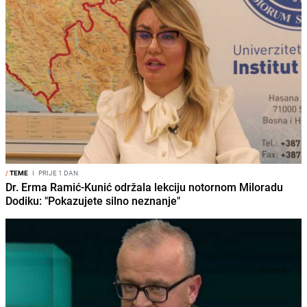
/
TEME
I
PRIJE 1 DAN
Dr. Erma Ramić-Kunić održala lekciju notornom Miloradu
Dodiku: "Pokazujete silno neznanje"