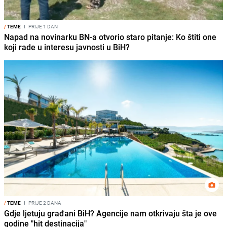
/
TEME
I
PRIJE 1 DAN
Napad na novinarku BN-a otvorio staro pitanje: Ko štiti one
koji rade u interesu javnosti u BiH?
/
TEME
I
PRIJE 2 DANA
Gdje ljetuju građani BiH? Agencije nam otkrivaju šta je ove
godine "hit destinacija"