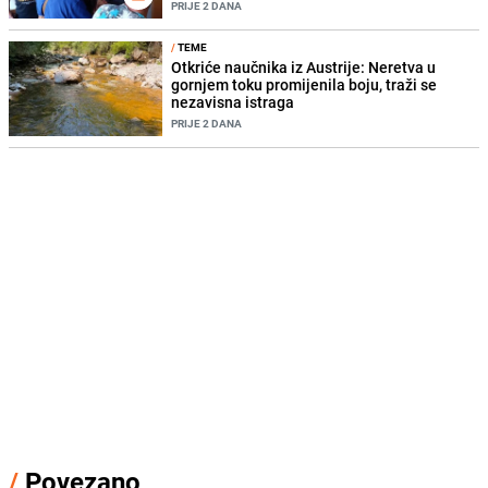
PRIJE 2 DANA
/
TEME
Otkriće naučnika iz Austrije: Neretva u
gornjem toku promijenila boju, traži se
nezavisna istraga
PRIJE 2 DANA
/
Povezano