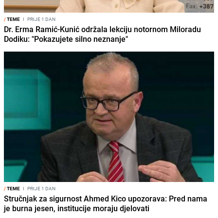
/
TEME
I
PRIJE 1 DAN
Dr. Erma Ramić-Kunić održala lekciju notornom Miloradu
Dodiku: "Pokazujete silno neznanje"
/
TEME
I
PRIJE 1 DAN
Stručnjak za sigurnost Ahmed Kico upozorava: Pred nama
je burna jesen, institucije moraju djelovati