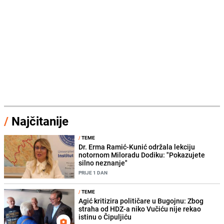
/
Najčitanije
/
TEME
Dr. Erma Ramić-Kunić održala lekciju
notornom Miloradu Dodiku: "Pokazujete
silno neznanje"
PRIJE 1 DAN
/
TEME
Agić kritizira političare u Bugojnu: Zbog
straha od HDZ-a niko Vučiću nije rekao
istinu o Čipuljiću