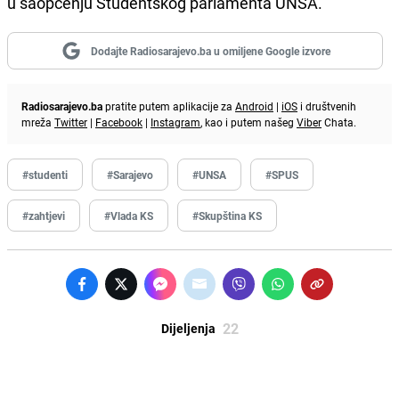
u saopćenju Studentskog parlamenta UNSA.
Dodajte Radiosarajevo.ba u omiljene Google izvore
Radiosarajevo.ba
pratite putem aplikacije za
Android
|
iOS
i društvenih
mreža
Twitter
|
Facebook
|
Instagram
, kao i putem našeg
Viber
Chata.
#studenti
#Sarajevo
#UNSA
#SPUS
#zahtjevi
#Vlada KS
#Skupština KS
22
Dijeljenja